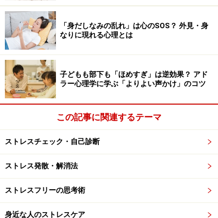
そこまでではなく、考え方や生活習慣を変えることで、
自分の状態を立て直すことができそうな場合には、まず
「身だしなみの乱れ」は心のSOS？ 外見・身
ゆっくり休養をとって心身を休ませましょう。しっかり
なりに現れる心理とは
休んで気持ちが楽になってきたら、次のなかから、でき
そうなことを実践してみるとよいでしょう。
子どもも部下も「ほめすぎ」は逆効果？ アド
ラー心理学に学ぶ「よりよい声かけ」のコツ
物事に優先順位をつけ、同時にいくつものことに手
を出さないようにする
この記事に関連するテーマ
「ゆっくり休める場所」と「一人になれる場所」を
つくる
ストレスチェック・自己診断
今の自分の状態を認めて、疲れたときには心身をし
っかりと労わる
ストレス発散・解消法
家族や友人、パートナーなど、信頼できる人と過ご
ストレスフリーの思考術
す時間を大切にする
休日には、心から好きなことをして過ごす
身近な人のストレスケア