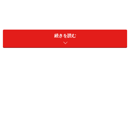
続きを読む
すると、目の前のことにあせって空回りしてしまった
り、小さなミスで大きく自信をなくしてしまったり、
「私がしっかりしていないからこんなことになったのか
も？」などと自責の念が募ってしまったりすることがあ
ります。
また、他人に対しても苛立ちや不満を感じ、「これがで
きなければ負け」というように○×思考が強くなったり、