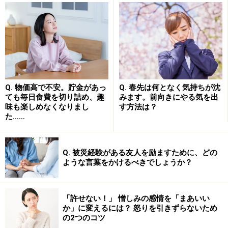
心が疲れているときにすべきなのは自分を労わり、心の余裕
をつくること
上のような考え方で生活をしていると、ネガティブな発
Q. 物価高で不安。貯金があっ
Q. 春先は何となく気持ちが沈
想がさらにストレスを招き、自分自身を追い込んでしま
ても毎日食費を切り詰め、趣
みます。前向きにやる気を出
います。では、こうした発想から楽になるには、何をす
味も楽しめなくなりまし
す方法は？
た……
ればよいのでしょう？
もちろん、気分転換をする気にもなれない。憂うつ感が
Q. 被災経験がある友人を励ますために、どの
続いて何もしたくない。よく眠れない状態が続いてい
ような言葉をかけるべきでしょうか？
る。食欲が減少して体重も減ってしまった……。こうした
不調が続いている場合には、心の病気の可能性を考え
「許せない！」 憎しみの感情を「まあいい
て、早めに精神科医を受診することが大切です。
か」に変えるには？ 怒りを引きずらないため
の2つのコツ