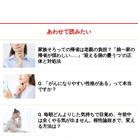
「～ねばならない」といった自分に厳しい言葉が増えす
ぎてしまうこともあります。
あわせて読みたい
心が疲れたときの対処法……できそうなこと
からストレスを小さくするのがコツ
家族そろっての帰省は老親の負担？「娘一家の
帰省が煩わしい……」"迎える側の憂うつ"の正
体と対処法
Q. 「がんになりやすい性格がある」って本当
ですか？
Q. 毎朝どんよりした気持ちで目覚め、午前中
は全くやる気が出ません。根性論抜きで、変え
る方法は？