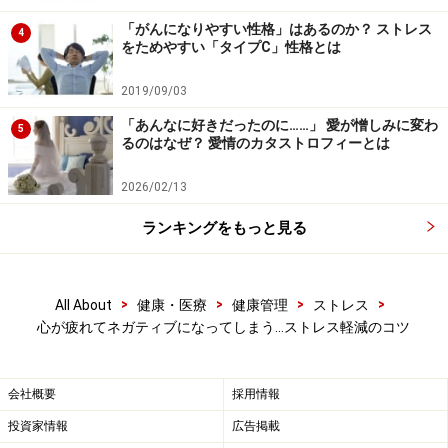
日常の小さなイライラ「デイリーハッスル」を解
「がんになりやすい性格」はあるのか？ ストレス
4
消！
をためやすい「タイプC」性格とは
「ちょっと聞いて！」の一言が大切な心のケアにな
2019/09/03
る訳
「あんなに好きだったのに……」 愛が憎しみに変わ
5
ストレスチェック・自己診断
るのはなぜ？ 愛情のカタストロフィーとは
2026/02/13
※記事内容は執筆時点のものです。最新の内容をご確認くださ
い。
ランキングをもっと見る
※当サイトにおける医師・医療従事者等による情報の提供は、診
断・治療行為ではありません。診断・治療を必要とする方は、適
切な医療機関での受診をおすすめいたします。記事内容は執筆者
個人の見解によるものであり、全ての方への有効性を保証するも
>
>
>
>
All About
健康・医療
健康管理
ストレス
のではありません。当サイトで提供する情報に基づいて被ったい
かなる損害についても、当社、各ガイド、その他当社と契約した
心が疲れてネガティブになってしまう…ストレス軽減のコツ
情報提供者は一切の責任を負いかねます。
免責事項
会社概要
採用情報
投資家情報
広告掲載