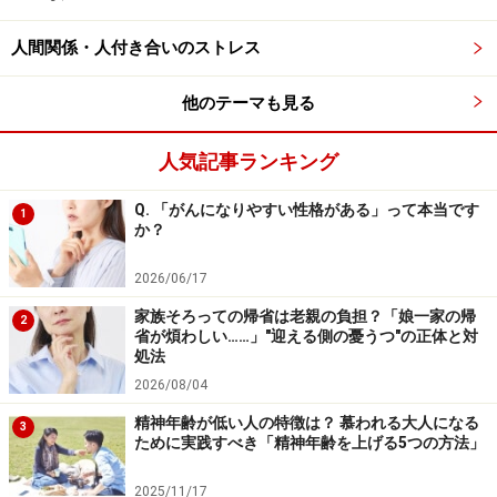
わずらわしい人間関係から適度に距離をとり、他人
に気を使わないようにする
人間関係・人付き合いのストレス
他のテーマも見る
悪天候を避けることができないように、ストレスから
100％逃れることもできません。だからこそ、
日常のな
人気記事ランキング
かにストレスを軽くする小さな工夫をたくさん取り入れ
Q. 「がんになりやすい性格がある」って本当です
1
る
ことが大切です。
か？
2026/06/17
日々生じるストレスに振り回されなくなれば、もっと有
意義なことに時間とエネルギーを使うことができるでし
家族そろっての帰省は老親の負担？「娘一家の帰
2
省が煩わしい……」"迎える側の憂うつ"の正体と対
ょう。すると、心はとても楽になり、人生を何倍も楽し
処法
く感じられると思います。
2026/08/04
精神年齢が低い人の特徴は？ 慕われる大人になる
3
【関連記事】
ために実践すべき「精神年齢を上げる5つの方法」
理想にこだわり息苦しくなっていませんか？
2025/11/17