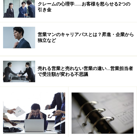
クレームの心理学……お客様を怒らせる2つの
に「申し訳ございません」の一言を忘れてしまうことが
引き金
あるので注意が必要です。
ただし、口先だけの「申し訳ございません」は、すぐに
見抜かれてしまいます。本当に悪いと思えないなら、口
営業マンのキャリアパスとは？昇進・企業から
にするべき言葉ではありません。
独立など
大切なのは、
お客様の心情に思いをめぐらせる
ことで
す。「失礼な扱いを受けて、どれだけ不愉快な思いをさ
れたのだろう」「楽しみに待っていた商品が届かなく
売れる営業と売れない営業の違い…営業担当者
て、どんなにがっかりされただろう」それができれば、
で受注額が変わる不思議
自然と心のこもった「申し訳ございません」が言えるは
ずです。
次は、関係を修復するための「ペナルティー」について
→
次へ
ページ： 1
2
■
【連載】説得と交渉の営業心理学
第1回
二度目は断れない