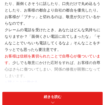
たり、面倒くさそうに話したり、口先だけで丸め込もう
としたり、お客様の都合より自社の都合を優先したり。
お客様が「ブチッ」と切れるのは、敬意が欠けているか
らなのです。
クレームの電話を受けたとき、あなたはどんな気持ちに
なりますか？「面倒くさい電話に出てしまったな」「そ
んなことでいちいち電話してくるなよ」そんなことをチ
ラッとでも思ったら要注意です。
お客様は信頼を裏切られたことで自尊心が傷ついていま
す。
少しでも敬意にかけた応対をすれば、お客様の自尊
心はさらに傷ついてしまい、関係の修復が困難になって
しまいます。
■
聴くことに徹する
過去に同じようなクレームがあった場合、お客様の話を
最後まで聞かずに解決策を話し始めてしまうことがあり
続きを読む
ます。たしかに、それはそれで問題は素早く解決するの