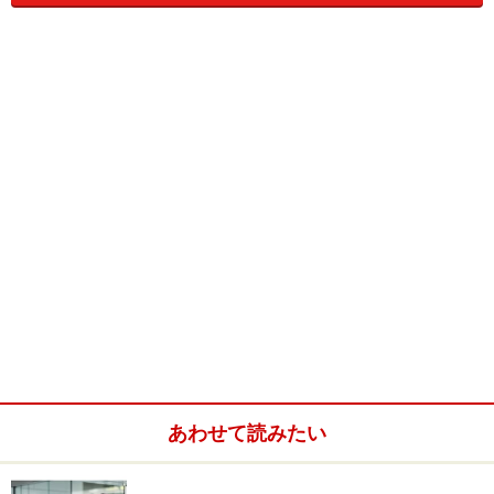
ですが、
お客様が望んでいるのは問題解決だけではあり
ません。
お客様は「不満を話したい」という欲求を持っていま
す。もし、お客様の話を聞いている途中で、クレームの
解決策が思いついたとしても、そこでお客様の話をさえ
ぎってはいけません。お客様が
話したいことをすべて話
し終えるまでは、聞くことに徹する
のが原則です。
ここで大切なのは、お客様が何を不満に思っていて、何
を要求しているのかを確認することです。そのために
は、ただ話を聞くだけではなく、
効果的に「質問」を織
り交ぜて、情報を聞き出す
必要があります。(
聞く技術
を
参照)
■
心から謝罪する
お客様の話をじっくりと聞き、クレームの内容を把握し
あわせて読みたい
たら、お客様に謝罪します。許してもらいたいなら、ま
ず謝るのが筋です。私たちは、問題の解決を急ぐあまり