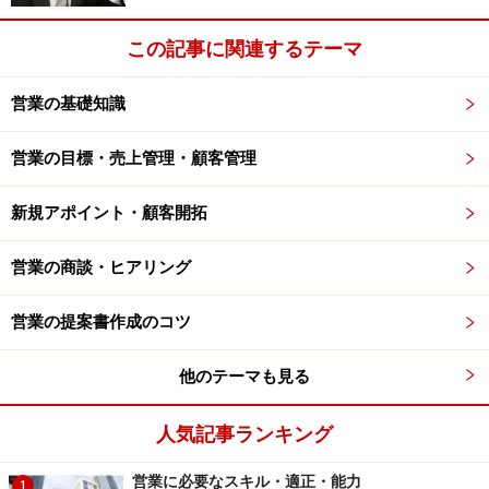
新着記事のご案内やショートコ
より現実に合った記事
この記事に関連するテーマ
ラムなどのお役立ち情報をメー
をお届けするために、
ルでお届けします。もちろん無
みなさまのご意見をお
営業の基礎知識
料です。ぜひご登録ください。
聞かせください。
営業の目標・売上管理・顧客管理
→
いますぐ登録
→
いますぐ投票
新規アポイント・顧客開拓
※記事内容は執筆時点のものです。最新の内容をご確認くださ
い。
営業の商談・ヒアリング
次のページへ
1
/
2
営業の提案書作成のコツ
他のテーマも見る
人気記事ランキング
営業に必要なスキル・適正・能力
1