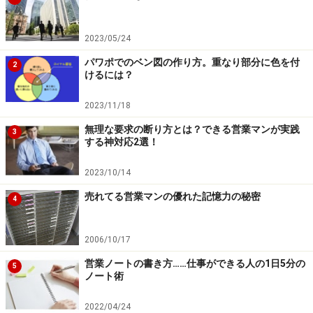
2023/05/24
パワポでのベン図の作り方。重なり部分に色を付
2
けるには？
2023/11/18
無理な要求の断り方とは？できる営業マンが実践
3
する神対応2選！
2023/10/14
売れてる営業マンの優れた記憶力の秘密
4
2006/10/17
営業ノートの書き方……仕事ができる人の1日5分の
5
ノート術
2022/04/24