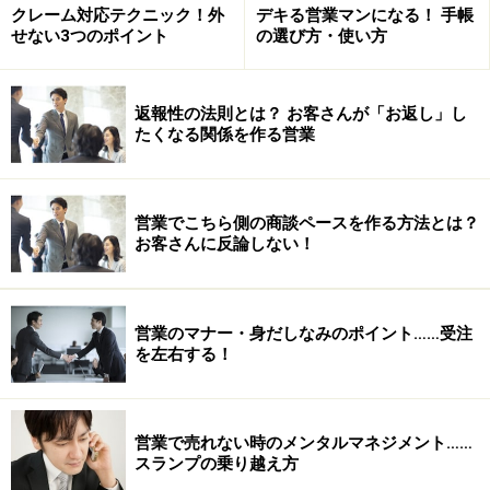
クレーム対応テクニック！外
デキる営業マンになる！ 手帳
第2回
拒否させて譲歩する
せない3つのポイント
の選び方・使い方
第3回
一面呈示と両面呈示
第4回
結論を言わない暗示的説得
返報性の法則とは？ お客さんが「お返し」し
たくなる関係を作る営業
第5回
手に入りにくいほど欲しくなる
第6回
他人の真似をする社会的証明
営業でこちら側の商談ペースを作る方法とは？
第7回
人を服従させる権威の力
お客さんに反論しない！
第8回
連合によるイメージ操作
第9回
初頭効果と親近効果
営業のマナー・身だしなみのポイント……受注
■
この記事を知人に紹介
を左右する！
この記事の内容がお役に立ちましたら、ぜひお知り合い
の方にメールでおすすめしてください。
営業で売れない時のメンタルマネジメント……
→
いますぐおすすめ
スランプの乗り越え方
■
メルマガを購読
■
あなたの一票に投票