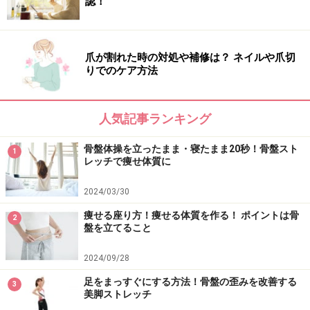
認！
爪が割れた時の対処や補修は？ ネイルや爪切
りでのケア方法
人気記事ランキング
骨盤体操を立ったまま・寝たまま20秒！骨盤スト
1
レッチで痩せ体質に
2024/03/30
痩せる座り方！痩せる体質を作る！ ポイントは骨
2
盤を立てること
2024/09/28
足をまっすぐにする方法！骨盤の歪みを改善する
3
美脚ストレッチ