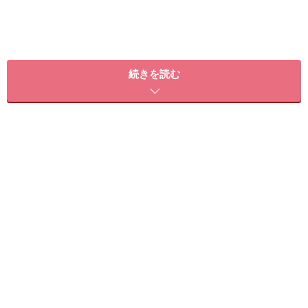
※記事内容は執筆時点のものです。最新の内容をご確認くださ
い。
続きを読む
※ダイエットは個人の体質、また、誤った方法による実践に起因
して体調不良を引き起こす場合があります。実践の際には、必ず
自身の体質及び健康状態を十分に考慮したうえで、正しい方法で
おこなってください。また、全ての方への有効性を保証するもの
ではありません。
次のページへ
1
/
3