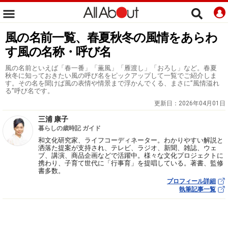
風の名前一覧、春夏秋冬の風情をあらわ
す風の名称・呼び名
風の名前といえば「春一番」「薫風」「雁渡し」「おろし」など。春夏
秋冬に知っておきたい風の呼び名をピックアップして一覧でご紹介しま
す。その名を聞けば風の表情や情景まで浮かんでくる、まさに”風情溢れ
る”呼び名です。
更新日：
2026年04月01日
三浦 康子
暮らしの歳時記 ガイド
和文化研究家、ライフコーディネーター。わかりやすい解説と
洒落た提案が支持され、テレビ、ラジオ、新聞、雑誌、ウェ
ブ、講演、商品企画などで活躍中。様々な文化プロジェクトに
携わり、子育て世代に「行事育」を提唱している。著書、監修
書多数。
プロフィール詳細
執筆記事一覧