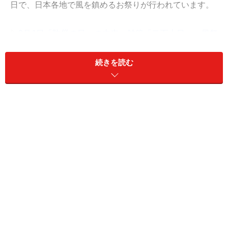
日で、日本各地で風を鎮めるお祭りが行われています。
▷
9月1日「防災の日」の由来、雑節「二百十日」、風祭
りとの関係
続きを読む
四季折々に吹くさまざまな風には、独特の呼び名があり
ます。そこで、春夏秋冬に吹く風の名前をピックアップ
してみました。その名を聞けば風の表情や情景まで浮か
んでくるので、まさに風情溢れる名称といえるでしょ
う。