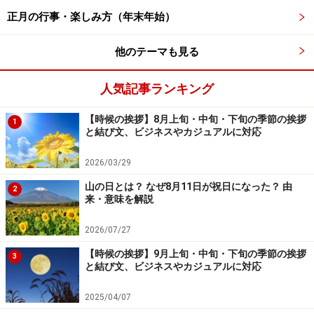
正月の行事・楽しみ方（年末年始）
夏に吹く風の名前／「薫風」は青葉の薫りを感じるような風
の表現
他のテーマも見る
・薫風（くんぷう）
新緑の間を吹きぬけてきて、青葉の薫りを感じるような
人気記事ランキング
初夏の風です。
【時候の挨拶】8月上旬・中旬・下旬の季節の挨拶
1
と結び文、ビジネスやカジュアルに対応
・緑風（りょくふう）
初夏の青葉を吹き渡る風。
2026/03/29
山の日とは？ なぜ8月11日が祝日になった？ 由
2
・青嵐（せいらん／あおあらし）
来・意味を解説
初夏の青葉を吹き渡るやや強い風。
2026/07/27
【時候の挨拶】9月上旬・中旬・下旬の季節の挨拶
・青田風（あおたかぜ）
3
と結び文、ビジネスやカジュアルに対応
青々とした水田の上を吹きわたる風。
2025/04/07