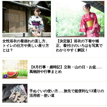
・東風（こち）
東から吹いてくる春風。菅原道真が京都から大宰府へ左
遷される際に、庭の梅を詠んだ「東風吹かば にほいお
こせよ 梅の花 主なしとて 春な忘れそ」という有名
な歌があります。
女性浴衣の着崩れの直し方、
【決定版】浴衣の下着や補
・春一番（はるいちばん）
トイレの仕方や美しい座り方
正、着付けのいろはを写真で
とは？
わかりやすく解説！
春の初めにその年に初めて吹く南寄りの強い風。漁師が
海難事故を警戒するためにつけたといわれています。
▷
「春一番」とはどんな風？ 「春二番」「春三番」もあ
【8月行事・歳時記】立秋・山の日・お盆……
風物詩や行事まとめ
るの？ 由来・定義・豆知識
・春嵐（はるあらし／しゅんらん）
手ぬぐいの使い方……旅先で超便利な13通りの
活用術・使い道
・春疾風（はるはやて）
春先に吹く激しい風。