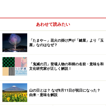
あわせて読みたい
＜目次＞
春に吹く風の名前・呼び名
「たまや～」花火の掛け声が「鍵屋」より「玉
屋」なのはなぜ？
夏に吹く風の名前・呼び名
秋に吹く風の名前・呼び名
冬に吹く風の名前・呼び名
「鬼滅の刃」登場人物の和柄の名前・意味を和
文化研究家が正しく解説！
春に吹く風の名前・呼び名
山の日とは？ なぜ8月11日が祝日になった？
由来・意味を解説
春に吹く風の名前／桜の花を散らす「花風」「花嵐」