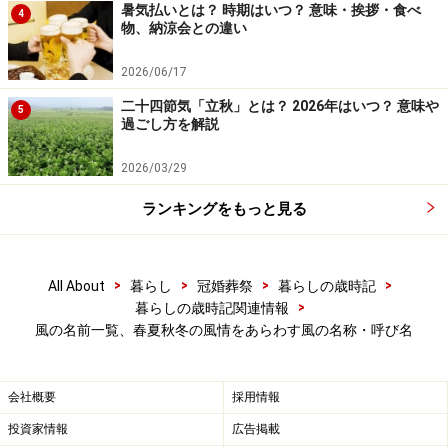
・黒南風（くろはえ）
暑気払いとは？ 時期はいつ？ 意味・挨拶・食べ
4
物、納涼会との違い
梅雨時に南から吹いてくる季節風。
2026/06/17
・白南風（しろはえ）
二十四節気「立秋」とは？ 2026年はいつ？ 意味や
5
梅雨明け後に南から吹いてくる季節風。
過ごし方を解説
2026/03/29
・南風（はえ）
南から吹いてくる夏の季節風。
ランキングをもっと見る
・盆東風（ぼんごち）
夏の終わりに東から吹いてくる風。暴風雨の前兆として
>
>
>
>
All About
暮らし
冠婚葬祭
暮らしの歳時記
>
暮らしの歳時記関連情報
漁師がつけた名前です。
風の名前一覧、春夏秋冬の風情をあらわす風の名称・呼び名
秋に吹く風の名前
・呼び名
会社概要
採用情報
投資家情報
広告掲載