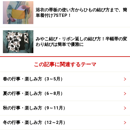
浴衣の帯板の使い方からひもの結び方まで、簡
・花風（はなかぜ）
単着付け7STEP！
桜の花の盛りに吹く風。桜の花を散らす風でもありま
す。
みやこ結び・リボン返しの結び方！半幅帯の変
わり結びは簡単で優雅に
・花嵐（はなあらし）
桜の花を散り乱すほどの強い風。
この記事に関連するテーマ
・貝寄せ（かいよせ）
春の行事・楽しみ方（3～5月）
陰暦2月20日頃に難波の浦に貝を吹き寄せる西よりの風
のこと。
夏の行事・楽しみ方（6～8月）
秋の行事・楽しみ方（9～11月）
夏に吹く風の名前
・呼び名
冬の行事・楽しみ方（12～2月）