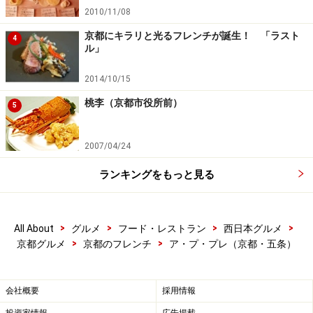
2010/11/08
京都にキラリと光るフレンチが誕生！ 「ラスト
4
ル」
2014/10/15
桃李（京都市役所前）
5
2007/04/24
ランキングをもっと見る
>
>
>
>
All About
グルメ
フード・レストラン
西日本グルメ
>
>
京都グルメ
京都のフレンチ
ア・プ・プレ（京都・五条）
会社概要
採用情報
投資家情報
広告掲載