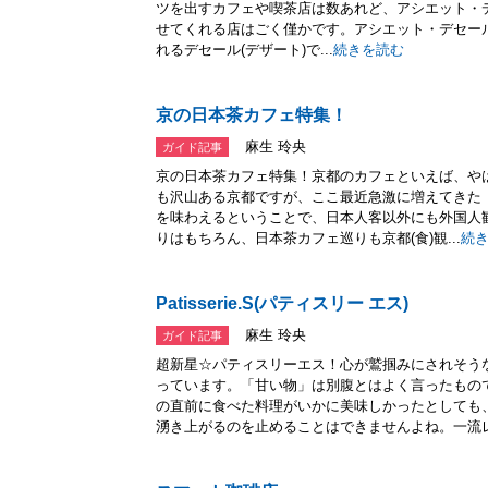
ツを出すカフェや喫茶店は数あれど、アシエット・デセール(a
せてくれる店はごく僅かです。アシエット・デセー
れるデセール(デザート)で...
続きを読む
京の日本茶カフェ特集！
麻生 玲央
ガイド記事
京の日本茶カフェ特集！京都のカフェといえば、やは
も沢山ある京都ですが、ここ最近急激に増えてきた
を味わえるということで、日本人客以外にも外国人
りはもちろん、日本茶カフェ巡りも京都(食)観...
続
Patisserie.S(パティスリー エス)
麻生 玲央
ガイド記事
超新星☆パティスリーエス！心が鷲掴みにされそう
っています。「甘い物」は別腹とはよく言ったもの
の直前に食べた料理がいかに美味しかったとしても
湧き上がるのを止めることはできませんよね。一流レ.