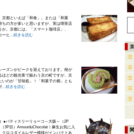
。京都といえば「和食」。または「和菓
持ちの方が多いと思いますが、実は喫茶店
うか。京都には、「スマート珈琲店」、
ヒ...
続きを読む
シーズンがピークを迎えております。桜が
るほどの観光客で賑わう京の町ですが、京
たいのが「甘味処」！「和菓子の都」とも
..
続きを読む
目）●パティスリーリョーコ～大阪～（2P
目）AmourduChocolat！麻生お気に入
。クロコダイルレザー模様がインパクトあ