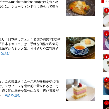
ssiettededesserts)だけを食べさ
ルとは、ショーウィンドウに飾られて売ら
1
2
り「日本茶カフェ」！老舗の純(珈琲)喫茶
「日本茶カフェ」は、手軽な価格で和気分
観光客からも大人気。神社巡りや京料理巡
きを読む
3
4
な、この美麗さ！ムース系が多種多様に揃
で、スウィーツを眼の前に置かれると、そ
、瞬く間に幸せな気分になり、再び胃液が
..
続きを読む
5