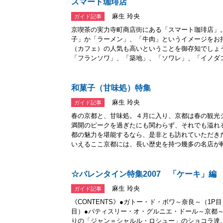
スマート珈琲店
麻生 玲央
ガイド記事
京喫茶の実力寺町商店街にある「スマート珈琲店」
子」か「ラーメン」、「牛肉」というイメージをお
（カフェ）の人気も高いということを御存知でしょ
「フランソワ」、「築地」、「ソワレ」、「イノダコー
和菓子（甘味処）特集
麻生 玲央
ガイド記事
春の京都と、甘味処。４月に入り、京都は春の観光
満開のピークを過ぎたにも関わらず、それでも溢れ
都の魅力を堪能するなら、是非とも訪れていただき
いえるここ京都には、長い歴史を持つ幾多の名店が軒.
☆バレンタイン特集2007 「ケーキ」編
麻生 玲央
ガイド記事
《CONTENTS》●ガトー・ド・ボワ～奈良～（1P
目）●パティスリー・オ・グルニエ・ドール～京都～（3P
りの「ジャン＝シャルル・ロシュー」のショコラ達