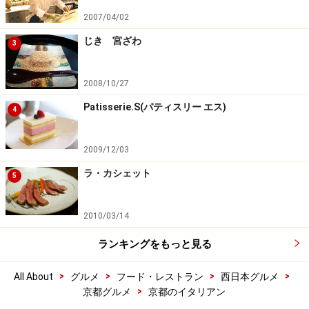
2007/04/02
じき 宮ざわ
3
2008/10/27
Patisserie.S(パティスリー エス)
4
2009/12/03
ラ・カシェット
5
2010/03/14
ランキングをもっと見る
>
>
>
>
All About
グルメ
フード・レストラン
西日本グルメ
>
京都グルメ
京都のイタリアン