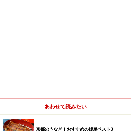
「老香港酒家京都」からの一皿
京都の四条烏丸にある香港レストラン「老香港酒家京都
(オールド・ホンコン・レストラン・キョウト)」。京都
の歴史あるビルで、歴史ある中国料理を堪能できる稀有
な一軒です。
「安記」や「同仁堂」といった本場の名店から直送され
た高級食材と、店内の水槽から揚げたばかりの活けの魚
介類を駆使して、本場の技量を持つシェフ達が伝統にモ
ダンな革新のスパイスを効かせた縦横無尽のメニューを
産み出している「老香港酒家京都」。広東料理がお好き
あわせて読みたい
な人は是非。
詳細記事：
老香港酒家京都
京都のうなぎ！おすすめの鰻屋ベスト3