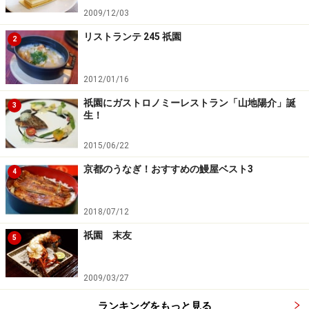
・定休日：:月曜日及び不定休
2009/12/03
リストランテ 245 祇園
2
次ページでは、
BEST5の続き
を御紹介します
※記事内容は執筆時点のものです。最新の内容をご確認くださ
2012/01/16
い。
※メニューや料金などのデータは、取材時または記事公開時点で
祇園にガストロノミーレストラン「山地陽介」誕
3
の内容です。
生！
2015/06/22
次のページへ
1
/
2
京都のうなぎ！おすすめの鰻屋ベスト3
4
2018/07/12
祇園 末友
5
2009/03/27
ランキングをもっと見る