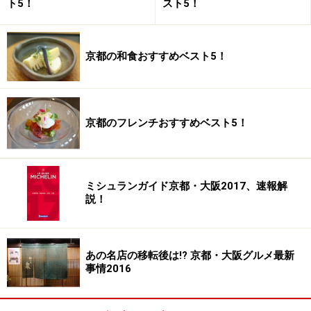
ト5！
スト5！
・アクセス：京都市営地下鉄「四条駅」徒歩約2分
・TEL：075-341-1800
・営業時間：11:30～15:00(LO)、17:00～21:00(LO)
京都の和食おすすめベスト5！
・定休日：原則として無休
京都のフレンチおすすめベスト5！
中国料理 美齢
ミシュランガイド京都・大阪2017、速報解
説！
野菜たっぷり！ 絶妙な火入れの酢豚もオススメ。
西陣にある隠れ家中国料理「美齢」。ここは醍醐プラザ
ホテルの「美齢」で料理長をされていた曽根章宏さん
あの名店の移転後は!? 京都・大阪グルメ最新
が、独立して始められたお店です。ホテル出身のシェフ
事情2016
が織り成す広東料理は、どれも上質で繊細な美味し
さ！ 開店当初はまさに「隠れ家」的な一軒でしたが、