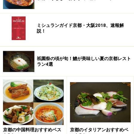
ミシュランガイド京都・大阪2018、速報解
説！
祇園祭の頃が旬！鱧が美味しい夏の京都レスト
ラン4選
＜DATA＞
・店名： 老香港酒家京都(OLD HONGKONG RETAURANT
KYOTO)
・所在地：京都市下京区水銀屋町620 COCON烏丸 B1F
京都の中国料理おすすめベス
京都のイタリアンおすすめベ