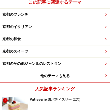
この記事に関連するテーマ
その味と雰囲気が評判を呼び、すでに予約の取りにくい
店となりつつあります。
京都のフレンチ
また、メニューリストを始め、座布団など各所に地元の
京都のイタリアン
西陣織が使われているのも美しくユニークですし、まさ
に女性を連れていきたい一軒といえるでしょう。
京都の和食
詳細記事：
中国料理 美齢
京都のスイーツ
京都のその他ジャンルのレストラン
＜DATA＞
・店名： 隠れ家中国料理 美齢（メイリン）
他のテーマも見る
・所在地：京都市上京区黒門通元誓願寺上ル寺今町511
・アクセス：京都市営地下鉄「今出川駅」徒歩約11分
人気記事ランキング
・地図：
Yahoo!地図
・TEL：075-441-7597
Patisserie.S(パティスリー エス)
1
・営業時間：11:30～14:00(LO)、17:30～21:00(LO)