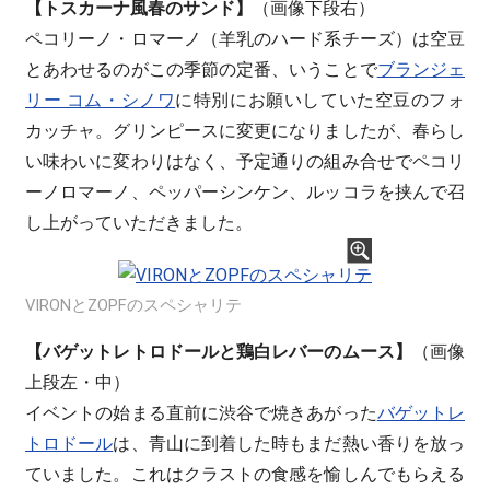
【トスカーナ風春のサンド】
（画像下段右）
ペコリーノ・ロマーノ（羊乳のハード系チーズ）は空豆
とあわせるのがこの季節の定番、いうことで
ブランジェ
リー コム・シノワ
に特別にお願いしていた空豆のフォ
カッチャ。グリンピースに変更になりましたが、春らし
い味わいに変わりはなく、予定通りの組み合せでペコリ
ーノロマーノ、ペッパーシンケン、ルッコラを挟んで召
し上がっていただきました。
VIRONとZOPFのスペシャリテ
【バゲットレトロドールと鶏白レバーのムース】
（画像
上段左・中）
イベントの始まる直前に渋谷で焼きあがった
バゲットレ
トロドール
は、青山に到着した時もまだ熱い香りを放っ
ていました。これはクラストの食感を愉しんでもらえる