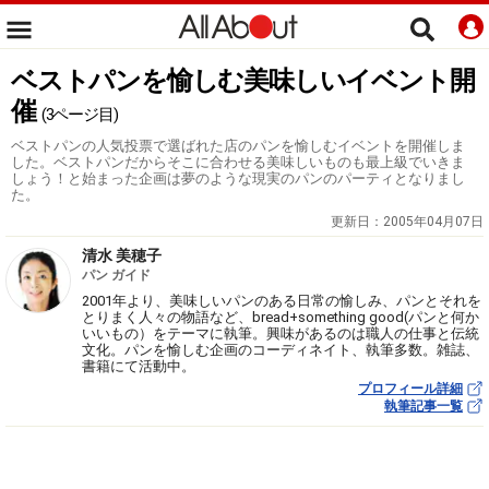
ベストパンを愉しむ美味しいイベント開
催
(3ページ目)
ベストパンの人気投票で選ばれた店のパンを愉しむイベントを開催しま
した。ベストパンだからそこに合わせる美味しいものも最上級でいきま
しょう！と始まった企画は夢のような現実のパンのパーティとなりまし
た。
更新日：
2005年04月07日
清水 美穂子
パン ガイド
2001年より、美味しいパンのある日常の愉しみ、パンとそれを
とりまく人々の物語など、bread+something good(パンと何か
いいもの）をテーマに執筆。興味があるのは職人の仕事と伝統
文化。パンを愉しむ企画のコーディネイト、執筆多数。雑誌、
書籍にて活動中。
プロフィール詳細
執筆記事一覧