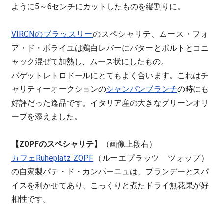
ように5～6センチにカットしたものを縦割りに。
VIRONのブラッスリー
のスペシャリテ、ムース・フォ
ア・ド・ボライユは鶏白レバーにバターとポルトとコニ
ャック混ぜて加熱し、ムース状にしたもの。
バゲットレトロドールにとてもよく合います。これはチ
ャリティーオークションの
シャンパンブランチ
の時にも
好評だった逸品です。イタリア産の大きなグリーンオリ
ーブを添えました。
【ZOPFのスペシャリテ】
（画像上段右）
カフェRuheplatz ZOPF
（ルーエプラッツ ツォップ）
の自家製パテ・ド・カンパーニュは、ブランデーとスパ
イスを利かせてあり、こっくりと煮たドライ無花果が好
相性です。