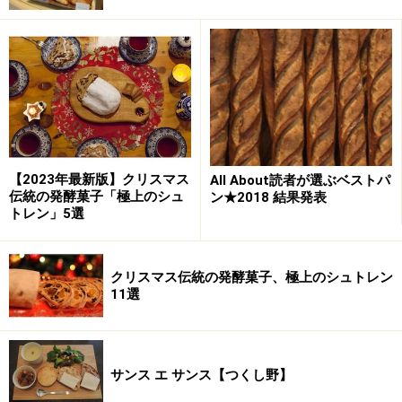
ブランジェリー コム・シノワ 西川功晃シェフの今、今に
至るまで、そしてこれから。 ロングインタビューを連載
でお伝えいたします。
Vol.1
1.プロローグ
【2023年最新版】クリスマス
All About読者が選ぶベストパ
2.日々生まれ続けるパン達
伝統の発酵菓子「極上のシュ
ン★2018 結果発表
3.試合のような毎日 発想のための休日
トレン」5選
Vol.2
クリスマス伝統の発酵菓子、極上のシュトレン
Vol.3
11選
※記事内容は執筆時点のものです。最新の内容をご確認くださ
い。
※メニューや料金などのデータは、取材時または記事公開時点で
サンス エ サンス【つくし野】
の内容です。