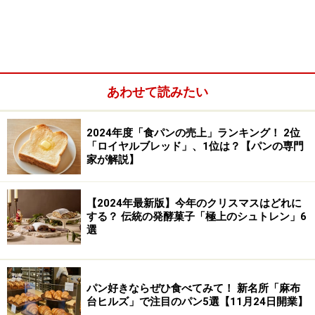
あわせて読みたい
有名店の美味しいパンと人気シェフの魅力なら、今まで
いろいろなところで何度も取り上げられています。 今回
2024年度「食パンの売上」ランキング！ 2位
はそのちょっと舞台裏へ行き、シェフの言葉で語ってい
「ロイヤルブレッド」、1位は？【パンの専門
ただきました。 （舞台裏と言っても、厨房ではありませ
家が解説】
ん。厨房にはとても入れなかったのです。）
【2024年最新版】今年のクリスマスはどれに
する？ 伝統の発酵菓子「極上のシュトレン」6
選
パン好きならぜひ食べてみて！ 新名所「麻布
台ヒルズ」で注目のパン5選【11月24日開業】