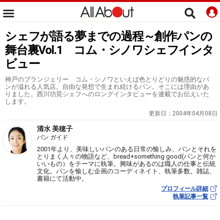
シェフが語る夢までの過程～創作パンの
舞台裏Vol.1 コム・シノワシェフインタ
ビュー
神戸のブランジェリー コム・シノワといえば色とりどりの魅惑的なパ
ンが溢れる人気店。自由な発想で生まれ続けるパン。そこには理由があ
りました。西川功晃シェフへのロングインタビューを連載でお伝えいた
します。
更新日：
2004年04月08日
清水 美穂子
パン ガイド
2001年より、美味しいパンのある日常の愉しみ、パンとそれを
とりまく人々の物語など、bread+something good(パンと何か
いいもの）をテーマに執筆。興味があるのは職人の仕事と伝統
文化。パンを愉しむ企画のコーディネイト、執筆多数。雑誌、
書籍にて活動中。
プロフィール詳細
執筆記事一覧