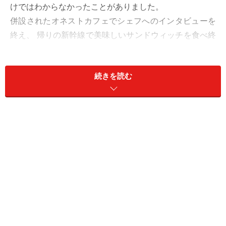
けではわからなかったことがありました。
併設されたオネストカフェでシェフへのインタビューを
終え、 帰りの新幹線で美味しいサンドウィッチを食べ終
わる頃になって、ようやくすこしずつ理解できてきたこ
と・・・。
続きを読む
新しいパンが生まれ続けているのには理由があり、そこ
にはブランジェリー コム・シノワのシェフの「今」があ
ったのです。