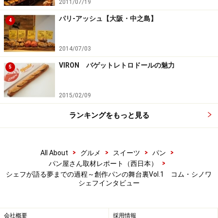
2011/07/19
パリ-アッシュ【大阪・中之島】
4
2014/07/03
VIRON バゲットレトロドールの魅力
5
2015/02/09
ランキングをもっと見る
>
>
>
>
All About
グルメ
スイーツ
パン
>
パン屋さん取材レポート（西日本）
シェフが語る夢までの過程～創作パンの舞台裏Vol.1 コム・シノワ
シェフインタビュー
会社概要
採用情報