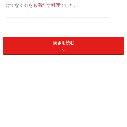
けでなく
心をも満たす料理
でした。
続きを読む
メディティラネサンド
実演されたサンドウィッチは一般の方にも、ご家庭での
サンドウィッチ作りのアイディアになると思いましたの
で、ここで簡単にご紹介いたします。
◇レシピ及び一部写真提供◇
「カリフォルニア・レーズン サンドイッチ＆デリ メ
ニューアイデアセミナー」