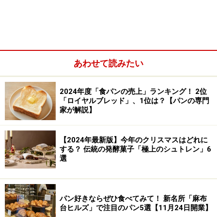
1.このページ
2.季節の野菜サンド、ラップサンド、木の葉サンド
3.お菓子風ピゼッタ、春のコロッケサンド
4.食事のTartine、デザートのTartine
あわせて読みたい
1
/
2
/
3
/
4
次へ
>>
2024年度「食パンの売上」ランキング！ 2位
「ロイヤルブレッド」、1位は？【パンの専門
家が解説】
※記事内容は執筆時点のものです。最新の内容をご確認くださ
い。
※メニューや料金などのデータは、取材時または記事公開時点で
の内容です。
【2024年最新版】今年のクリスマスはどれに
する？ 伝統の発酵菓子「極上のシュトレン」6
選
次のページへ
1
/
2
パン好きならぜひ食べてみて！ 新名所「麻布
台ヒルズ」で注目のパン5選【11月24日開業】