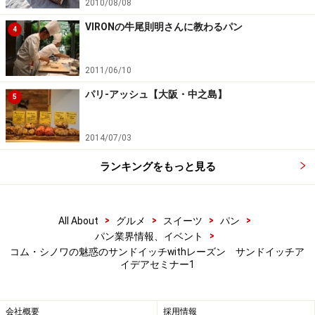
2010/08/08
VIRONの牛尾則明さんに教わるパン
4
2011/06/10
パリ-アッシュ【大阪・中之島】
5
2014/07/03
ランキングをもっと見る
>
>
>
>
All About
グルメ
スイーツ
パン
>
パン業界情報、イベント
コム・シノワの魅惑のサンドイッチwithレーズン サンドイッチア
イデアセミナー1
会社概要
採用情報