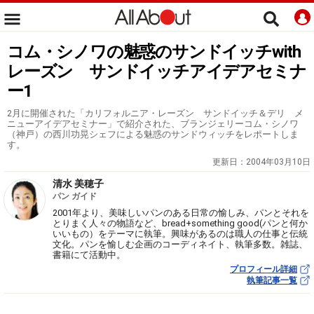
コム・シノワの魅惑のサンドイッチwith
レーズン サンドイッチアイデアセミナ
ー1
2月に開催された「カリフォルニア・レーズン サンドイッチ＆デリ メ
ニューアイデアセミナー」で紹介された、ブランジェリーコム・シノワ
（神戸）の西川功晃シェフによる魅惑のサンドウィッチをレポートしま
す。
更新日：
2004年03月10日
清水 美穂子
パン ガイド
2001年より、美味しいパンのある日常の愉しみ、パンとそれを
とりまく人々の物語など、bread+something good(パンと何か
いいもの）をテーマに執筆。興味があるのは職人の仕事と伝統
文化。パンを愉しむ企画のコーディネイト、執筆多数。雑誌、
書籍にて活動中。
プロフィール詳細
執筆記事一覧