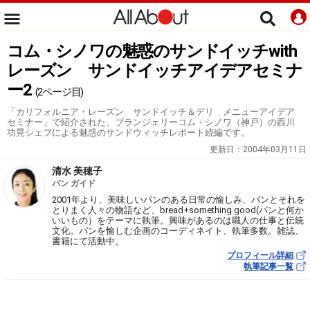
コム・シノワの魅惑のサンドイッチwith
レーズン サンドイッチアイデアセミナ
ー2
(2ページ目)
「カリフォルニア・レーズン サンドイッチ＆デリ メニューアイデア
セミナー」で紹介された、ブランジェリーコム・シノワ（神戸）の西川
功晃シェフによる魅惑のサンドウィッチレポート続編です。
更新日：
2004年03月11日
清水 美穂子
パン ガイド
2001年より、美味しいパンのある日常の愉しみ、パンとそれを
とりまく人々の物語など、bread+something good(パンと何か
いいもの）をテーマに執筆。興味があるのは職人の仕事と伝統
文化。パンを愉しむ企画のコーディネイト、執筆多数。雑誌、
書籍にて活動中。
プロフィール詳細
執筆記事一覧