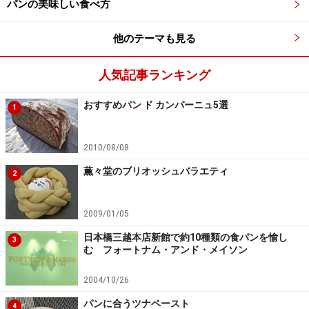
パンの美味しい食べ方
他のテーマも見る
人気記事ランキング
おすすめパン ド カンパーニュ5選
1
2010/08/08
薫々堂のブリオッシュバラエティ
2
2009/01/05
日本橋三越本店新館で約10種類の食パンを愉し
3
む フォートナム・アンド・メイソン
2004/10/26
パンに合うツナペースト
4