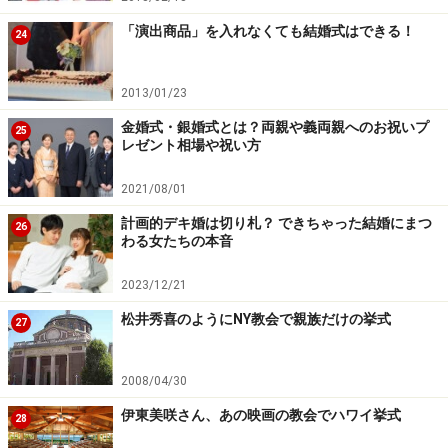
「演出商品」を入れなくても結婚式はできる！
24
2013/01/23
金婚式・銀婚式とは？両親や義両親へのお祝いプ
25
レゼント相場や祝い方
2021/08/01
計画的デキ婚は切り札？ できちゃった結婚にまつ
26
わる女たちの本音
2023/12/21
松井秀喜のようにNY教会で親族だけの挙式
27
2008/04/30
伊東美咲さん、あの映画の教会でハワイ挙式
28