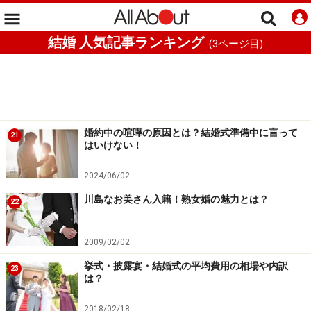
結婚 人気記事ランキング
(
3
ページ目)
婚約中の喧嘩の原因とは？結婚式準備中に言って
21
はいけない！
2024/06/02
川島なお美さん入籍！熟女婚の魅力とは？
22
2009/02/02
挙式・披露宴・結婚式の平均費用の相場や内訳
23
は？
2018/02/18