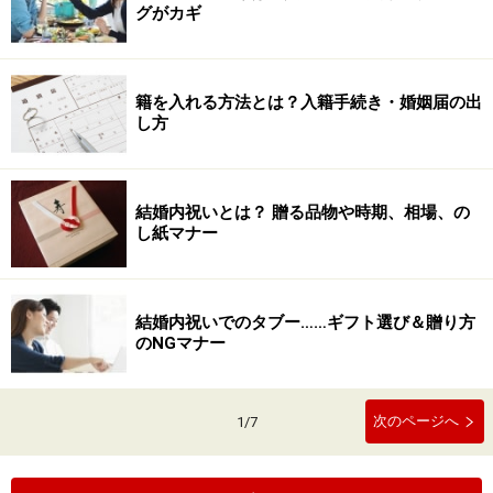
グがカギ
籍を入れる方法とは？入籍手続き・婚姻届の出
し方
結婚内祝いとは？ 贈る品物や時期、相場、の
し紙マナー
結婚内祝いでのタブー……ギフト選び＆贈り方
のNGマナー
次のページへ
1
/
7