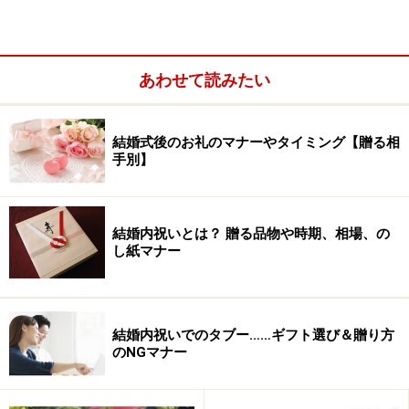
あわせて読みたい
祝電をくれた人には、すぐに電話でお礼を
結婚式後のお礼のマナーやタイミング【贈る相
お世話になったプランナーさんには、お礼状やお土産を
手別】
結婚式に出席してくれた人には、次に会った時にお礼と
集合写真を贈る
結婚内祝いとは？ 贈る品物や時期、相場、の
結婚式に出席していない親しい知人には、結婚報告はが
し紙マナー
きを送付
結婚式に招待しなかったがお祝いをいただいた人には、
「結婚内祝い」
結婚内祝いでのタブー……ギフト選び＆贈り方
のNGマナー