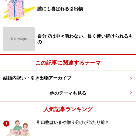
ーンのお土産と結婚式の写真は、直接渡すか送りましょ
誰にも喜ばれる引出物
う。
自分では中々買わない、長く使い続けられるも
仲人・媒酌人には、1週間以内にお礼状を
の
仲人・媒酌人の方には、結婚式後1週間以内に二人の名
前でお礼状を書きましょう。ハネムーンから帰ったら、
この記事に関連するテーマ
お土産や結婚式の写真をもって二人でお礼の挨拶に伺う
のがベストです。遠方にお住まいの場合は、手紙を添え
結婚内祝い・引き出物アーカイブ
て送ってもいいと思います。また、せっかくのご縁です
他のテーマも見る
から、その後も、年賀状を送るなどお付き合いは続けて
いきたいものです。
人気記事ランキング
引出物はいまや贈り分けが当たり前？
1
主賓・乾杯をしてくれた方には、1週間以内