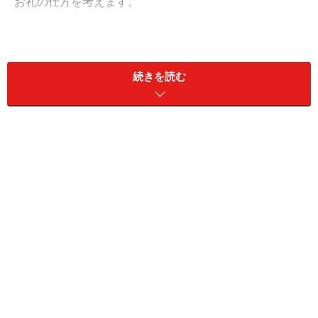
お礼の仕方を考えます。
＜目次＞
続きを読む
両家の親・兄弟姉妹には、言葉でお礼を伝え写真を贈る
仲人・媒酌人には、1週間以内にお礼状を
主賓・乾杯をしてくれた方には、1週間以内にお礼状を
司会・スピーチ・余興をしてくれた友人へは？
手作りアイテムを作ってくれたゲストには、すぐにお礼
と材料費を