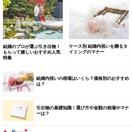
両家の親・兄弟姉妹には、言葉でお礼を伝
え写真を贈る
お世話になった両家の親や近しい兄弟姉妹には
ケース別 結婚内祝いを贈るタ
結婚のプロが選ぶ引き出物！
イミングのマナー
もらって嬉しいおすすめ人気
両家の親には、結婚式後正式に挨拶に行くとよいでしょ
特集
う。遠方でなかなか会いにいけない場合は電話で。結婚
式直後は両親も何かと気疲れしてるはずですから、労り
結婚内祝いの相場はいくら？価格別のおすすめ
と感謝を伝えるために「ありがとう」とはっきり伝えま
は？
しょう。
さらに、結婚式の写真ができたら、ハネムーンのお土産
引出物の基礎知識！選び方や金額の相場やマナ
と一緒に持っていけるといいですね。
ーは？
別居の兄弟姉妹には、結婚式後にお礼の電話を。ハネム