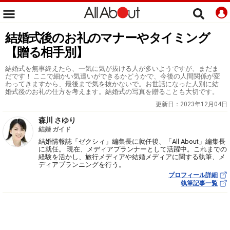
結婚式後のお礼のマナーやタイミング
【贈る相手別】
結婚式を無事終えたら、一気に気が抜ける人が多いようですが、まだま
だです！ ここで細かい気遣いができるかどうかで、今後の人間関係が変
わってきますから、最後まで気を抜かないで。お世話になった人別に結
婚式後のお礼の仕方を考えます。結婚式の写真を贈ることも大切です。
更新日：
2023年12月04日
森川 さゆり
結婚 ガイド
結婚情報誌「ゼクシィ」編集長に就任後、「All About」編集長
に就任。 現在、メディアプランナーとして活躍中。これまでの
経験を活かし、旅行メディアや結婚メディアに関する執筆、メ
ディアプランニングを行う。
プロフィール詳細
執筆記事一覧