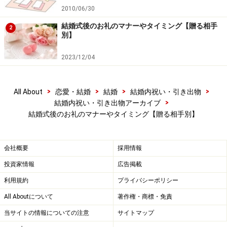
にお礼状を
2010/06/30
主賓や乾杯の挨拶をしてくださった方には、結婚式後1
結婚式後のお礼のマナーやタイミング【贈る相手
2
週間以内にお礼状を送るか、会社ですぐ会う方などには
別】
直接お礼を言いましょう。式後すぐにハネムーンに出か
2023/12/04
ける場合はお土産を一緒に。
>
>
>
>
All About
恋愛・結婚
結婚
結婚内祝い・引き出物
>
結婚内祝い・引き出物アーカイブ
結婚式後のお礼のマナーやタイミング【贈る相手別】
会社概要
採用情報
投資家情報
広告掲載
利用規約
プライバシーポリシー
All Aboutについて
著作権・商標・免責
当サイトの情報についての注意
サイトマップ