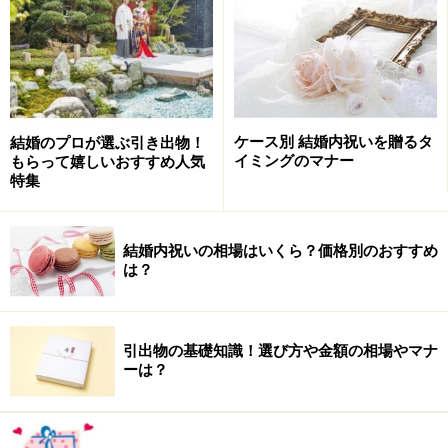
ことや、コンパクトで軽いことが人気を呼んでいます
が、２人らしさを盛り込むことが難しいというところも
あります。親しい関係の人だと少々味気なさを感じるか
もしれませんね。友人にはモノ、ご親族や会社の上司に
はカタログなど、年齢が上の方への引出物に困った場合
ケース別 結婚内祝いを贈るタ
結婚のプロが選ぶ引き出物！
に部分的に利用しても良いかもしれませんね。
イミングのマナー
もらって嬉しいおすすめ人気
特集
結婚内祝いの相場はいくら？価格別のおすすめ
かつてはNGだった「消えモノ」も最近はア
は？
リに！
引出物の基礎知識！選び方や金額の相場やマナ
ーは？
消えモノも今や引出物として贈ることが増えている
消えてなくなるものは、「２人の結婚生活の解消」を連