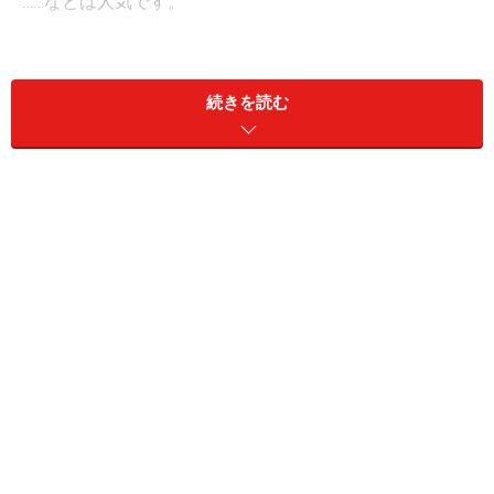
……などは人気です。
結婚式の引き出物は全員に同じものを贈るのが基本でし
たが、今ではゲストの年齢や性別、生活状況に合わせて
続きを読む
選んだ品物を贈ることも一般的になりました。感謝の気
持ちを伝えるための贈り物は相手が喜ぶものがベストで
すから、年齢や性別に合わせて選ぶのがオススメです。