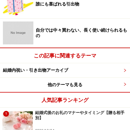
想させるので、かつてはタブーでした。
誰にも喜ばれる引出物
しかしブームにあやかり、石鹸やバスソルトなどのバス
グッズ、アロマテラピーのグッズなど、いわゆる「消え
自分では中々買わない、長く使い続けられるも
モノ」も引出物として登場しています。
の
ちょっと高級な消えモノを贈れば、わざわざ買わないけ
この記事に関連するテーマ
れど使ってみたかったとか、いつもと違う種類がもらえ
て嬉しい、などと喜ばれることでしょう。ただし、ご年
結婚内祝い・引き出物アーカイブ
配の方には少々難があるかもしれませんのでご注意を。
他のテーマも見る
人気記事ランキング
※記事内容は執筆時点のものです。最新の内容をご確認くださ
い。
結婚式後のお礼のマナーやタイミング【贈る相手
1
別】
次のページへ
1
/
2