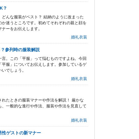
K？
、どんな服装がベスト？ 結納のように改まった
のか迷うところです。初めてそれぞれの親と顔を
マナーをお伝えします。
婚礼衣装
ら？参列時の服装解説
一言。この「平服」って悩むものですよね。今回
「平服」についてお伝えします。参加しているゲ
いいでしょう。
婚礼衣装
されたときの服装マナーや作法を解説！ 厳かな
も、一般的な進行や作法、服装や作法を見直して
。
婚礼衣装
男性ゲストの新マナー