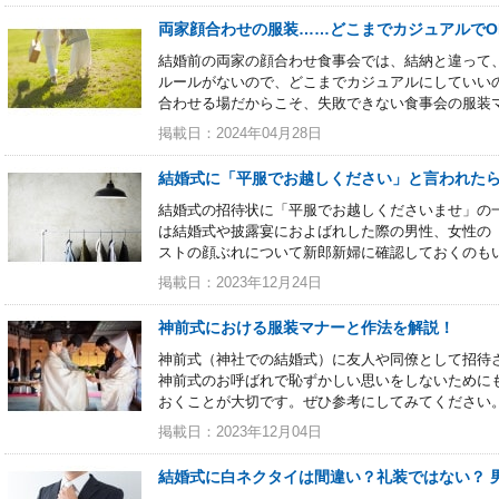
両家顔合わせの服装……どこまでカジュアルでO
結婚前の両家の顔合わせ食事会では、結納と違って
ルールがないので、どこまでカジュアルにしていい
合わせる場だからこそ、失敗できない食事会の服装
掲載日：2024年04月28日
結婚式に「平服でお越しください」と言われた
結婚式の招待状に「平服でお越しくださいませ」の
は結婚式や披露宴におよばれした際の男性、女性の
ストの顔ぶれについて新郎新婦に確認しておくのも
掲載日：2023年12月24日
神前式における服装マナーと作法を解説！
神前式（神社での結婚式）に友人や同僚として招待
神前式のお呼ばれで恥ずかしい思いをしないために
おくことが大切です。ぜひ参考にしてみてください
掲載日：2023年12月04日
結婚式に白ネクタイは間違い？礼装ではない？ 