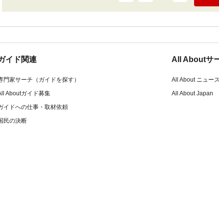
ガイド関連
All Abou
専門家サーチ（ガイドを探す）
All About ニュー
All Aboutガイド募集
All About Japan
ガイドへの仕事・取材依頼
国民の決断