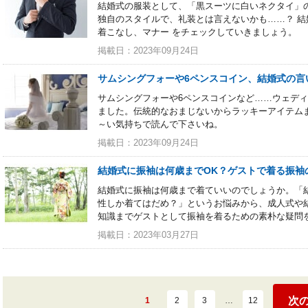
結婚式の服装として、「黒スーツに白いネクタイ」
独自のスタイルで、礼装とは言えないかも……？ 
着こなし、マナー をチェックしていきましょう。
掲載日：2023年09月24日
サムシングフォーや6ペンスコイン、結婚式の言
サムシングフォーや6ペンスコインなど……ウェデ
ました。伝統的なおまじないからラッキーアイテム
～い気持ちで読んで下さいね。
掲載日：2023年09月24日
結婚式に振袖は何歳までOK？ゲストで着る振袖
結婚式に振袖は何歳まで着ていいのでしょうか。「
性しか着てはだめ？」というお悩みから、成人式や
知識までゲストとして振袖を着るための素朴な疑問
掲載日：2023年03月27日
次
1
2
3
…
12