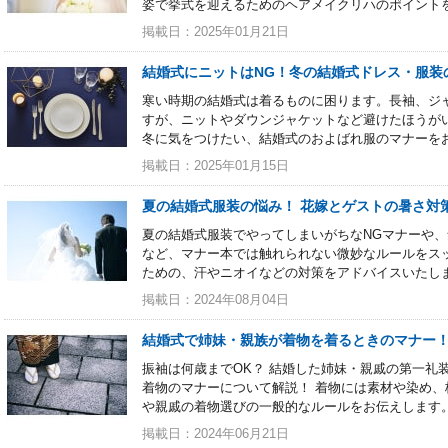
姿で挙式を迎えるためのヘアメイクリハのポイント
掲載日：2025年01月21日
結婚式にニットはNG！冬の結婚式ドレス・服装
寒い時期の結婚式は着るものに困ります。長袖、ジ
すが、ニットやダウンジャケットなど避けたほうが
冬に気をつけたい、結婚式のおよばれ服のマナーを
掲載日：2025年01月15日
夏の結婚式服装の悩み！ 花嫁とゲストの暑さ対
夏の結婚式服装でやってしまいがちなNGマナーや、
など、マナー本では触れられない微妙なルールをス
ための、汗やニオイなどの対策をアドバイスいたし
掲載日：2024年08月04日
結婚式で姉妹・親族が着物を着るときのマナー
振袖は何歳までOK？ 結婚した姉妹・親戚の第一礼
着物のマナーについて解説！ 着物には素材や染め
や親戚の着物選びの一般的なルールをお伝えします
掲載日：2024年06月21日