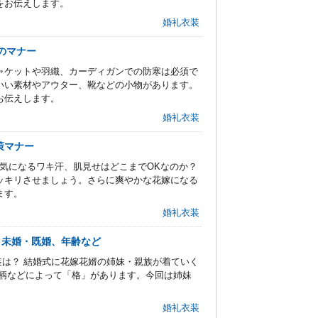
をお伝えします。
婚礼衣装
のマナー
ャケットや羽織、カーディガンでの防寒は必須で
いい素材やアウター、靴などの小物があります。
お伝えします。
婚礼衣装
策マナー
気になるワキ汗、肌見せはどこまでOKなのか？
ッキリさせましょう。さらに爽やかな花嫁になる
ます。
婚礼衣装
！未婚・既婚、年齢など
装は？ 結婚式に花嫁花婿の姉妹・親族が着ていく
、柄などによって「格」があります。今回は姉妹
。
婚礼衣装