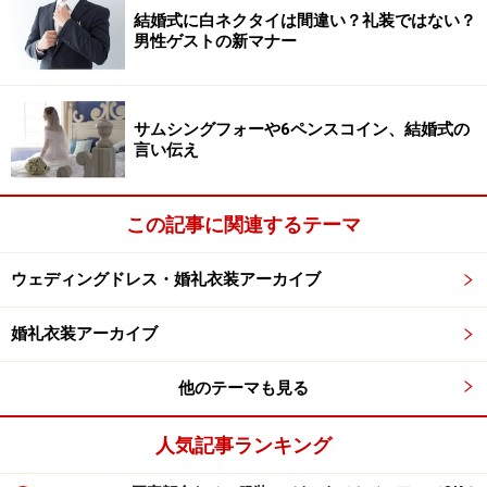
す。
結婚式に白ネクタイは間違い？礼装ではない？
男性ゲストの新マナー
親族としての出席の際、まだまだ白ネクタイにダブルの
スーツが一般的な世代や地域なら、白ネクタイ以外だと
サムシングフォーや6ペンスコイン、結婚式の
マナー違反と誤解されそうな雰囲気もあります。そんな
言い伝え
時は、白に近いシルバーグレーや、ライトグレーに白の
縞などが入ったネクタイを選べば安心です。
この記事に関連するテーマ
カジュアルな結婚式や友人の結婚式などであれば、スー
ウェディングドレス・婚礼衣装アーカイブ
ツに似合うネクタイの色を合わせてOK。結婚式のテーマ
カラーを花嫁花婿に確認をして、テーマカラーに合わせ
婚礼衣装アーカイブ
た色を選んでも喜ばれます。テーマや雰囲気に合ってい
れば、赤・青・紺・黒ストライプなどでも特に問題あり
他のテーマも見る
ません。
人気記事ランキング