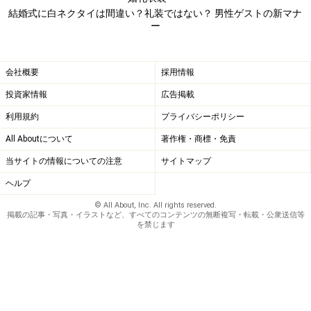
結婚式に白ネクタイは間違い？礼装ではない？ 男性ゲストの新マナ
ー
結婚式のネクタイ、シャツ、スーツ……男性
ゲストにおすすめコーデ
会社概要
採用情報
投資家情報
広告掲載
利用規約
プライバシーポリシー
結婚式なら小物も華やかに装いましょう。(ザ・スーツカン
All Aboutについて
著作権・商標・免責
パニー) 通年/FORMAL/CERIMONIA/ /リバーシブルジレ付
き・スリーピーススーツ/ OZ-01 ブラック／Amazon
当サイトの情報についての注意
サイトマップ
ヘルプ
© All About, Inc. All rights reserved.
そもそもブラックスーツは日本だけの礼服。普通にブラ
掲載の記事・写真・イラストなど、すべてのコンテンツの無断複写・転載・公衆送信等
を禁じます
ックスーツやダークスーツを着こなしてしまうと、”仕事
着”感が抜けません。結婚式では、ネクタタイ以外も礼装
として通用するようにアレンジしましょう。
まず、
スーツはブラックやネイビー、ダークグレーなど