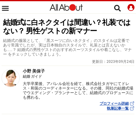
結婚式に白ネクタイは間違い？礼装では
ない？ 男性ゲストの新マナー
結婚式の服装として、「黒スーツに白いネクタイ」のスタイルは定番で
あり常識でしたが、実は日本独自のスタイルで、礼装とは言えないか
も……？ 結婚式の男性ゲストのおすすめスーツスタイルや着こなし、マナ
ー をチェックしていきましょう。
更新日：
2023年09月24日
小野 美保子
結婚 ガイド
大学卒業後、アパレル会社を経て、株式会社タガヤにてドレ
ス・和装のコーディネーターになる。その後、同社の結婚式場
でウエディング・プランナーとして、結婚式のプロデュースに
も携わる。
プロフィール詳細
執筆記事一覧