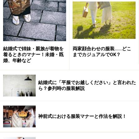
男性の結婚式服装には蝶ネクタイもあり！
結婚式のネクタイの色は、白よりシルバー
グレー系
結婚式で姉妹・親族が着物を
両家顔合わせの服装……どこ
着るときのマナー！未婚・既
までカジュアルでOK？
婚、年齢など
礼服とされるブラックスーツは、ドレスコード上、黒のビジ
ネススーツの認識です
結婚式に「平服でお越しください」と言われた
ら？参列時の服装解説
白いネクタイ以外、結婚式にはどんな色のネクタイをし
ていけばいいの？ と思いますよね。
神前式における服装マナーと作法を解説！
大人の礼装なら、
シルバーグレーなどライトなグレー系
や白黒の縞のネクタイがオススメ
です。ブラックスーツ
に合わせれば、時間を問わず着られる略礼装になりま