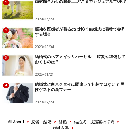
両家顔合わせの服装……どこまでカジュアルでOK？
1
結婚式のネクタイ、男性ゲストにおすすめ
の結び方とは？
2024/04/28
ネクタイは色だけでなく、その結び方も大切。上半身の
振袖を既婚者が着るのはNG？結婚式に着物で参列
2
バランスを決める大事な要素になります。
する場合
2023/03/04
まず、ラペル（下襟）の幅とネクタイの一番広いところ
の幅が同じぐらいにしましょう。またネクタイの結び目
結婚式のヘアメイクリハーサル……時期や準備して
3
おくものは？
（ノット）はラペルの幅に比例させること。ラペルの幅
が広ければ、ネクタイの結び目も大きめに、細いラペル
2025/01/21
であれば結び目も小さめにするとバランスが良くなりま
結婚式に白ネクタイは間違い？礼装ではない？ 男
4
す。
性ゲストの新マナー
2023/09/24
【メンズファッションの関連記事】
結婚式用のネクタイの結び方「ウィンザーノット」
人には聞けないネクタイの結び方！11パターンを写真で
>
>
>
>
All About
恋愛・結婚
結婚
結婚式・披露宴の準備
>
徹底解説
婚礼衣装