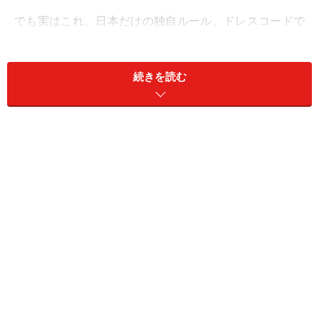
でも実はこれ、日本だけの独自ルール。ドレスコードで
は礼装にならない上に、
ブラックスーツに白ネクタイの
コーディネートは欧米諸国の人々からすると、マフィア
続きを読む
の典型的なスタイル！
そんなこともあり20～30代の男性や、おしゃれな男性の
間ではブラックスーツに白ネクタイの装いが減ってきて
います。
それでも世代によっては、まだまだブラックスーツに白
ネクタイは礼装の定番。ただしこれからの結婚式の装い
をアップデートするなら、ぜひ
「ネクタイは白」からの
脱却
を！