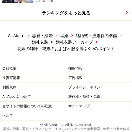
2013/02/01
るスカートも避けた方が良いでしょう。はじめて行く会
ランキングをもっと見る
場で雰囲気が分からなければ、会場のホームページを見
たり、会場に直接問い合わせてみましょう。
>
>
>
>
All About
恋愛・結婚
結婚
結婚式・披露宴の準備
>
>
婚礼衣装
婚礼衣装アーカイブ
披露宴の服装は「時間帯」で決まる
花嫁の姉妹・親族のおよばれ服を選ぶ3つのポイント
会社概要
採用情報
披露パーティの時間は、服装を決める上で重要な要素です
投資家情報
広告掲載
写真提供：Goshi Photo
利用規約
プライバシーポリシー
ドレスコードでは17時～18時を境に、昼と夜の礼装が異
All Aboutについて
著作権・商標・免責
なります。披露宴のお開き時間が18時を過ぎるようであ
当サイトの情報についての注意
サイトマップ
れば、夜のドレスコードに。たとえば披露宴スタートが
ヘルプ
16時なら、平均的な披露宴時間が2時間半～3時間なの
で、お開きは18時半～となります。だからドレスコード
© All About, Inc. All rights reserved.
掲載の記事・写真・イラストなど、すべてのコンテンツの無断複写・転載・公衆送信等