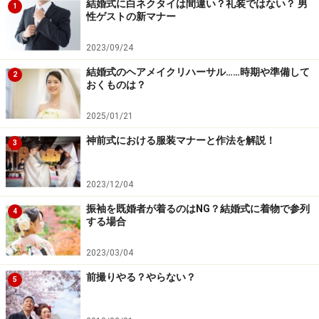
結婚式に白ネクタイは間違い？礼装ではない？ 男
1
結婚式の服装は、挙式や披露宴のスタイルを考慮して決めま
性ゲストの新マナー
しょう 写真提供：Goshi Photo
2023/09/24
結婚式をおこなう会場は、服装を決める上で大切なポイ
結婚式のヘアメイクリハーサル……時期や準備して
ント。ホテルとゲストハウスやレストランとの比較であ
2
おくものは？
れば、ホテルの方がどちらかと言えばよりフォーマルさ
を求めます。
2025/01/21
神前式における服装マナーと作法を解説！
3
もちろんカジュアルなホテル、格式の高いレストランも
あるので一概には言えませんが、おおよそ
「ホテル＞ゲ
2023/12/04
ストハウス＞レストラン」とフォーマル度が上がる
と思
振袖を既婚者が着るのはNG？結婚式に着物で参列
4
って下さい。
する場合
2023/03/04
また靴を脱ぐ必要がある会場か否かもチェック。カジュ
アルな結婚パーティなら、素足にパンプスが許されて
前撮りやる？やらない？
5
も、料亭などでの披露宴であればストッキングの着用は
マスト。もし正座でお食事を頂くようであれば、短すぎ