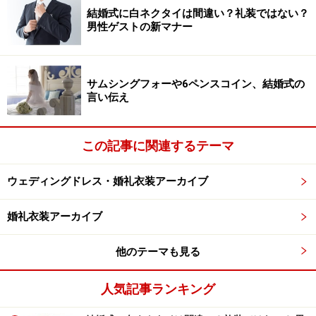
あるということ。地域によっては親族であれば着物で出
結婚式に白ネクタイは間違い？礼装ではない？
男性ゲストの新マナー
席することが当然であったり、都市部では問題なかった
肌の露出に眉をひそめられたり…といった可能性がある
ことも念頭におきましょう。
サムシングフォーや6ペンスコイン、結婚式の
言い伝え
地方での結婚式の服装は、ワンピースやドレスでもあま
り肌を露出し過ぎない方が無難です。結婚式のスタイル
この記事に関連するテーマ
によっては、つま先のでるオープントゥやミュール、サ
ンダルを履くことも珍しくなくなりましたが、花婿花嫁
ウェディングドレス・婚礼衣装アーカイブ
の姉妹、親族であれば避けたほうが良いでしょう。それ
はブーツも然り。ストッキングも忘れずに。
婚礼衣装アーカイブ
他のテーマも見る
結婚式の服装は「会場」で決まる
人気記事ランキング