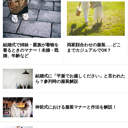
結婚式の服装は地域によって違う!?
ゲストの装いはお祝いのひとつです 写真提供：Goshi
Photo
結婚式で姉妹・親族が着物を
両家顔合わせの服装……どこ
着るときのマナー！未婚・既
までカジュアルでOK？
結婚式にまつわる儀式や習慣も時代とともに変化してい
婚、年齢など
ますが、地方ではその慣習や儀式が守られていることも
多く、地方と都市部によって大きな差があります。たと
えば結婚の約束を取り交わす「結納」は、東北・九州で
結婚式に「平服でお越しください」と言われた
ら？参列時の服装解説
は約30～40％のカップルが行っていますが、首都圏では
約10％です（ゼクシィ 結婚トレンド調査2015 調
べ）。
神前式における服装マナーと作法を解説！
つまり結婚式には地域差があるため、列席するにしても
「どこで結婚式があるか」によって服装を考える必要が