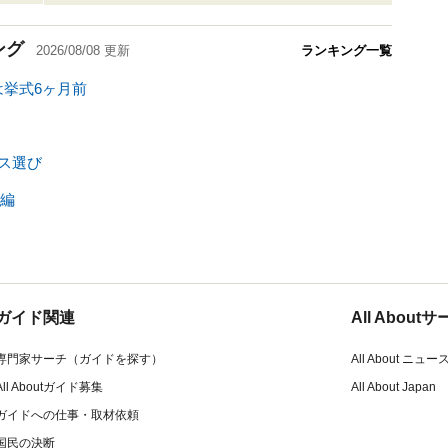
ング
2026/08/08
更新
ランキング一覧
は挙式6ヶ月前
レス選び
編
ガイド関連
All Abou
専門家サーチ（ガイドを探す）
All About ニュー
All Aboutガイド募集
All About Japan
ガイドへの仕事・取材依頼
国民の決断