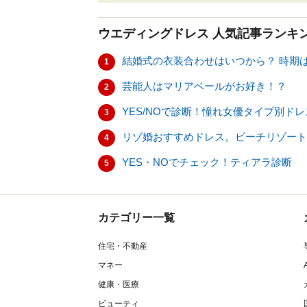
ウエディングドレス
人気記事ランキ
結婚式の衣装合わせはいつから？ 時期
1
芸能人はマリアベールがお好き！？
2
YES/NOで診断！憧れ女優タイプ別ド
3
リゾ婚おすすめドレス。ビーチリゾート
4
YES・NOでチェック！ティアラ診断
5
カテゴリー一覧
住宅・不動産
マネー
健康・医療
ビューティ