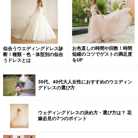
結婚式のアイテムは、その多くが「ゲストのために」と決め
ていくもの。唯一、自分の好みで決められるのがドレスで
す。だからフィッテングを楽しんで！ 写真提供：TAGAYA
結婚式の日取り＆会場が決まれば、ウェディングドレス
選びはすぐにでもスタートできます。多くの花嫁は、
挙
お色直しの時間や回数！時間
似合うウエディングドレス診
式・披露宴のおよそ6ヶ月前
からドレス選びをはじめま
短縮のコツでゲストの満足度
断！種類・色・体型別の似合
をUP
うドレスとは
す。
ドレス選びは、会場の提携ドレスショプ、提携外のドレ
30代、40代大人女性におすすめのウエディン
スショップ、ブライダルフェアの試着会などでおこなえ
グドレスの選び方
ます。
提携ドレスショプの場合は、会場から紹介してもらえま
ウェディングドレスの決め方・選び方は？ 花
嫁必見の7つのポイント
すが、提携外のドレスショップなら自分で予約を入れま
す。ブライダルフェアの試着会なら、会場の提携ドレス