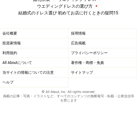
が長くなったり、本番の挙式やブライダルフェアなどへ
>
ウエディングドレスの選び方
の貸し出しで着たいドレスがない場合も。予約しておく
結婚式のドレス選び 初めてお店に行くときの疑問15
方が安心です。特に人気ドレスショップの場合は、土日
などは予約が埋まっていることも多いので早めに予約
会社概要
採用情報
を！
投資家情報
広告掲載
予約方法は、提携ドレスショップの場合、結婚式場のプ
利用規約
プライバシーポリシー
ランナーが初回予約を入れてくれることがほとんど。会
All Aboutについて
著作権・商標・免責
場側に提携ドレスショップが無ければ、自分の好みだけ
当サイトの情報についての注意
サイトマップ
でドレスショップを自由に決められます。インターネッ
ヘルプ
トや結婚情報誌で気になるドレスショップをチェックし
© All About, Inc. All rights reserved.
て予約を入れましょう！
掲載の記事・写真・イラストなど、すべてのコンテンツの無断複写・転載・公衆送信等
を禁じます
ドレスショップの予約方法は、電話、メール、HPの予約
フォームなどのネット予約とさまざま。予約では、「両
家名」「挙式日」「挙式会場・披露宴会場」、ショップ