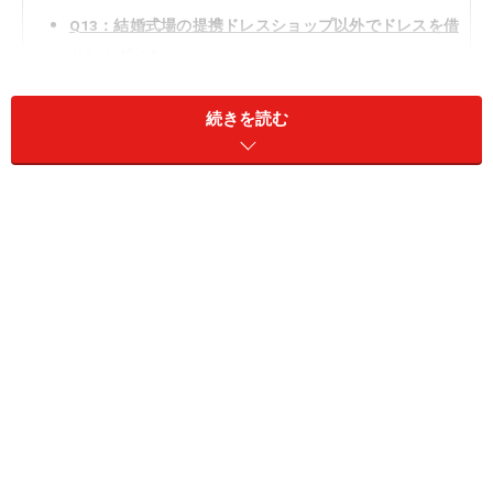
Q13：結婚式場の提携ドレスショップ以外でドレスを借
りたらダメ？
Q14：試着前の背中の毛やぶつぶつの処理は？
続きを読む
Q15：試着日に生理が被ってしまったら？
Q1：ドレス試着はいつから、どこではじめ
る？