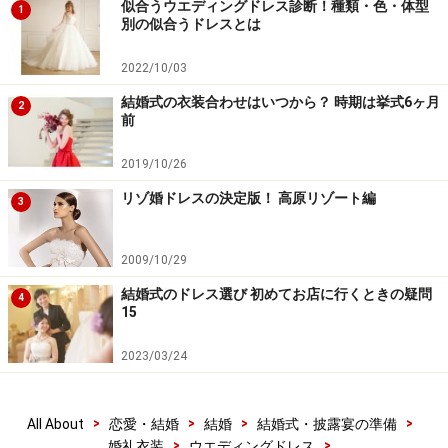
くなっている可能性も！
ドレスにこだわりたい花嫁は、
似合うウエディングドレス診断！種類・色・体型
1
別の似合うドレスとは
会場が決まったらすぐにでも試着をスタートさせるのが
鉄則です。また結婚式の大人気シーズン、春・秋に結婚
2022/10/03
式を迎える花嫁も、挙式数そのものが多い時期なのでド
結婚式の衣装合わせはいつから？ 時期は挙式6ヶ月
2
レス選びは早くはじめましょう。
前
2019/10/26
Q2：ドレスショップの予約は必要？
リゾ婚ドレスの決定版！ 高原リゾート編
3
2009/10/29
どんなに忙しくても2店舗ぐらいはチェックしましょう。ド
結婚式のドレス選び 初めてお店に行くときの疑問
4
レスのラインナップだけでなく、対応も比較ができておすす
15
め 写真提供：TAGAYA
2023/03/24
多くのドレスショップは
完全予約制
。もちろん予約不要
のところもありますが、他の花嫁様の試着中で待ち時間
>
>
>
>
All About
恋愛・結婚
結婚
結婚式・披露宴の準備
>
>
婚礼衣装
ウエディングドレス