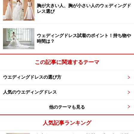
ショップが一気にチェックできるので便利です。
胸が大きい人、胸が小さい人のウェディングド
レス選び
レンタルドレスの場合、試着で気に入ったドレスが見つ
かれば、そのドレスをひとまず予約、ドレスショプと契
約します。その後の試着でもっとステキなドレスが見つ
ウェディングドレス試着のポイント！持ち物や
時間は？
かれば、予約しているドレスを変更することは可能で
す。
この記事に関連するテーマ
ただ結婚式場の予約と違って、ドレスの場合はサイズ直
しやクリーニング等のメンテナンスがあるので「挙式
ウエディングドレスの選び方
日」と「その前後」の日程を押さえることになります。
人気のウエディングドレス
たとえば土曜日の挙式だと、少なくとも前後の金曜日＆
日曜日に空きの空きがあるドレスしか借りることができ
他のテーマも見る
ません。
人気記事ランキング
だから
人気のドレスは挙式会場以上に、空き日程が少な