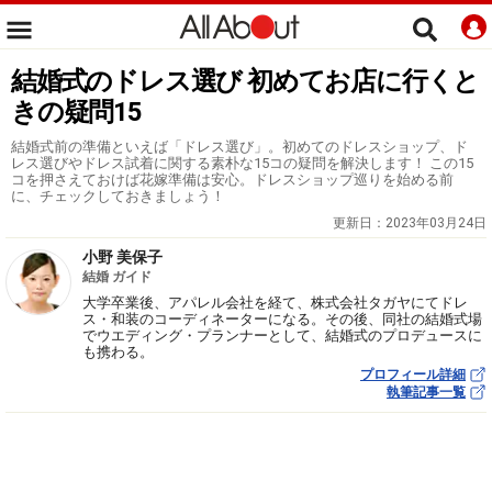
結婚式のドレス選び 初めてお店に行くと
きの疑問15
結婚式前の準備といえば「ドレス選び」。初めてのドレスショップ、ド
レス選びやドレス試着に関する素朴な15コの疑問を解決します！ この15
コを押さえておけば花嫁準備は安心。ドレスショップ巡りを始める前
に、チェックしておきましょう！
更新日：
2023年03月24日
小野 美保子
結婚 ガイド
大学卒業後、アパレル会社を経て、株式会社タガヤにてドレ
ス・和装のコーディネーターになる。その後、同社の結婚式場
でウエディング・プランナーとして、結婚式のプロデュースに
も携わる。
プロフィール詳細
執筆記事一覧