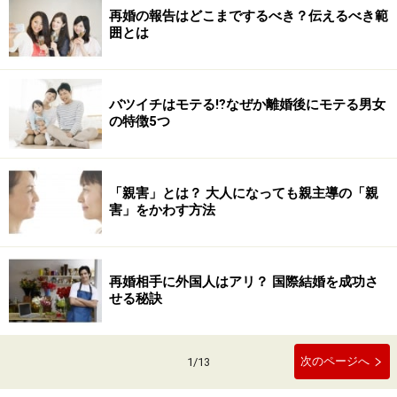
再婚の報告はどこまでするべき？伝えるべき範
囲とは
バツイチはモテる⁉︎なぜか離婚後にモテる男女
の特徴5つ
「親害」とは？ 大人になっても親主導の「親
害」をかわす方法
再婚相手に外国人はアリ？ 国際結婚を成功さ
せる秘訣
次のページへ
1
/
13