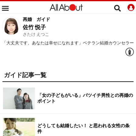
再婚
ガイド
佐竹 悦子
さたけ えつこ
「大丈夫です、あなたは幸せになれます」ベテラン結婚カウンセラー
ガイド記事一覧
「女の子どもがいる」バツイチ男性との再婚の
ポイント
どうしても結婚したい！ と思われる女性の条
件