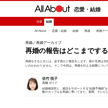
恋愛・結婚
恋愛
結婚
All About
恋愛・結婚
結婚
再婚
再婚アー
再婚
／再婚アーカイブ
再婚の報告はどこまです
再婚をするときには、必ず誰かに報告をします。親や兄弟は当
いのかわかりません。そこで今回は、再婚を伝える範囲につい
佐竹 悦子
再婚 ガイド
結婚相談所と、婚活をサポートする“結婚予備校”を
数のカップルを再婚に導いてきた。新聞、テレビ
とも。