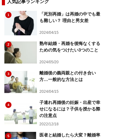
人気記事ランキング
「死別再婚」は再婚の中でも最
1
も難しい？ 理由と男女差
2024/04/15
熟年結婚・再婚を後悔なくする
2
ための気をつけたい3つのこと
2024/05/20
離婚後の義両親との付き合い
3
方…一般的な方法とは
2024/04/15
子連れ再婚後の妊娠・出産で幸
4
せになるには？子供を授かる際
の注意点
2022/12/18
医者と結婚したら大変？離婚率
5