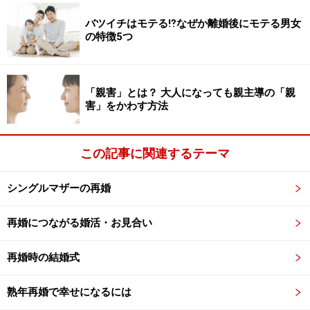
ます。
バツイチはモテる⁉︎なぜか離婚後にモテる男女
の特徴5つ
バツイチがモテる理由3. 落ち着きがあり肝
が据わっている
「親害」とは？ 大人になっても親主導の「親
害」をかわす方法
離婚という修羅場をくぐったことで、多少のことでは動
揺しなくなります。肝が据わったというか、女性として
この記事に関連するテーマ
の強さ、男性としてのたくましさが強くなるので、物事
に動じなくなるのです。バツイチの場合は、初婚の人よ
シングルマザーの再婚
りも年齢が高くなるので、恋愛や結婚以外での経験値か
ら落ち着きが出てくるということもあるでしょう。
再婚につながる婚活・お見合い
再婚時の結婚式
熟年再婚で幸せになるには