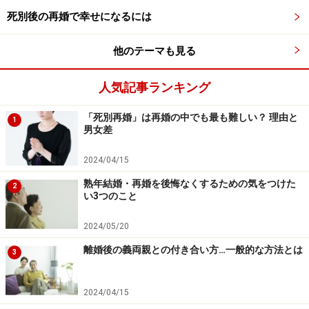
死別後の再婚で幸せになるには
他のテーマも見る
人気記事ランキング
「死別再婚」は再婚の中でも最も難しい？ 理由と
1
男女差
バツイチがモテる理由4. 異性の扱いが上手
い
2024/04/15
熟年結婚・再婚を後悔なくするための気をつけた
2
い3つのこと
2024/05/20
離婚を経験した男性は、女性の気持ちをくみとって、上手に
離婚後の義両親との付き合い方…一般的な方法とは
つきあっていく
3
男女ともに、ひとりの異性と一生添い遂げようとした経
2024/04/15
験があることで人間的に成長します。さらに、離婚を経