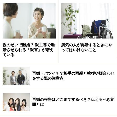
追いつめられることもありますし、毎日のように涙して
いたかもしれません。もう恋愛や結婚は無理だと考えて
いたころもあったでしょう。そんな辛い経験をして、今
は立ち直り、一歩踏み出したのが「バツイチでモテてい
る」彼や彼女です。つらい経験を乗り越え、心がタフに
なっているのがバツイチなのです。
親のせいで離婚？ 親主導で離
病気の人が再婚するときにや
婚させられる「親害」が増え
ってはいけないこと
ている
バツイチがモテる理由2. 結婚生活を反省
し、前向きに改善している
再婚・バツイチで相手の両親と挨拶や顔合わせ
離婚をする理由は様々ですが、結婚生活に終止符を打っ
をする際の注意点
たということには変わりありません。そのため、それま
での生活を振り返り、自分なりに自己分析や反省をして
いるはずです。次の結婚ではこうしようという分析が活
再婚の報告はどこまでするべき？伝えるべき範
囲とは
かされてくるので、気遣いや優しさなど、結婚生活に欠
かすことのできない部分がしっかり補われていると思い