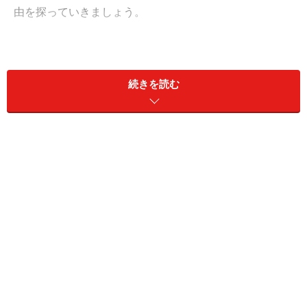
由を探っていきましょう。
＜目次＞
続きを読む
バツイチがモテる理由1. つらい経験をして、精神的にた
くましい
バツイチがモテる理由2. 結婚生活を反省し、前向きに改
善している
バツイチがモテる理由3. 落ち着きがあり肝が据わってい
る