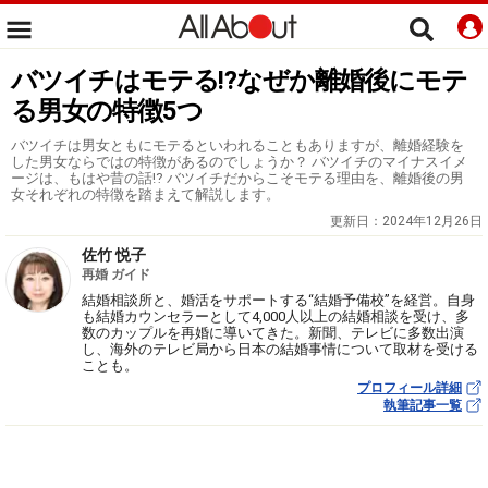
バツイチはモテる⁉︎なぜか離婚後にモテ
る男女の特徴5つ
バツイチは男女ともにモテるといわれることもありますが、離婚経験を
した男女ならではの特徴があるのでしょうか？ バツイチのマイナスイメ
ージは、もはや昔の話⁉︎ バツイチだからこそモテる理由を、離婚後の男
女それぞれの特徴を踏まえて解説します。
更新日：
2024年12月26日
佐竹 悦子
再婚 ガイド
結婚相談所と、婚活をサポートする“結婚予備校”を経営。自身
も結婚カウンセラーとして4,000人以上の結婚相談を受け、多
数のカップルを再婚に導いてきた。新聞、テレビに多数出演
し、海外のテレビ局から日本の結婚事情について取材を受ける
ことも。
プロフィール詳細
執筆記事一覧