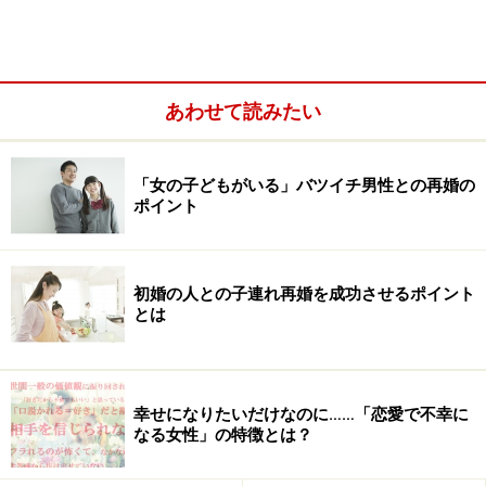
あわせて読みたい
バツイチがモテる理由4. 異性の扱いが上手い
「女の子どもがいる」バツイチ男性との再婚の
バツイチがモテる理由5. 結婚生活への覚悟がある
ポイント
バツイチの人を好きになったときの注意点
初婚の人との子連れ再婚を成功させるポイント
とは
バツイチがモテる理由1. つらい経験をし
て、精神的にたくましい
幸せになりたいだけなのに……「恋愛で不幸に
離婚は結婚よりも大変、まさに修羅場と言われますが、
なる女性」の特徴とは？
そのくらい辛い経験といってもいいでしょう。精神的に