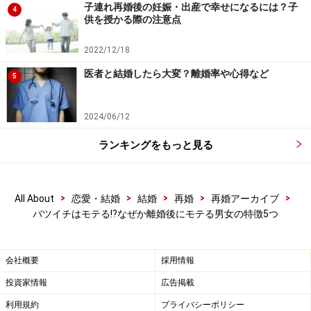
子連れ再婚後の妊娠・出産で幸せになるには？子
4
験すれば、お互いや家族も交えて深く話し合い、人生に
供を授かる際の注意点
おいて大きな決断をすることになります。それゆえに、
2022/12/18
バツイチの人は相手の気持ちを汲み取るのが比較的上手
になります。とくにバツイチの男性は、独身男性に比べ
医者と結婚したら大変？離婚率や心得など
5
て女性の扱いにたけている傾向があります。やはり、辛
い経験から学んだことが多いのでしょう。女性を優先し
2024/06/12
た考え方を持っている人が多くみられます。
ランキングをもっと見る
バツイチがモテる理由5. 結婚生活への覚悟
>
>
>
>
>
All About
恋愛・結婚
結婚
再婚
再婚アーカイブ
がある
バツイチはモテる⁉︎なぜか離婚後にモテる男女の特徴5つ
バツイチならばよく見かけるようになったのでとくに問
題視されないことも多いですが、「次は失敗できない」
会社概要
採用情報
という気持ちが強くなっています。バツイチの場合は、
投資家情報
広告掲載
初婚の人よりも年齢が高いことが多いのも理由の一つで
利用規約
プライバシーポリシー