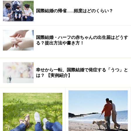
よく耳にする話は、子どもができると奥さんは“母親”だ
国際結婚の帰省……頻度はどのくらい？
けになってしまい、子どもの前でお互いを「パパ」「マ
マ」と呼び合う頃になると、ますますその役割にハマっ
ていってしまうというもの。
国際結婚・ハーフの赤ちゃんの出生届はどうす
る？提出方法や書き方！
ちょうどそんな時期にいるのが、結婚９年目のK夫さん
ご夫妻。 中国人の奥様との間にもうすぐ５歳になるお子
さんがいて、ただいま子育て真っ最中の30代のカップル
幸せから一転、国際結婚で発症する「うつ」と
は？ 【実例紹介】
です。ご自分たちが親になるときに、まず次のようなこ
とを約束したそうです。
「子どもが生まれ、これから子育てというとき、２人で
決めたことがあります。それは“夫婦が歩調を合わせ
る”ということ。片方の親が叱っている横で、もう片方の
親が許したりすると、子どもは戸惑いますからね。