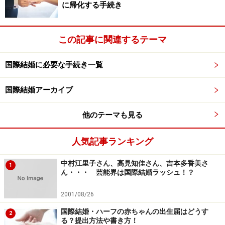
に帰化する手続き
と、教育のことに話題が移ってきました。特に“言語の教
育をどうするのか？”という問題については、そろそろ５
歳を迎えようという時期ですので、きちんと決めなけれ
この記事に関連するテーマ
ばなりません」
国際結婚に必要な手続き一覧
たしかに、これは国際結婚カップルが最も考える問題で
国際結婚アーカイブ
すよね。子どものアイデンティティをどうするか……。子
供たちが自分の意志で選択できるのはまだ先ですから、
他のテーマも見る
親としてそれまでのことをまず考えておいてあげなけれ
ばなりません。
人気記事ランキング
中村江里子さん、高見知佳さん、吉本多香美さ
「日本人として育てるか、中国人として育てるか、子ど
1
ん・・・ 芸能界は国際結婚ラッシュ！？
もにとっては人生に大きく関わる問題です。親としては
責任重大です。こういうことに悩むこと自体が国際結婚
2001/08/26
の宿命かなと思ったりもします。日本人同士の結婚な
国際結婚・ハーフの赤ちゃんの出生届はどうす
2
ら、選択肢は１つですからね。
る？提出方法や書き方！