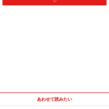
子どもへの愛情も含めての「愛」
愛情表現の質が変わってきた
会話のある日常
プレゼント、お花、写真……
セクシー・ランジェリーは必需品!?
夫婦の時間を大切にする
ラブラブの夫婦仲を保つコツは？
夫婦が歩調を合わせて子育て
あわせて読みたい
子どもの将来やアイデンティティを考えることで、夫婦には
より深い絆が…