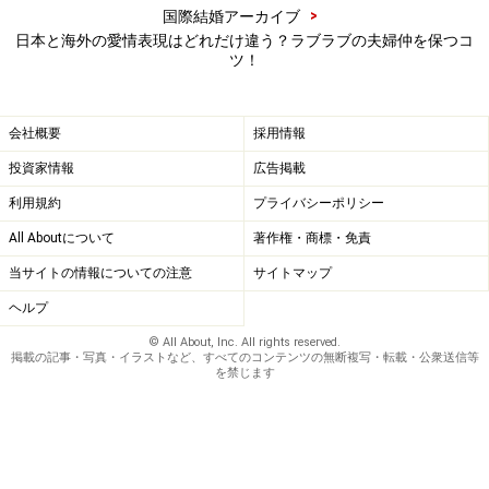
いやる気持ちを表現していました。最近では、子どもの
>
国際結婚アーカイブ
将来のことを真剣に考えるという共通の目的ができたの
日本と海外の愛情表現はどれだけ違う？ラブラブの夫婦仲を保つコ
ツ！
で、同じステージの上で同じ方向を向いて立っているよ
うな、そんな気持ちになっています。子どもがいない頃
は、ステージの上でお互いが向き合って愛情を確認して
会社概要
採用情報
いた、というんでしょうか……。
投資家情報
広告掲載
利用規約
プライバシーポリシー
こうなってくると、自然とお互いへの愛情表現は減り、
All Aboutについて
著作権・商標・免責
子どもへの意識のほうが高くなっていきますよね。た
当サイトの情報についての注意
サイトマップ
だ、それは“お互いを気にしなくなった”というのとは違
ヘルプ
うような気がします。
© All About, Inc. All rights reserved.
掲載の記事・写真・イラストなど、すべてのコンテンツの無断複写・転載・公衆送信等
この感覚は、日本人同士のご夫婦の場合も同じなんじゃ
を禁じます
ないかと思いますね。あくまでも個人の感想ですが、な
んとなく中国、韓国、日本などのアジア圏では（他の国
はあまり知りませんが）、似ているのではないかと思い