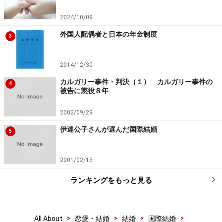
2024/10/09
今、日本で暮らすことを選択すると、子どもはこれから
外国人配偶者と日本の年金制度
先15年くらいは日本にいることになる。２人だけの問題
3
でなくなってきたこのような家族の問題については、本
当によく話し合っています」
2014/12/30
カルガリー事件・判決（１） カルガリー事件の
4
被告に懲役８年
子どもへの愛情も含めての「愛」
2002/09/29
家族が増えたことで、奥様との関係も微妙に変化してき
伊達公子さんが選んだ国際結婚
5
たそうです。
ただ、それは決して“マンネリ化”ということではない
2001/02/15
と、K夫さんはおっしゃいます。
ランキングをもっと見る
「以前は、誕生日だったりバレンタイン・デーだった
り、そういう時にプレゼントをすることで、お互いを思
>
>
>
>
All About
恋愛・結婚
結婚
国際結婚