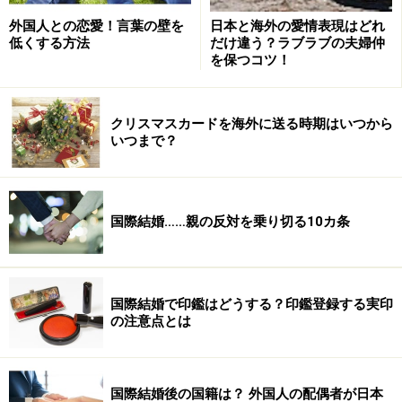
外国人との恋愛！言葉の壁を
日本と海外の愛情表現はどれ
ただ、あまり追い詰めないようにしないといけないの
低くする方法
だけ違う？ラブラブの夫婦仲
で、逃げ込める場所があるよう、１人はあえて少しだけ
を保つコツ！
優しく接するようにしようと決めてあります。これっ
て、国際結婚だからとかそういうことは関係なくて、親
クリスマスカードを海外に送る時期はいつから
として国際標準的なんじゃないかと思います。妻も普通
いつまで？
に受け入れてくれました」
国際結婚……親の反対を乗り切る10カ条
子どものアイデンティティがいちばんの話
題
お子さんが生まれてから、ご夫婦の間で何か変化はあり
国際結婚で印鑑はどうする？印鑑登録する実印
ましたか？
の注意点とは
「結婚当初は、中国と日本の文化や生活習慣の違いなど
国際結婚後の国籍は？ 外国人の配偶者が日本
に関する話題が多くありましたが、最近は子どものこ