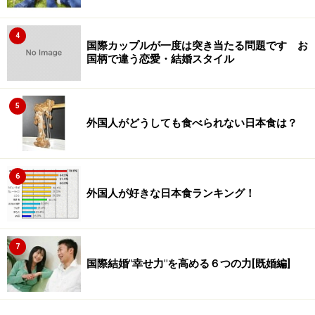
4
国際カップルが一度は突き当たる問題です お
国柄で違う恋愛・結婚スタイル
5
外国人がどうしても食べられない日本食は？
6
外国人が好きな日本食ランキング！
7
国際結婚"幸せ力"を高める６つの力[既婚編]