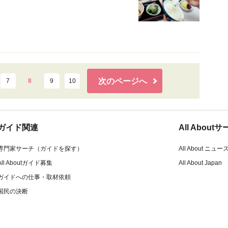
次のページへ
7
8
9
10
ガイド関連
All Abou
専門家サーチ（ガイドを探す）
All About ニュー
All Aboutガイド募集
All About Japan
ガイドへの仕事・取材依頼
国民の決断