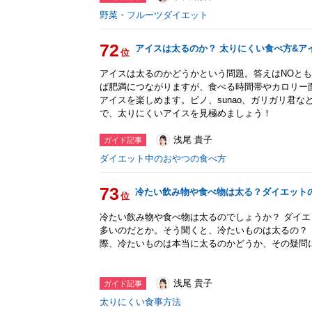
野菜・フルーツダイエット
72
アイスは太るのか？ 太りにくい食べ方&ア
位
アイスは太るのかどうかという問題。答えはNOと
ば肥満につながりますが、食べる時間帯やカロリー
アイスを楽しめます。ピノ、sunao、ガリガリ君
で、太りにくいアイスを見極めましょう！
浅尾 貴子
ガイド記事
ダイエット中のおやつの食べ方
73
冷たい飲み物や食べ物は太る？ダイエット
位
冷たい飲み物や食べ物は太るのでしょうか？ ダイ
多いのだとか。そう聞くと、冷たいものは太るの？
際、冷たいものは本当に太るのかどうか、その疑問
浅尾 貴子
ガイド記事
太りにくい食事方法