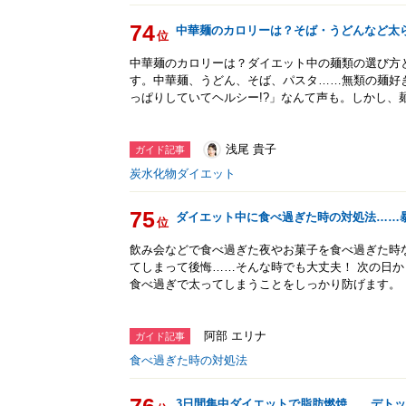
74
中華麺のカロリーは？そば・うどんなど太
位
中華麺のカロリーは？ダイエット中の麺類の選び方
す。中華麺、うどん、そば、パスタ……無類の麺好
っぱりしていてヘルシー!?」なんて声も。しかし、
浅尾 貴子
ガイド記事
炭水化物ダイエット
75
ダイエット中に食べ過ぎた時の対処法……
位
飲み会などで食べ過ぎた夜やお菓子を食べ過ぎた時
てしまって後悔……そんな時でも大丈夫！ 次の日
食べ過ぎで太ってしまうことをしっかり防げます。
阿部 エリナ
ガイド記事
食べ過ぎた時の対処法
3日間集中ダイエットで脂肪燃焼……デト