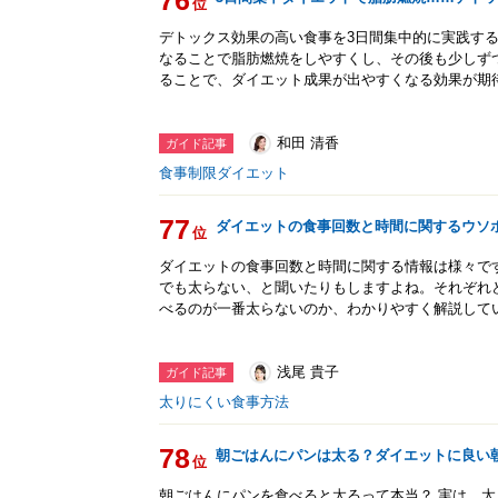
76
位
デトックス効果の高い食事を3日間集中的に実践す
なることで脂肪燃焼をしやすくし、その後も少しず
ることで、ダイエット成果が出やすくなる効果が期
和田 清香
ガイド記事
食事制限ダイエット
77
ダイエットの食事回数と時間に関するウソ
位
ダイエットの食事回数と時間に関する情報は様々です
でも太らない、と聞いたりもしますよね。それぞれ
べるのが一番太らないのか、わかりやすく解説して
浅尾 貴子
ガイド記事
太りにくい食事方法
78
朝ごはんにパンは太る？ダイエットに良い
位
朝ごはんにパンを食べると太るって本当？ 実は、