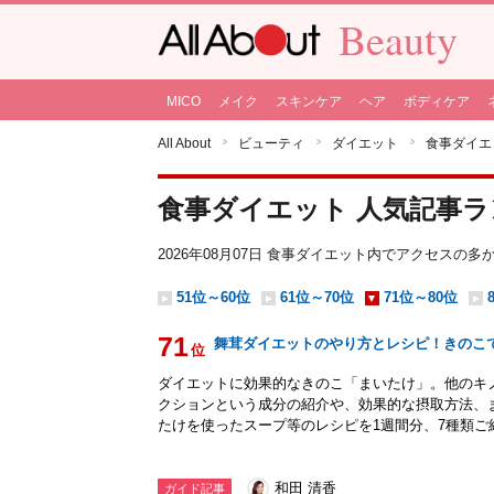
Beauty
MICO
メイク
スキンケア
ヘア
ボディケア
All About
ビューティ
ダイエット
食事ダイエ
食事ダイエット 人気記事
2026年08月07日 食事ダイエット内でアクセスの
51位～60位
61位～70位
71位～80位
71
舞茸ダイエットのやり方とレシピ！きのこ
位
ダイエットに効果的なきのこ「まいたけ」。他のキ
クションという成分の紹介や、効果的な摂取方法、
たけを使ったスープ等のレシピを1週間分、7種類ご
和田 清香
ガイド記事