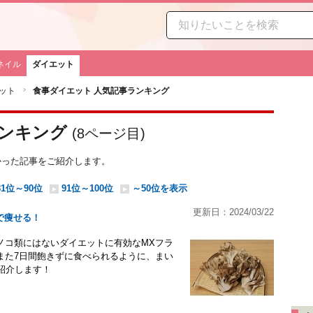
ネイル
ダイエット
ット
食事ダイエット 人気記事ランキング
ランキング
(
8
ページ目)
多かった記事をご紹介します。
81位～90位
91位～100位
～50位を表示
更新日：2024/03/22
で痩せる！
ノコ類にはないダイエットに有効なMXフラ
また7日間飽きずに食べられるように、まい
紹介します！