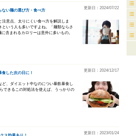
更新日：2024/07/22
らない麺の選び方・食べ方
と注意点、太りにくい食べ方を解説しま
きという人も多いですよね。「麺類ならさ
麺に含まれるカロリーは意外に多いもの。
更新日：2024/12/17
暴食した次の日に！
など、ダイエット中なのについ暴飲暴食し
からできるこの対処法を使えば、うっかりの
更新日：2023/01/24
ックス効果あり！