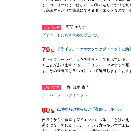
す。カロリーだけではないこの違いをしっかりと覚
し意識するだけで簡単にできるダイエットなので、
阿部 エリナ
ガイド記事
ダイエットにおすすめの朝ごはん
79
ドライフルーツやナッツはダイエットに効
位
ドライフルーツやナッツを間食として食べていると
くことがありますよね。ドライフルーツやナッツ類
す。その栄養価と食べ方について解説します！おす
浅尾 貴子
ガイド記事
スーパーフードダイエット
80
21時からの太らない「夜めし」ルール
位
夜遅くからの食事はダイエットに大敵！！とはいえ
遅くになってしまう……」という方も多いですよね
方法の「夜めしルール」をご紹介いたします。