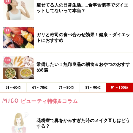
98
痩せてる人の日常生活……食事習慣等でダイエ
ットしてないって本当？
99
ガリと寿司の食べ合わせ効果！健康・ダイエッ
トにおすすめ
100
常備したい！無印良品の朝食＆おやつのおすす
め8選
51～60位
61～70位
71～80位
81～90位
91～100位
ビューティ特集&コラム
花粉症で鼻をかみすぎた時のメイク直しはどう
する？