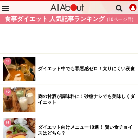
食事ダイエット 人気記事ランキング
(
10
ページ目)
91
ダイエット中でも罪悪感ゼロ！太りにくい夜食
92
麹の甘酒が調味料に！砂糖ナシでも美味しくダ
イエット
93
ダイエット向けメニュー10選！ 賢い食チョイ
スはどちら？