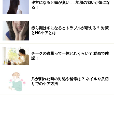
夕方になると頭が臭い……地肌の匂いが気にな
る！
赤ら顔は冬になるとトラブルが増える？ 対策
とNGケアとは
チークの適量って一体どれくらい？ 動画で確
認！
爪が割れた時の対処や補修は？ ネイルや爪切
りでのケア方法