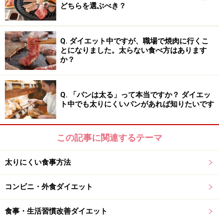
ご飯の量が200グラム以上あることも多いので注意しま
どちらを選ぶべき？
しょう。おにぎりを選ぶ際は、鮭や肉などのタンパク質
がとれるものや、昆布やわかめ、ひじき系の混ぜご飯の
Q. ダイエット中ですが、職場で焼肉に行くこ
おにぎりを選ぶことで、食物繊維やミネラルを補うこと
とになりました。太らない食べ方はあります
ができます。
か？
パンを選ぶ際は、クリームパンやチョコレートのパンな
Q. 「パンは太る」って本当ですか？ ダイエッ
ど、食事と言うよりはおやつに近いパンは選ばないよう
ト中でも太りにくいパンがあれば知りたいです
にしましょう。これは、糖質や脂質が多いためです。一
方でおすすめしたいのがサンドイッチ。たまごやツナ、
この記事に関連するテーマ
照り焼きチキンなどが入ったものを選べばタンパク質が
取れます。レタスやトマトなど野菜のサンドイッチを選
太りにくい食事方法
べば、ビタミン、ミネラル、食物繊維などを取ることが
できます。
コンビニ・外食ダイエット
麺類を選ぶ際は、冷やし中華やちゃんぽん麺など具材の
食事・生活習慣改善ダイエット