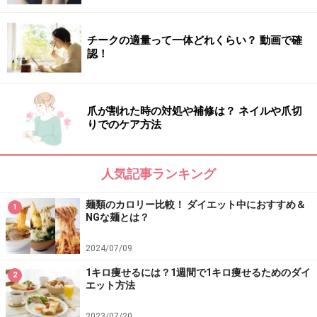
太りにくいコンビニランチ3選！ 夏の定番
チークの適量って一体どれくらい？ 動画で確
認！
麺料理も？
爪が割れた時の対処や補修は？ ネイルや爪切
冷やし中華は主食・主菜・副菜が1つで取れる
りでのケア方法
1. おにぎり＋サラダ＋カップみそ汁
主食、主菜、副菜がとれるので、栄養バランスが整いま
人気記事ランキング
す。おにぎりの具材は鮭や肉、納豆などを選び、サラダ
麺類のカロリー比較！ ダイエット中におすすめ＆
1
は豚しゃぶや蒸し鶏などがトッピングされたものを選ぶ
NGな麺とは？
とタンパク質が摂取できます。
2024/07/09
2. サンドイッチ＋サラダ＋カップスープ
1キロ痩せるには？1週間で1キロ痩せるためのダイ
2
エット方法
前述の1の組み合わせと同様、栄養バランスが整いま
す。サンドイッチは卵や照り焼きチキン、ツナなどタン
2023/07/20