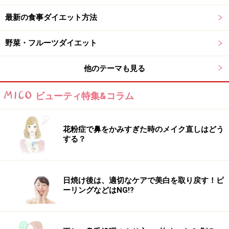
トッピングが多いものを。カップ麺やうどん、蕎麦など
最新の食事ダイエット方法
を選ぶ際は、豚しゃぶサラダや蒸し鶏のサラダなど、タ
ンパク質とビタミン、ミネラルが補えるサイドメニュー
野菜・フルーツダイエット
を1品追加すると良いでしょう。
他のテーマも見る
太りやすいコンビニランチ3選
ビューティ特集&コラム
花粉症で鼻をかみすぎた時のメイク直しはどう
唐揚げ弁当は脂質の取りすぎにもつながります
する？
1. カップ麺＋おにぎり
炭水化物の重ね食べとなり糖質のとり過ぎにつながりま
日焼け後は、適切なケアで美白を取り戻す！ピ
す。カップ麺を選ぶ際は、カロリーをチェックして
ーリングなどはNG!?
300kcal以下のものを選び、サラダやサラダチキンなど主
菜、副菜の商品を組み合わせると良いでしょう。