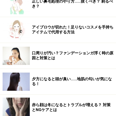
正しい鼻毛処理のやり方……抜くべき？ 剃るべ
き？
2. 唐揚げ弁当
コンビニ弁当のご飯の量は200g以上あるものが多いので
注意が必要です。また唐揚げやフライものの弁当は、脂
アイブロウが切れた！足りないコスメを手持ち
質のとり過ぎにもつながります。お弁当を選ぶ際は、ご
アイテムで代用する方法
飯の量が少ないミニサイズのもので、三色弁当のような
鮭、卵、ひき肉などのタンパク質がとれるものにし、副
菜としてお浸しやカップみそ汁を追加することで、ビタ
口周りが汚い？ファンデーションガ浮く時の原
因と対策とは
ミン、ミネラルが摂取できます。
3. 大盛パスタ
夕方になると頭が臭い……地肌の匂いが気にな
1つのメニューで満足しそうなデカ盛りのメニューは炭
る！
水化物のとり過ぎに。具材も少ないため、他の栄養素も
不足してしまいます。また、炒めたパスタはバターやオ
リーブオイルなどの油脂がたっぷり使われているため、
赤ら顔は冬になるとトラブルが増える？ 対策
選ぶ際はスープ系かサラダ系のパスタを選びましょう。
とNGケアとは