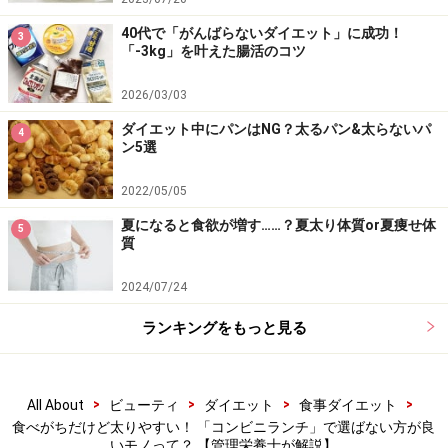
パク質がとれるものを選びましょう。スープはワカメや
40代で「がんばらないダイエット」に成功！
3
もずくなど海藻類がとれるものを選ぶとミネラルを補う
「-3kg」を叶えた腸活のコツ
ことができます。
2026/03/03
3. 冷やし中華
ダイエット中にパンはNG？太るパン&太らないパ
4
ン5選
主食の麺とハムや卵、チャーシューなどの主菜、きゅう
りやトマト、きくらげなどの副菜が1つでとれるメニュ
2022/05/05
ーです。油で調理されていないので脂質も抑えることが
夏になると食欲が増す……？夏太り体質or夏痩せ体
5
できます。夏場しか登場しないので、それ以外の季節で
質
はちゃんぽん麺やサラダパスタなど肉や野菜などの具材
2024/07/24
がたくさん摂れる麺類を選ぶと良いでしょう。
ランキングをもっと見る
コンビニランチは選び方次第で、健康に役立たせること
も可能です。ポイントを抑えて日々の食習慣に役立てて
>
>
>
>
All About
ビューティ
ダイエット
食事ダイエット
いきましょう。
食べがちだけど太りやすい！ 「コンビニランチ」で選ばない方が良
いモノって？ 【管理栄養士が解説】