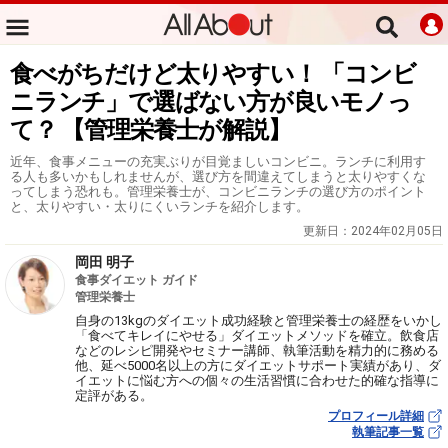
食べがちだけど太りやすい！ 「コンビ
ニランチ」で選ばない方が良いモノっ
て？ 【管理栄養士が解説】
近年、食事メニューの充実ぶりが目覚ましいコンビニ。ランチに利用す
る人も多いかもしれませんが、選び方を間違えてしまうと太りやすくな
ってしまう恐れも。管理栄養士が、コンビニランチの選び方のポイント
と、太りやすい・太りにくいランチを紹介します。
更新日：
2024年02月05日
岡田 明子
食事ダイエット ガイド
管理栄養士
自身の13kgのダイエット成功経験と管理栄養士の経歴をいかし
「食べてキレイにやせる」ダイエットメソッドを確立。飲食店
などのレシピ開発やセミナー講師、執筆活動を精力的に務める
他、延べ5000名以上の方にダイエットサポート実績があり、ダ
イエットに悩む方への個々の生活習慣に合わせた的確な指導に
定評がある。
プロフィール詳細
執筆記事一覧