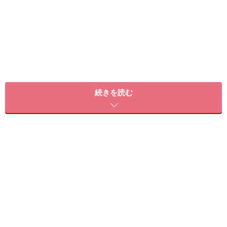
続きを読む
選ぶときは「主食」「主菜」「副菜」を組
み合わせて！
コンビニランチは、主食、主菜、副菜を組み合わせて選
ぶ事がポイントです。
主食はご飯やパン、麺類などの炭水化物、主菜は肉や
魚、卵、大豆製品などのタンパク質、副菜はサラダやお