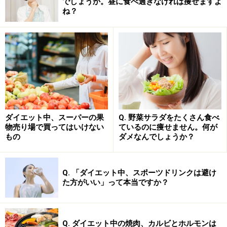
と、スムーズにメニューを組み立てることができるでし
でしょうか。昼に食べ過ぎなければ痩せますよ
ね？
ょう。
主食を選ぶときは何に気を付けるべき？
クリームパンなど、おやつに近いパンは選ばないようにしま
ダイエット中、スーパーの果
Q. 野菜サラダをたくさん食べ
しょう
物売り場で買ってはいけない
ているのに痩せません。何が
もの
ダメなんでしょうか？
では、主食はどのように選べばよいのでしょうか。ご
飯、パン、麺類それぞれの場合に分けて解説します。
Q. 「ダイエット中、スポーツドリンクは避け
た方がいい」って本当ですか？
ご飯を選ぶ場合、量の目安はご飯の量は約150～200gで
す（成人の場合）。おにぎりなら2個、レトルトご飯な
ら1パックくらい。コンビニのお弁当や丼ぶりものは、
Q. ダイエット中の焼肉、カルビとホルモンは