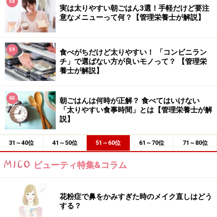
58
実は太りやすい朝ごはん3選！手軽だけど要注
意なメニューって何？【管理栄養士が解説】
59
食べがちだけど太りやすい！ 「コンビニラン
チ」で選ばない方が良いモノって？ 【管理栄
養士が解説】
60
朝ごはんは何時が正解？ 食べてはいけない
「太りやすい食事時間」とは【管理栄養士が解
説】
31～40位
41～50位
51～60位
61～70位
71～80位
ビューティ特集&コラム
花粉症で鼻をかみすぎた時のメイク直しはどう
する？