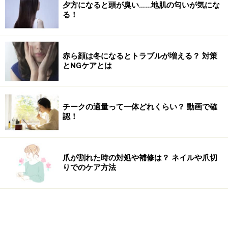
夕方になると頭が臭い……地肌の匂いが気にな
る！
赤ら顔は冬になるとトラブルが増える？ 対策
とNGケアとは
チークの適量って一体どれくらい？ 動画で確
認！
爪が割れた時の対処や補修は？ ネイルや爪切
りでのケア方法