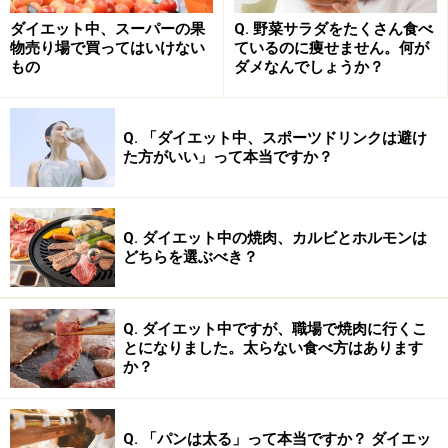
ダイエット中、スーパーの果
Q. 野菜サラダをたくさん食べ
物売り場で買ってはいけない
ているのに痩せません。何が
もの
ダメなんでしょうか？
朝ごはんのパンが太る理由1：油の量とおか
ずの中身
Q. 「ダイエット中、スポーツドリンクは避け
た方がいい」って本当ですか？
軽い食感で食べやすいパン。どうして太りやすいの？
Q. ダイエット中の焼肉、カルビとホルモンは
AとBの決定的な違い、それは「油」の量です。ご飯茶碗
どちらを選ぶべき？
1杯分で脂質は0.4gほどですが、ロールパンは2個で
4.8g。目玉焼きとウインナーを油で焼けば、その分油の
Q. ダイエット中ですが、職場で焼肉に行くこ
摂取量はさらに増えてしまいます。ロールパンに限った
とになりました。太らない食べ方はあります
ことではなく、一般的に主食がパンの場合、ウインナー
か？
やベーコンなど必然的に油っぽいおかずと組み合わせる
ことが多い上に魚よりも肉を選ぶ傾向が強く、さらにパ
Q. 「パンは太る」って本当ですか？ ダイエッ
ンにジャムやバターなどのスプレッドをつけると、それ