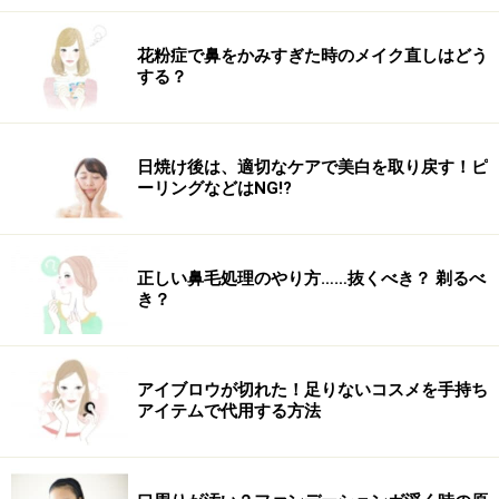
花粉症で鼻をかみすぎた時のメイク直しはどう
ご飯なら腹もちが良い！
する？
お店でよく売られている一般的なパンは小麦粉からでき
ていますが、小麦粉は小麦を粉砕したものなので、粒に
日焼け後は、適切なケアで美白を取り戻す！ピ
なっているお米に比べると、早い時間で消化できます。
ーリングなどはNG!?
消化が早いということは、それだけ空腹になりやすい、
ということ。必然的に、昼食までの間の間食が増えた
り、強い空腹により昼食でカロリーの高いものを選んだ
正しい鼻毛処理のやり方……抜くべき？ 剃るべ
り過食につながってしまいます。一方、朝食がご飯の場
き？
合は腹持ちがパンよりもぐんと良くなるため、昼食まで
強い空腹を感じません。間食の必要もない上に、昼食で
過食する心配もありません。
アイブロウが切れた！足りないコスメを手持ち
アイテムで代用する方法
朝ごはんのパンが太る理由3：朝の腸の吸収