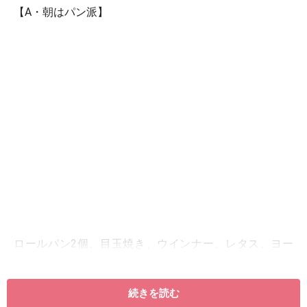
【A・朝はパン派】
ロールパン2個、目玉焼き、ウインナー、レタス、ヨー
グルト
続きを読む
【B・朝はご飯派】