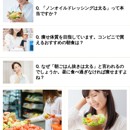
Q. 「ノンオイルドレッシングは太る」って本
当ですか？
Q. 痩せ体質を目指しています。コンビニで買
えるおすすめの朝食は？
＜目次＞
Q. なぜ「朝ごはん抜きは太る」と言われるの
でしょうか。昼に食べ過ぎなければ痩せますよ
朝ごはんのパンが太る理由1：油の量とおかずの中身
ね？
朝ごはんのパンが太る理由2：消化が早くすぐに空腹に
なるから
朝ごはんのパンが太る理由3：朝の腸の吸収の良さ
BMI25以上の人はパンを食べている、が約半数
朝のパン食で痩せるには3つのルールを守ること