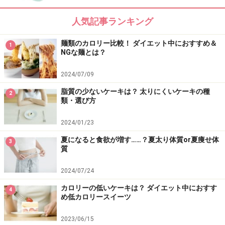
人気記事ランキング
麺類のカロリー比較！ ダイエット中におすすめ＆
1
NGな麺とは？
2024/07/09
脂質の少ないケーキは？ 太りにくいケーキの種
2
類・選び方
BMI25以上の人はパンを食べている、が約
半数
2024/01/23
以上の理由を踏まえると、ダイエットに効果があるのは
夏になると食欲が増す……？夏太り体質or夏痩せ体
3
質
ご飯食。ご飯なら、魚や煮物、納豆などヘルシーなおか
ずとの組み合わせも増え、食品に偏りが出にくくなるの
2024/07/24
で栄養バランスも整います。
カロリーの低いケーキは？ ダイエット中におすす
4
め低カロリースイーツ
実際に、日本肥満学会が定義した肥満の基準である
2023/06/15
BMI25以上の方に「基本的に朝食の主食は何を食べてい