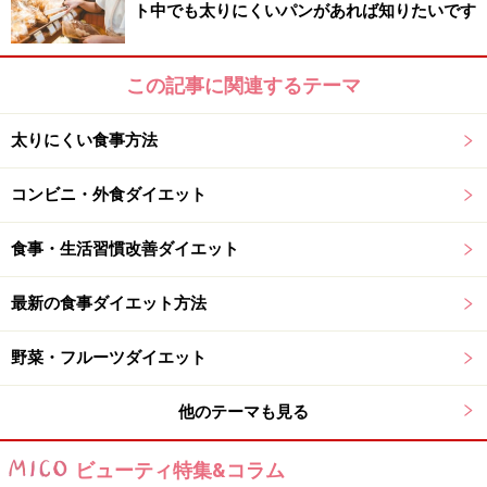
ト中でも太りにくいパンがあれば知りたいです
だけで一気に糖質・脂質の摂取量が増えてしまいます。
たまに食べる程度であれば問題ありませんが、ほぼ毎日
この記事に関連するテーマ
パンを食べているという人は要注意です。
太りにくい食事方法
また、パン食の場合食べるおかずがほぼ毎回同じ、とい
うケースに陥りやすいため、1食の栄養バランスは良く
コンビニ・外食ダイエット
ても、1週間、1カ月単位で見ると栄養バランスに偏りが
出て代謝が落ちてしまいます。代謝を活発にして痩せ体
食事・生活習慣改善ダイエット
質を作るには、あらゆる栄養素を体内に揃えることが必
須です。ということは、毎日同じものばかりを食べてい
最新の食事ダイエット方法
るのはダイエットにおいてはマイナス、と言えます。
野菜・フルーツダイエット
他のテーマも見る
朝ごはんのパンが太る理由2：消化が早くす
ぐに空腹になるから
ビューティ特集&コラム