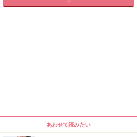
ご飯、お味噌汁、焼き魚、ほうれん草のおひたし
どちらが太る朝食でどちらが痩せる朝食だと思います
か？ そうですね、痩せる朝食はB。ですが、一見すると
どちらも品数が多くバランスが取れているので、一瞬迷
った方も多いのではないでしょうか？
確かにAの朝食は野菜もたんぱく質も乳製品も揃ってい
るので、栄養バランス的にはさほど大きな問題はありま
せん。ですがこのような朝食が日常化しているようであ
れば注意が必要です。
あわせて読みたい