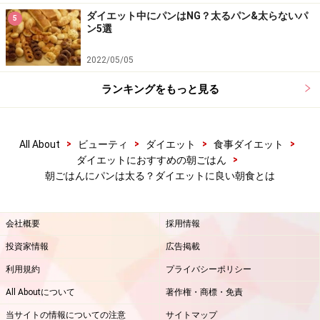
ますか？」というアンケートを取ったところ、48％がパ
ダイエット中にパンはNG？太るパン&太らないパ
5
ン5選
ンで、約半数にまで至りました。
2022/05/05
ちなみにご飯と答えた人は18％、麺類は11％でした。一
ランキングをもっと見る
方、BMI22以下の体重が標準以下の人の場合は、67％が
ご飯、と回答しました。朝のパン食が太りやすい、とい
う傾向があるという結果となりました。
>
>
>
>
All About
ビューティ
ダイエット
食事ダイエット
>
ダイエットにおすすめの朝ごはん
朝ごはんにパンは太る？ダイエットに良い朝食とは
朝のパン食で痩せるには3つのルールを守る
こと
会社概要
採用情報
ダイエットに良いのはご飯といっても、たまにはパンだ
投資家情報
広告掲載
って食べたくなりますよね。我慢するダイエットではス
利用規約
プライバシーポリシー
トレスがたまり過食につながることも多いため、適度に
All Aboutについて
著作権・商標・免責
好きな物を食べることも、ダイエット成功の秘訣です。
当サイトの情報についての注意
サイトマップ