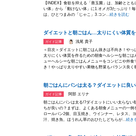
【INDEX】食欲を抑える「善玉菌」は、加齢とと
い体」から「動けない体」に1.オメガ3たっぷり！毎
は、ひとつまみの「じゃこ」3.コン...
続きを読む
ダイエットと朝ごはん…太りにくい体質を
浅尾 貴子
ガイド記事
＜目次＞ダイエットに朝ごはん抜きは不向き！やっ
太りにくい体質を作るための朝食ヘルシーな朝ごは
ューヘルシーな朝ごはんメニューをコンビニや外食
き！やっぱり太りやすい果物も野菜もバランス良く朝食
朝ごはんにパンは太る？ダイエットに良い
阿部 エリナ
ガイド記事
朝ごはんにパンは太る!?ダイエットにいい太らない
ちが良いの？まずは、よくある朝食メニューの一例
ロールパン2個、目玉焼き、ウインナー、レタス、
汁、焼き魚、ほうれん草のおひたしどちらが...
続き