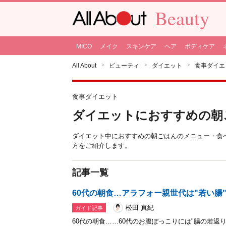
Beauty
MICO
メイク
スキンケア
ヘア
ボディケア
All About
ビューティ
ダイエット
食事ダイエ
食事ダイエット
ダイエットにおすすめの朝
ダイエット中におすすめの朝ごはんのメニュー・食
方をご紹介します。
記事一覧
60代の朝食…アラフォー親世代は"若い腸
松田 真紀
ガイド記事
60代の朝食……60代のお腹ぽっこりには"腸の若返