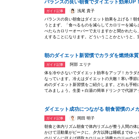
バランスの良い朝食でダイエット効果UP
浅尾 貴子
ガイド記事
バランスの良い朝食はダイエット効果を上げる！朝
うとまず、「食べるものを減らしてカロリーを減ら
べたらカロリーオーバーで太りますかと聞かれたら
えすることになります。どういうことかというと、実.
朝のダイエット新習慣でカラダを燃焼体質
阿部 エリナ
ガイド記事
体を冷やさないでダイエット効率をアップ！カラダ
なっています。冷えはダイエットの大敵！寒い季節
めのダイエット新習慣をご紹介します。どれも手軽
てみましょう。生姜＋白湯の簡単ドリンクで代謝アッ.
ダイエット成功につながる 朝食習慣のメ
岡田 明子
ガイド記事
朝食と体内リズム朝食で体内リズムが整う人間の体
かけて活動量がピークに、夕方以降は睡眠までゆっ
のリズムに従えば摂取カロリーと消費カロリーのバ