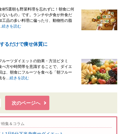
食材5選朝も野菜料理を忘れずに！朝食に何
りないもの」です。ランチや夕食が外食だ
加工品の多い料理に偏ったり、動物性の脂
.
続きを読む
するだけで痩せ体質に
フルーツダイエットの効果・方法ビタミ
食べ方や時間帯を意識することで、ダイエ
回は、朝食にフルーツを食べる「朝フルー
...
続きを読む
次のページへ
ィ特集＆コラム
K！1日5分下半身痩せダイエット