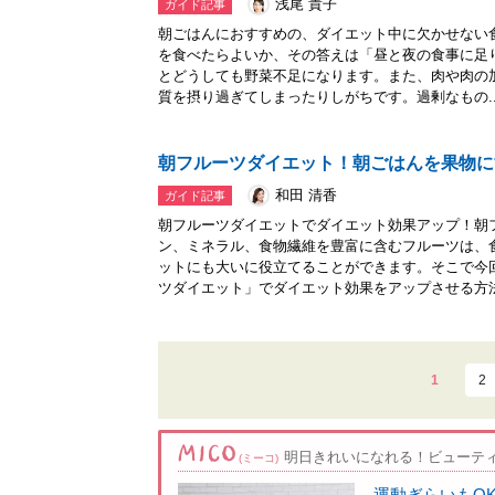
浅尾 貴子
ガイド記事
朝ごはんにおすすめの、ダイエット中に欠かせない
を食べたらよいか、その答えは「昼と夜の食事に足
とどうしても野菜不足になります。また、肉や肉の
質を摂り過ぎてしまったりしがちです。過剰なもの..
朝フルーツダイエット！朝ごはんを果物に
和田 清香
ガイド記事
朝フルーツダイエットでダイエット効果アップ！朝
ン、ミネラル、食物繊維を豊富に含むフルーツは、
ットにも大いに役立てることができます。そこで今
ツダイエット」でダイエット効果をアップさせる方法を
1
2
明日きれいになれる！ビューテ
(ミーコ)
運動ぎらいもO