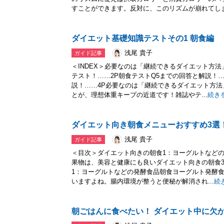
すことができます。反対に、このリズムが崩れてしま.
ダイエット基礎知識テストその1 朝食編
浅尾 貴子
ガイド記事
＜INDEX＞必要なのは「継続できるダイエット方
テスト！……2P朝食テストQ5までの回答と解説！…
説！……4P必要なのは「継続できるダイエット方
とが、理想体重キープの近道です！雑誌やテ...
続き
ダイエット向き朝食メニューおすすめ3選
浅尾 貴子
ガイド記事
＜目次＞ダイエット向きの朝食1：ヨーグルトなど
果物は、美容と健康にも良いダイエット向きの朝食
1：ヨーグルトなどの発酵食品朝食ヨーグルト発酵
いますよね。腸内環境が整うと便秘が解消され...
続
朝ごはんに食べたい！ ダイエット中に欠