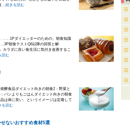
..
続きを読む
法」……1Pダイエッターのための、朝食知識
…3P朝食テストQ6以降の回答と解
法」カラダに良い食生活に気付き改善するこ
を読む
！
の発酵食品ダイエット向きの朝食2：野菜と
3：パンよりもごはんダイエット向きの朝食
食品は体に良い、というイメージは定着して
きを読む
かせないおすすめ食材5選