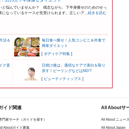
いと悩んでいませんか？ 残念ながら、下半身痩せのためのせっ
になっているケースが見受けられます。正しいア...
続きを読む
方法＆
毎日食べ痩せ！人気コンビニ＆外食で
簡単ダイエット
[
ボディケア特集
]
イク直
日焼け後は、適切なケアで美白を取り
戻す！ピーリングなどはNG!?
[
ビューティティップス
]
ガイド関連
All Abou
専門家サーチ（ガイドを探す）
All About ニュー
All Aboutガイド募集
All About Japan