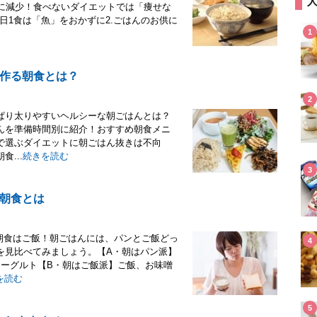
もに減少！食べないダイエットでは「痩せな
日1食は「魚」をおかずに2.ごはんのお供に
1
作る朝食とは？
2
ぱり太りやすいヘルシーな朝ごはんとは？
んを準備時間別に紹介！おすすめ朝食メニ
で選ぶダイエットに朝ごはん抜きは不向
...
続きを読む
3
朝食とは
朝食はご飯！朝ごはんには、パンとご飯どっ
4
を見比べてみましょう。【A・朝はパン派】
ヨーグルト【B・朝はご飯派】ご飯、お味噌
を読む
5