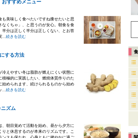
！おすすめメニュー
食も美味しく食べたいですね痩せたいと思
さなくちゃ」、と思うのが女心。朝食を食
、半分は正しく半分は正しくない、とお答
..
続きを読む
にする方法
が冷えやすい冬は脂肪が燃えにくい状態に
に積極的に実践したい、燃焼体質作りのた
に始められます、続けられるものから始め
..
続きを読む
カニズム
は、朝目覚めて活動を始め、昼から夕方に
くりと休息するのが本来のリズムです。こ
ランスも保たれ、心身ともに健やかに過ご