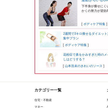
下半身が痩せにく
かくの努力が逆効果
[
ボディケア特集
]
2週間で3キロ痩せるダイエット
集中プラン
[
ボディケア特集
]
花粉症で鼻をかみすぎた時のメ
しはどうする？
[
山本浩未のきれいのソース
]
カテゴリー一覧
住宅・不動産
マネー