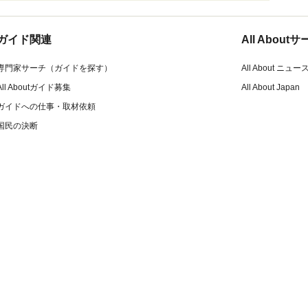
ガイド関連
All Abou
専門家サーチ（ガイドを探す）
All About ニュー
All Aboutガイド募集
All About Japan
ガイドへの仕事・取材依頼
国民の決断