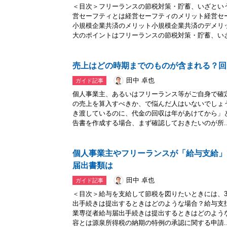
＜目次＞フリーランスの節税対策・貯蓄、いざとい
営セーフティとは経営セーフティのメリット経営セ
小規模企業共済のメリット小規模企業共済のデメリ
大のポイントはフリーランスの節税対策・貯蓄、いざ.
売上はどの時期までのものが含まれる？回
田中 卓也
ガイド記事
個人事業主、あるいはフリーランス等がご自身で確
の売上を算入すべきか、で悩んだ人はいないでしょ
き渡しているのに、代金の回収は年があけてから」
告書を作成する場合、まず確認しておきたいのが所..
個人事業主やフリーランスが「給与支給」
届出書類は
田中 卓也
ガイド記事
＜目次＞給与を支給して節税を図りたいときには、
出手続きは提出するときはどのような場合？給与支
業専従者給与届出手続きは提出するときはどのよう
容とは源泉所得税の納期の特例の承認に関する申請..