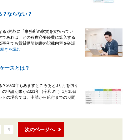
る？ならない？
なる?純然に「事務所の家賃を支払ってい
方であれば、どの程度必要経費に算入する
談事例でも賃貸借契約書の記載内容を確認
.
続きを読む
ケースとは？
？2020年もあますところあと3カ月を切り
申請期限が2021年（令和3年）1月15日
ントの場合では、申請から給付までの期間
次のページへ
4