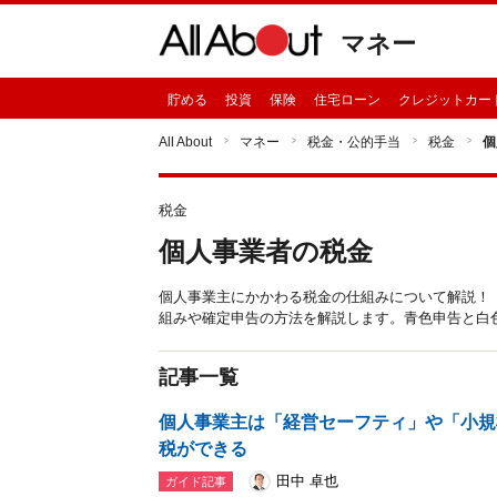
マネー
貯める
投資
保険
住宅ローン
クレジットカー
All About
マネー
税金・公的手当
税金
個
税金
個人事業者の税金
個人事業主にかかわる税金の仕組みについて解説！
組みや確定申告の方法を解説します。青色申告と白
記事一覧
個人事業主は「経営セーフティ」や「小規
税ができる
田中 卓也
ガイド記事