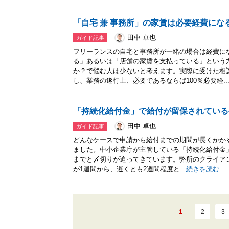
「自宅 兼 事務所」の家賃は必要経費にな
田中 卓也
ガイド記事
フリーランスの自宅と事務所が一緒の場合は経費に
る」あるいは「店舗の家賃を支払っている」という
か？で悩む人は少ないと考えます。実際に受けた相
し、業務の遂行上、必要であるならば100％必要経..
「持続化給付金」で給付が留保されている
田中 卓也
ガイド記事
どんなケースで申請から給付までの期間が長くかかる
ました。中小企業庁が主管している「持続化給付金」の
までと〆切りが迫ってきています。弊所のクライア
が1週間から、遅くとも2週間程度と...
続きを読む
1
2
3