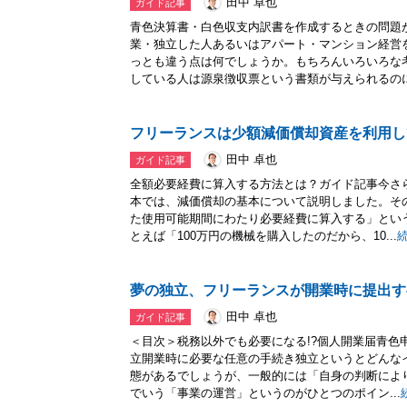
田中 卓也
ガイド記事
青色決算書・白色収支内訳書を作成するときの問題
業・独立した人あるいはアパート・マンション経営
っとも違う点は何でしょうか。もちろんいろいろな
している人は源泉徴収票という書類が与えられるのに対
フリーランスは少額減価償却資産を利用し
田中 卓也
ガイド記事
全額必要経費に算入する方法とは？ガイド記事今さ
本では、減価償却の基本について説明しました。そ
た使用可能期間にわたり必要経費に算入する」とい
とえば「100万円の機械を購入したのだから、10...
夢の独立、フリーランスが開業時に提出す
田中 卓也
ガイド記事
＜目次＞税務以外でも必要になる!?個人開業届青色
立開業時に必要な任意の手続き独立というとどんな
態があるでしょうが、一般的には「自身の判断によ
でいう「事業の運営」というのがひとつのポイン...