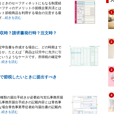
うときのセーフティネットにもなる制度経
ーフティのデメリット小規模企業共済とは
1
ット節税商品を利用する場合の注意する最
..
続きを読む
収時？請求書発行時？注文時？
2
定申告書を作成する場合に、どの時期まで
うか。たとえば「商品は12月中に先方に引
というようなケースです。所得税の確定申
.
続きを読む
3
で節税したいときに提出すべき
4
3種類の届出手続きが必要給与支払事務所届
払事務所届出手続きの記載内容とは青色事
な場合青色事業専従者給与届出書の記載内
.
続きを読む