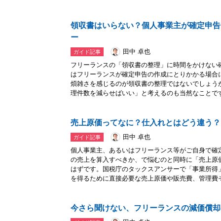
領収書はいらない？個人事業主が確定申告
ー
田中 卓也
ガイド記事
フリーランスの「領収書の整理」に時間をかけない
はフリーランスが確定申告の作成にとりかかる場合
煩雑さを感じるのが領収書の整理ではないでしょう
理件数を減らせばいい」と考えるのも当然なことです.
売上原価ってなに？仕入れとはどう違う？
田中 卓也
ガイド記事
個人事業主、あるいはフリーランス等がご自身で確
の売上を算入すべきか、で悩むのと同時に「売上原
はずです。国税庁のタックスアンサーで「事業所得
を得るために直接必要な売上原価や販売費、管理費そ.
今さら聞けない、フリーランスの減価償却