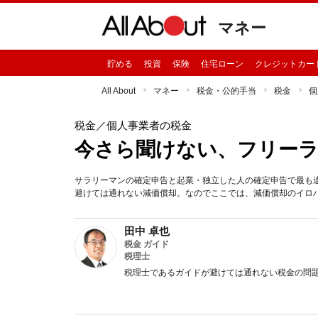
マネー
貯める
投資
保険
住宅ローン
クレジットカー
All About
マネー
税金・公的手当
税金
個
税金
／個人事業者の税金
今さら聞けない、フリーラ
サラリーマンの確定申告と起業・独立した人の確定申告で最も
避けては通れない減価償却。なのでここでは、減価償却のイロ
田中 卓也
税金 ガイド
税理士
税理士であるガイドが避けては通れない税金の問