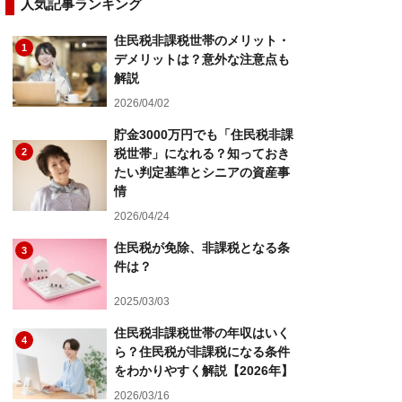
人気記事ランキング
住民税非課税世帯のメリット・
1
デメリットは？意外な注意点も
解説
2026/04/02
貯金3000万円でも「住民税非課
2
税世帯」になれる？知っておき
たい判定基準とシニアの資産事
情
2026/04/24
住民税が免除、非課税となる条
3
件は？
2025/03/03
住民税非課税世帯の年収はいく
4
ら？住民税が非課税になる条件
をわかりやすく解説【2026年】
2026/03/16