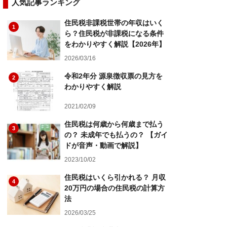
人気記事ランキング
住民税非課税世帯の年収はいく
1
ら？住民税が非課税になる条件
をわかりやすく解説【2026年】
2026/03/16
令和2年分 源泉徴収票の見方を
2
わかりやすく解説
2021/02/09
住民税は何歳から何歳まで払う
3
の？ 未成年でも払うの？ 【ガイ
ドが音声・動画で解説】
2023/10/02
住民税はいくら引かれる？ 月収
4
20万円の場合の住民税の計算方
法
2026/03/25