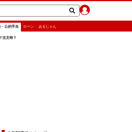
金・公的手当
ローン
あるじゃん
？注文時？