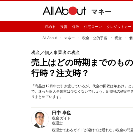
マネー
貯める
投資
保険
住宅ローン
クレジットカー
All About
マネー
税金・公的手当
税金
個
税金
／個人事業者の税金
売上はどの時期までのもの
行時？注文時？
「商品は12月中に引き渡しているが、代金の回収は年あけ」
で、迷った個人事業主は少なくないでしょう。所得税の確定申
りまとめています。
田中 卓也
税金 ガイド
税理士
税理士であるガイドが避けては通れない税金の問