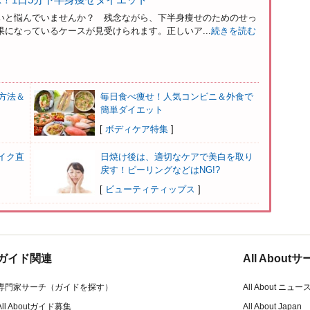
いと悩んでいませんか？ 残念ながら、下半身痩せのためのせっ
になっているケースが見受けられます。正しいア...
続きを読む
方法＆
毎日食べ痩せ！人気コンビニ＆外食で
簡単ダイエット
[
ボディケア特集
]
イク直
日焼け後は、適切なケアで美白を取り
戻す！ピーリングなどはNG!?
[
ビューティティップス
]
ガイド関連
All Abou
専門家サーチ（ガイドを探す）
All About ニュー
All Aboutガイド募集
All About Japan