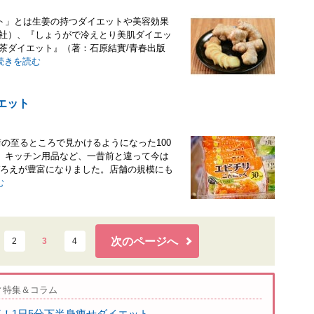
ト」とは生姜の持つダイエットや美容効果
活社）、『しょうがで冷えとり美肌ダイエッ
茶ダイエット』（著：石原結實/青春出版
続きを読む
エット
の至るところで見かけるようになった100
、キッチン用品など、一昔前と違って今は
品ぞろえが豊富になりました。店舗の規模にも
む
次のページへ
2
3
4
ィ特集＆コラム
K！1日5分下半身痩せダイエット