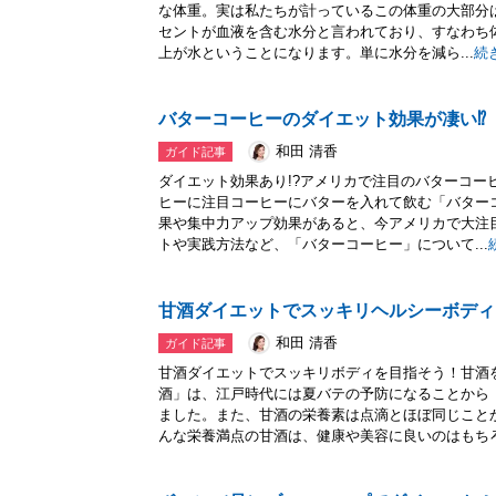
な体重。実は私たちが計っているこの体重の大部分
セントが血液を含む水分と言われており、すなわち体
上が水ということになります。単に水分を減ら...
続
バターコーヒーのダイエット効果が凄い⁉
和田 清香
ガイド記事
ダイエット効果あり!?アメリカで注目のバターコー
ヒーに注目コーヒーにバターを入れて飲む「バター
果や集中力アップ効果があると、今アメリカで大注
トや実践方法など、「バターコーヒー」について...
甘酒ダイエットでスッキリヘルシーボディ
和田 清香
ガイド記事
甘酒ダイエットでスッキリボディを目指そう！甘酒
酒」は、江戸時代には夏バテの予防になることから
ました。また、甘酒の栄養素は点滴とほぼ同じこと
んな栄養満点の甘酒は、健康や美容に良いのはもちろ.