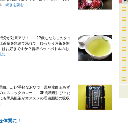
..
続きを読む
の成分が効果アリ！……2P飲むならこのタイ
には茶葉を急須で淹れて、ゆったりお茶を愉
」はお好きですか？普段ペットボトルのお
読む
の理由……1P手軽なおやつ！黒烏龍白玉あず
のエスニックカレー……3P肉料理にぴった
ーにも黒烏龍茶がオススメの理由脂肪の吸収
む
せ体質に！