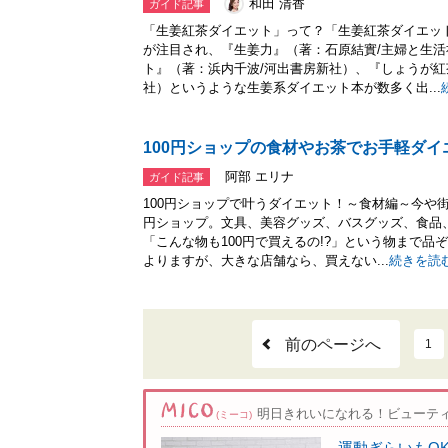
和田 清香
ガイド記事
「生姜紅茶ダイエット」って？「生姜紅茶ダイエッ
が注目され、『生姜力』（著：石原結實/主婦と生
ト』（著：浜内千波/河出書房新社）、『しょうが紅
社）というような生姜系ダイエット本が数多く出...
100円ショップの食材やお茶でお手軽ダイ
阿部 エリナ
ガイド記事
100円ショップで叶うダイエット！～食材編～今や街
円ショップ。文具、美容グッズ、バスグッズ、食品
「こんな物も100円で買えるの!?」という物まで
よりますが、大きな店舗なら、買えない...
続きを読
前のページへ
1
明日きれいになれる！ビューテ
(ミーコ)
運動ぎらいもO