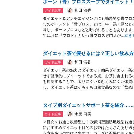
ボーン（骨）ブロススープでダイエット！
和田 清香
ガイド記事
ダイエット＆アンチエイジングにも効果的な骨ブロ
むのがトレンド「骨ブロス」とは、牛・鶏・豚など
味し、ボーンブロスなどと呼ばれることもあります。
年11月に『ブロド』という骨ブロス専門店が...
続き
ダイエット茶で痩せるには？正しい飲み方
和田 清香
ガイド記事
ダイエット茶の魅力とダイエット効果ダイエット茶
せず健康的にダイエットできる点。お茶に含まれる
を抑制することで、太りにくい＆むくみにくい体質
し、ダイエット茶はそもそも自然食品なので「飲めばす
タイプ別ダイエットサポート茶を紹介……
余慶 尚美
ガイド記事
＜目次＞お通じ改善型むくみ解消型脂肪燃焼型お通
におすすめダイエット目的のお茶はたくさんあり過
う方も多いのでは？先ずは、カラダに不要なモノを