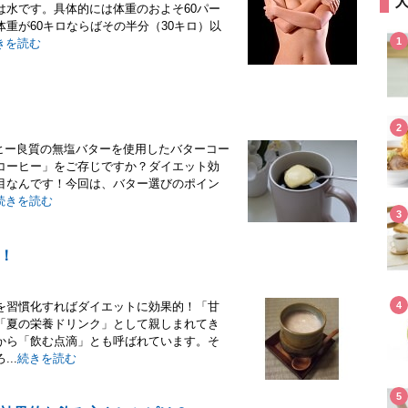
は水です。具体的には体重のおよそ60パー
重が60キロならばその半分（30キロ）以
1
きを読む
2
ヒー良質の無塩バターを使用したバターコー
コーヒー」をご存じですか？ダイエット効
目なんです！今回は、バター選びのポイン
続きを読む
3
！
を習慣化すればダイエットに効果的！「甘
4
「夏の栄養ドリンク」として親しまれてき
から「飲む点滴」とも呼ばれています。そ
..
続きを読む
5