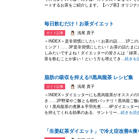
ートするお茶をご紹介します。【ハブ茶】オリジナル.
毎日飲むだけ！お茶ダイエット
浅尾 貴子
ガイド記事
＜INDEX＞是非習慣にしたい！お茶の話……1Pこ
ミング！……3P是非習慣にしたい！お茶の話たま
しみたいですよね！ダイエッターの皆さんは「緑茶
茶を飲むことが多い！という方も増えてき...
続きを
脂肪の吸収を抑える!!黒烏龍茶 レシピ集
浅尾 貴子
ガイド記事
＜INDEX＞ダイエッターにも黒烏龍茶がオススメ
き……2P野菜やご飯とも相性バッチリ！黒烏龍ご飯
り！黒烏龍茶の煮豚＆手羽先煮……4Pダイエッタ
を抑えてくれる効果のある、サントリー...
続きを読
「生姜紅茶ダイエット」で冷え症改善&痩