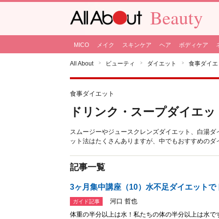
Beauty
MICO
メイク
スキンケア
ヘア
ボディケア
All About
ビューティ
ダイエット
食事ダイエ
食事ダイエット
ドリンク・スープダイエッ
スムージーやジュースクレンズダイエット、白湯ダ
ット法はたくさんありますが、中でもおすすめのダ
記事一覧
3ヶ月集中講座（10）水不足ダイエットで
河口 哲也
ガイド記事
体重の半分以上は水！私たちの体の半分以上は水で