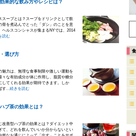
効果的な飲み方やレシピは？
ススープとは？スープをドリンクとして飲
の骨を煮込んでとった「ダシ」のことを意
ヘルスコンシャスが集まるNYでは、2014
を読む
・選び方
の魅力は、無理な食事制限や激しい運動を
様々な有効成分が体に作用し、脂質や糖分
にしてくれる効果が期待できます。しか
...
続きを読む
ハブ茶の効果とは？
じ改善型ハブ茶の効果とは？ダイエット中
ぎて、どれを飲んでいいか分からないとい
自然なお通じによって「出す」ことをサポ