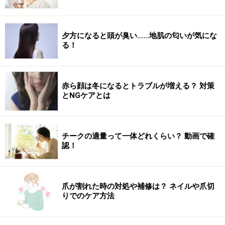
夕方になると頭が臭い……地肌の匂いが気にな
る！
赤ら顔は冬になるとトラブルが増える？ 対策
とNGケアとは
チークの適量って一体どれくらい？ 動画で確
認！
爪が割れた時の対処や補修は？ ネイルや爪切
りでのケア方法