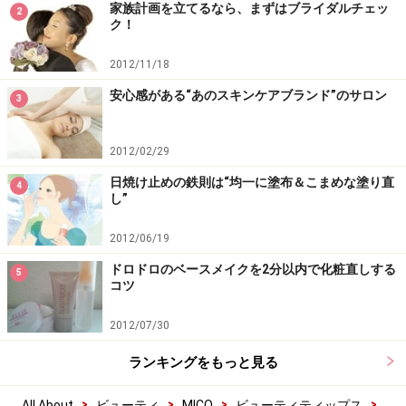
家族計画を立てるなら、まずはブライダルチェッ
2
ク！
2012/11/18
安心感がある“あのスキンケアブランド”のサロン
3
2012/02/29
日焼け止めの鉄則は“均一に塗布＆こまめな塗り直
4
し”
2012/06/19
ドロドロのベースメイクを2分以内で化粧直しする
5
コツ
2012/07/30
ランキングをもっと見る
>
>
>
>
All About
ビューティ
MICO
ビューティティップス