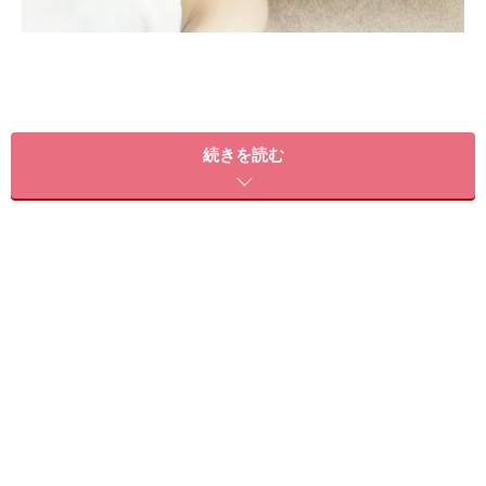
ザ・エピステーム スキンケアサロン
続きを読む
エピステームは、ロート製薬がその研究結果をすべて注
ぎ込んだスキンケアブランド。またサロンでは製薬会社
ならではの先端的な機械で行う、スキンコンサルテーシ
ョンやパーソナル診断もでき、お肌の基本状態を測定し
て、的確なケア方法をアドバイスしてくれます。
先日行った時の私の肌状態は「キメが少し流れ気味でし
ょうか……」との結果でしたので、「リペア」（スキンロ
ーション）で強化中。これからの季節は、美白ケアにも
気合を！！ですね。