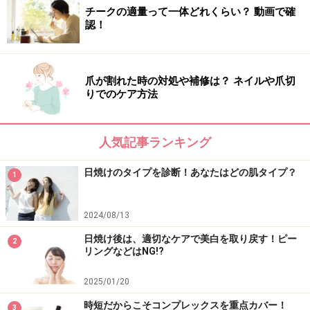
チークの適量って一体どれくらい？ 動画で確
認！
爪が割れた時の対処や補修は？ ネイルや爪切
りでのケア方法
人気記事ランキング
日焼けのタイプを診断！あなたはどの肌タイプ？
1
2024/08/13
日焼け後は、適切なケアで美白を取り戻す！ピー
2
リングなどはNG!?
2025/01/20
時短だからこそコンプレックスを重点カバー！
3