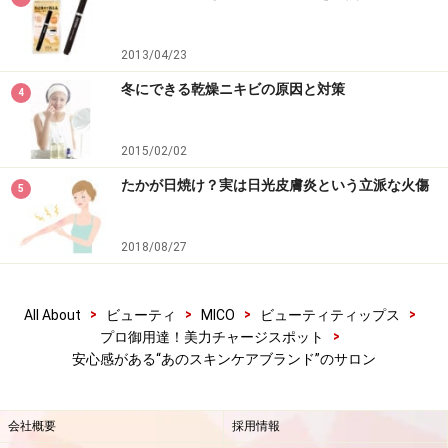
2013/04/23
冬にできる乾燥ニキビの原因と対策
4
2015/02/02
たかが日焼け？実は日光皮膚炎という立派な火傷
5
2018/08/27
>
>
>
>
All About
ビューティ
MICO
ビューティティップス
>
プロ御用達！美力チャージスポット
安心感がある“あのスキンケアブランド”のサロン
会社概要
採用情報