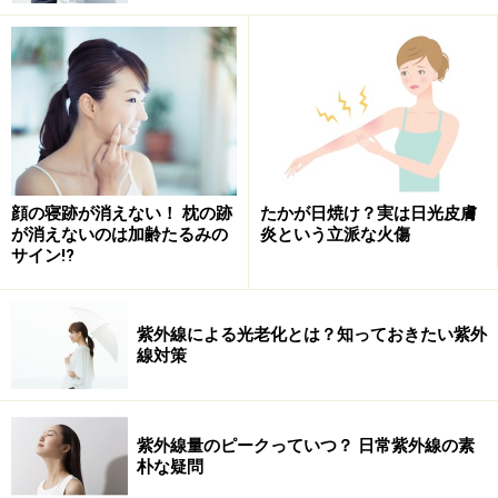
顔の寝跡が消えない！ 枕の跡
たかが日焼け？実は日光皮膚
が消えないのは加齢たるみの
炎という立派な火傷
サイン!?
紫外線による光老化とは？知っておきたい紫外
線対策
紫外線量のピークっていつ？ 日常紫外線の素
朴な疑問