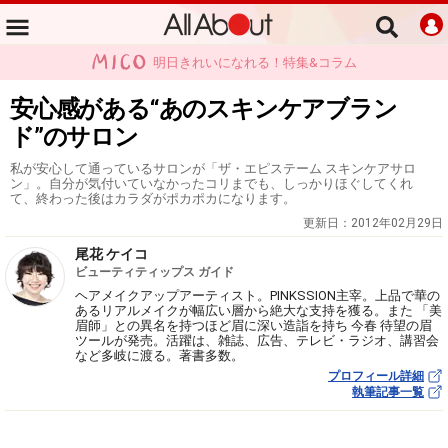
明日きれいになれる！特集&コラム
安心感がある“あのスキンケアブラン
ド”のサロン
私が安心して通っているサロンが「ザ・エピステーム スキンケアサロ
ン」。自分が気付いていなかったコリまでも、しっかりほぐしてくれ
て、終わった後はカラダがポカポカになります。
更新日：
2012年02月29日
尾花 ケイコ
ビューティティップス ガイド
ヘアメイクアップアーティスト。PINKSSION主宰。上品で華の
あるリアルメイクが幅広い層から絶大な支持を獲る。また 「美
眉師」との異名を持つほど眉に深い造詣を持ち 今春 待望の眉
ツールが発売。活躍は、雑誌、広告、テレビ・ラジオ、講習会
など多岐に渡る。著書多数。
プロフィール詳細
執筆記事一覧