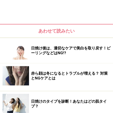
■DATA
ザ・エピステーム スキンケアサロン
HP:
http://www.episteme-net.jp/salon/
あわせて読みたい
※記事内容は執筆時点のものです。最新の内容をご確認くださ
い。
※個人の体質、また、誤った方法による実践に起因して肌荒れや
日焼け後は、適切なケアで美白を取り戻す！ピ
不調を引き起こす場合があります。実践の際には、必ず自身の体
ーリングなどはNG!?
質及び健康状態を十分に考慮し、正しい方法で行ってください。
また、全ての方への有効性を保証するものではありません。
赤ら顔は冬になるとトラブルが増える？ 対策
とNGケアとは
日焼けのタイプを診断！あなたはどの肌タイ
プ？