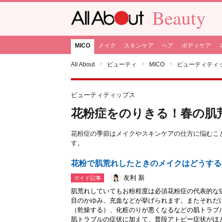
Beauty
MICO
メイク
スキンケア
ヘア
ボディケア
All About
ビューティ
MICO
ビューティティ
ビューティティップス
花粉症をのりきる！春の肌
花粉症の季節はメイクやスキンケアの仕方に悩むこ
す。
花粉で肌荒れしたときのメイクはどうする
友利 新
ガイド記事
肌荒れしていてもお粉程度は必須花粉症の代表的な
目のかゆみ、充血などが挙げられます。またそれだ
（乾燥する）、化粧のりが悪くなるなどの肌トラブ
肌トラブルの症状に加えて、普段アトピー症状がほとん