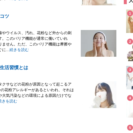
1
コツ
線やウイルス、汚れ、花粉など外からの刺
す。このバリア機能が通常に働いていれ
2
りません。ただ、このバリア機能は摩擦や
...
続きを読む
生活習慣とは
3
タクサなどの花粉が原因となって起こるア
かの花粉アレルギーがあるといわれ、それは
や大気汚染などの環境による原因だけでな
4
続きを読む
5