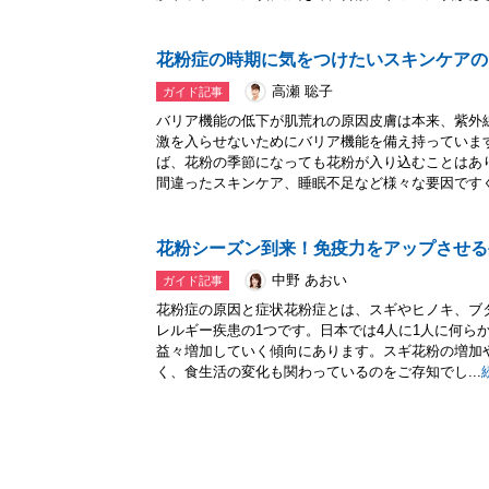
花粉症の時期に気をつけたいスキンケアの
高瀬 聡子
ガイド記事
バリア機能の低下が肌荒れの原因皮膚は本来、紫外
激を入らせないためにバリア機能を備え持っていま
ば、花粉の季節になっても花粉が入り込むことはあ
間違ったスキンケア、睡眠不足など様々な要因ですぐに
花粉シーズン到来！免疫力をアップさせる
中野 あおい
ガイド記事
花粉症の原因と症状花粉症とは、スギやヒノキ、ブ
レルギー疾患の1つです。日本では4人に1人に何ら
益々増加していく傾向にあります。スギ花粉の増加
く、食生活の変化も関わっているのをご存知でし...