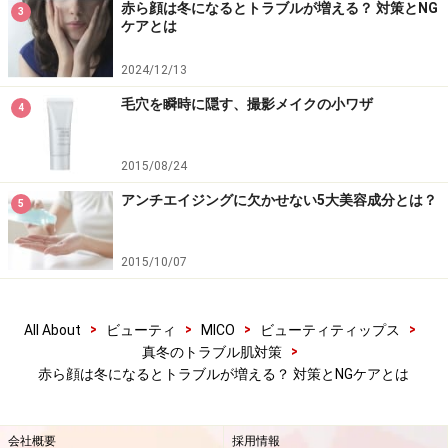
赤ら顔は冬になるとトラブルが増える？ 対策とNG
3
ケアとは
2024/12/13
毛穴を瞬時に隠す、撮影メイクの小ワザ
4
2015/08/24
アンチエイジングに欠かせない5大美容成分とは？
5
2015/10/07
>
>
>
>
All About
ビューティ
MICO
ビューティティップス
>
真冬のトラブル肌対策
赤ら顔は冬になるとトラブルが増える？ 対策とNGケアとは
会社概要
採用情報