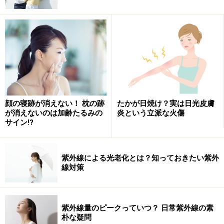
軽傷の場合は、スキンケアで改善可能
まずは乾燥を防ぐ事です。いつものスキンケアにプラス
αで保湿アイテムをプラスしてください。また化粧品で
はなかなか難しいですが、炎症を伴う赤ら顔であれば炎
顔の寝跡が消えない！ 枕の跡
たかが日焼け？実は日光皮膚
症を抑えるビタミンC誘導体が配合されている化粧品を
が消えないのは加齢たるみの
炎という立派な火傷
選ぶのもポイントです。
サイン!?
食生活では、アルコールやカフェイン、たばこなどの嗜
紫外線による光老化とは？知っておきたい紫外
好品や香辛料などの刺激物質も赤ら顔の原因になるの
線対策
で、控えるようにしましょう。
冬だけでなく、一年中赤ら顔が気になる時は毛細血管を
紫外線量のピークっていつ？ 日常紫外線の素
朴な疑問
除去するレーザー（Qスイッチルビーレーザーなど）を