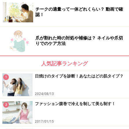
チークの適量って一体どれくらい？ 動画で確
認！
爪が割れた時の対処や補修は？ ネイルや爪切
りでのケア方法
人気記事ランキング
日焼けのタイプを診断！あなたはどの肌タイプ？
1
2024/08/13
ファッション腹巻で冷えを制して美も制す！
2
2017/01/15