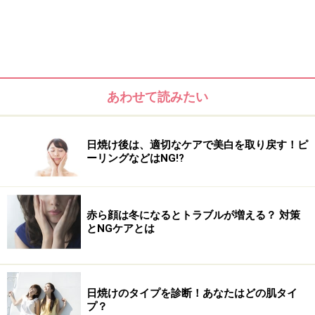
す。
また、外気の気温が下がり室内との温度差が激しくなる
ことで、毛細血管が拡張しやすくなるのも赤ら顔を助長
してしまいます。というのも、毛細血管は外気温に合わ
せ血管を拡張・伸縮させることで温度を一定に保ってい
あわせて読みたい
ます。寒暖に差があると毛細血管の拡張と伸縮が多く起
こり、その結果拡張したままになってしまうからです。
日焼け後は、適切なケアで美白を取り戻す！ピ
ーリングなどはNG!?
赤ら顔は冬になるとトラブルが増える？ 対策
とNGケアとは
日焼けのタイプを診断！あなたはどの肌タイ
プ？