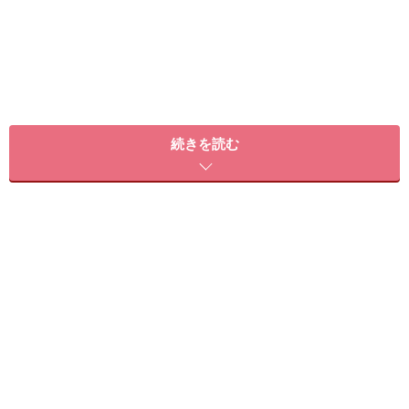
続きを読む
暖かい季節には気にならない赤ら顔。どうして、冬にな
るとトラブルが増えてしまうのでしょうか？ 冬になると
湿度が低下して皮膚が乾燥します。その事で皮膚が薄く
毛細血管が浮きやすくなるのが赤ら顔の主な原因です。
さらにそこから炎症を起こす事も赤ら顔の原因になりま