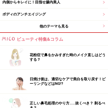
【関連記事】
内側からキレイに！目指せ腸内美人
【症例画像あり】赤ら顔になる「酒さ」の症状・治療
ボディのアンチエイジング
法・市販薬の効果
寒いとかゆくなる？寒冷蕁麻疹の予防と対策法
他のテーマも見る
皮膚科医が解説！乾燥肌の原因と対策、保湿剤の選び方
ビューティ特集&コラム
乾燥肌もしっとり復活！CA流冬のスキンケアのコツ
冬でも毛穴は目立つ？夏と冬では目立つ原因が違う！原
花粉症で鼻をかみすぎた時のメイク直しはどう
する？
因別の毛穴ケア
※記事内容は執筆時点のものです。最新の内容をご確認くださ
日焼け後は、適切なケアで美白を取り戻す！ピ
い。
ーリングなどはNG!?
※個人の体質、また、誤った方法による実践に起因して肌荒れや
不調を引き起こす場合があります。実践の際には、必ず自身の体
質及び健康状態を十分に考慮し、正しい方法で行ってください。
また、全ての方への有効性を保証するものではありません。
正しい鼻毛処理のやり方……抜くべき？ 剃るべ
き？