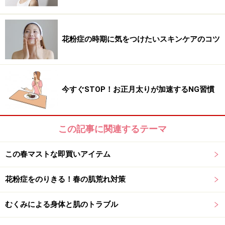
照射する必要があります。一度クリニックにカウンセリ
ングに訪れてみてくださいね。
花粉症の時期に気をつけたいスキンケアのコツ
遺伝ではないのに肌が薄くなってしまうNG
ケア
今すぐSTOP！お正月太りが加速するNG習慣
年齢を重ねるにつれて赤ら顔が悪化している場合は、遺
伝ではなく日々のスキンケアで肌を薄くしていることが
原因かもしれません。乾燥と洗顔のゴシゴシ洗いによる
この記事に関連するテーマ
摩擦が皮膚を薄くしてしまいます。しっかりと保湿をし
この春マストな即買いアイテム
て、洗顔やマッサージなども皮膚を摩擦しないように心
がけてください。また、ピーリングなどの角質ケアも過
花粉症をのりきる！春の肌荒れ対策
度にしてしまうと皮膚が薄くなってしまうので気をつけ
ましょう。
むくみによる身体と肌のトラブル