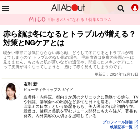
明日きれいになれる！特集&コラム
赤ら顔は冬になるとトラブルが増える？
対策とNGケアとは
暖かい季節には気にならない赤ら顔。どうして冬になるとトラブルが増
えてしまうの？ トラブルのない肌の場合、毛細血管は皮膚の表面からは
見えません。もともと肌が薄いなどの遺伝や、間違ったスキンケアによ
って皮膚が薄くなってしまうと、透けて赤く見えてしまうのです。
更新日：
2024年12月13日
友利 新
ビューティティップス ガイド
皮膚科・内科医。都内２か所のクリニックに勤務する傍ら、TV
や雑誌、講演会への出演など多忙な日々を送る。「2004年第36
回準ミス日本」という経歴をもち、美人医師の代名詞的存在。
最近は、健康と美肌を育むジュース開発にも力を注ぎ、著書も
発表。内外美容の大切さを提唱している
プロフィール詳細
執筆記事一覧