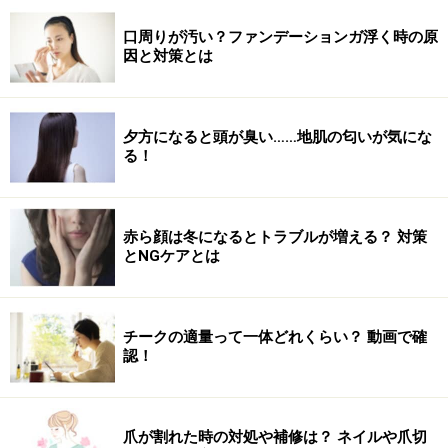
口周りが汚い？ファンデーションガ浮く時の原
因と対策とは
夕方になると頭が臭い……地肌の匂いが気にな
る！
赤ら顔は冬になるとトラブルが増える？ 対策
とNGケアとは
チークの適量って一体どれくらい？ 動画で確
認！
爪が割れた時の対処や補修は？ ネイルや爪切