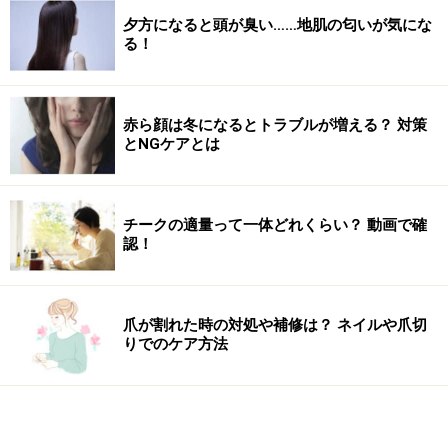
夕方になると頭が臭い……地肌の匂いが気にな
る！
赤ら顔は冬になるとトラブルが増える？ 対策
とNGケアとは
チークの適量って一体どれくらい？ 動画で確
認！
爪が割れた時の対処や補修は？ ネイルや爪切
りでのケア方法