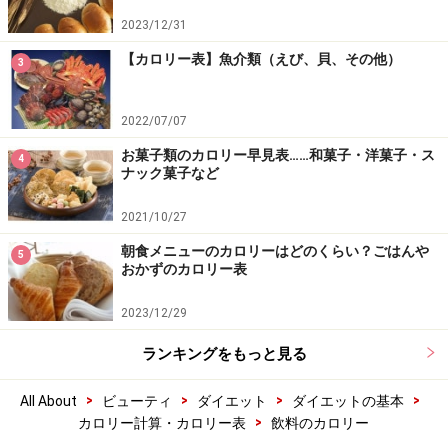
2023/12/31
【カロリー表】魚介類（えび、貝、その他）
3
2022/07/07
お菓子類のカロリー早見表……和菓子・洋菓子・ス
4
ナック菓子など
2021/10/27
朝食メニューのカロリーはどのくらい？ごはんや
5
おかずのカロリー表
2023/12/29
ランキングをもっと見る
>
>
>
>
All About
ビューティ
ダイエット
ダイエットの基本
>
カロリー計算・カロリー表
飲料のカロリー