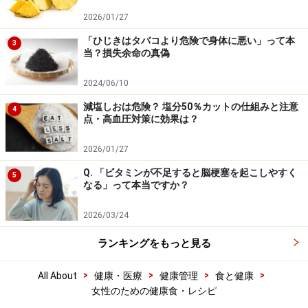
2026/01/27
「ひじきはタバコより危険で身体に悪い」って本
3
当？損失余命の真偽
2024/06/10
減塩しおは危険？ 塩分50％カットの仕組みと注意
4
点・高血圧対策に効果は？
2026/01/27
Q. 「ビタミンが不足すると脳梗塞を起こしやすく
5
なる」って本当ですか？
2026/03/24
ランキングをもっと見る
>
>
>
>
All About
健康・医療
健康管理
食と健康
女性のための健康食・レシピ