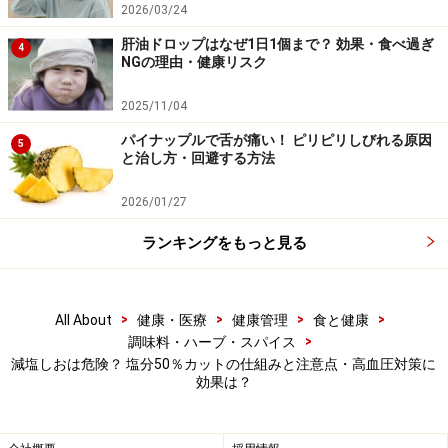
2026/03/24
ような置き換えができたのです。
肝油ドロップはなぜ1日1個まで？ 効果・食べ過ぎ
4
NGの理由・健康リスク
理由が分かったら、次に知りたいのは塩化カリウムであ
2025/11/04
れば安全なのか？ということだと思います。次に体内で
のナトリウムとカリウムの関係を見ていきましょう。
パイナップルで舌が痛い！ ピリピリしびれる原因
5
と治し方・回避する方法
2026/01/27
減塩しおは「塩化カリウム」が多いから危
ランキングをもっと見る
険？ 腎臓が悪い人には禁忌
体内では、ナトリウムは細胞の外、カリウムは細胞の中
に多く存在します。この濃度関係が崩れると、体内の水
>
>
>
>
All About
健康・医療
健康管理
食と健康
>
調味料・ハーブ・スパイス
分の動きに異変が起きてむくみが生じたり、高血圧の原
減塩しおは危険？ 塩分50％カットの仕組みと注意点・高血圧対策に
因になったり、体温調節がうまくいかなくなるなどの原
効果は？
因になります。