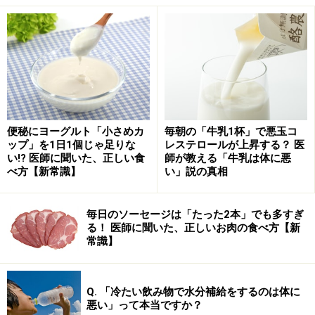
減塩商品を使わずに減塩する方法・調理のコツ
なぜ「塩化ナトリウム」を「塩化カリウ
ム」に置き換えるのか？
便秘にヨーグルト「小さめカ
毎朝の「牛乳1杯」で悪玉コ
「塩」という漢字には2つの読み方があります。「し
ップ」を1日1個じゃ足りな
レステロールが上昇する？ 医
お」と読む場合と「えん」と読む場合です。
い!? 医師に聞いた、正しい食
師が教える「牛乳は体に悪
べ方【新常識】
い」説の真相
「しお」と読む場合は、調理用の「食塩」を指すことが
毎日のソーセージは「たった2本」でも多すぎ
一般的。「そこの“しお”をとってくれる？」などと使わ
る！ 医師に聞いた、正しいお肉の食べ方【新
れたりします。
常識】
「えん」と読むのは化学用語としてこの字が使われると
Q. 「冷たい飲み物で水分補給をするのは体に
きです。「塩（えん）」は陽イオン・陰イオンが結合し
悪い」って本当ですか？
たもので、体内に多く含まれる陽イオンの代表例がナト