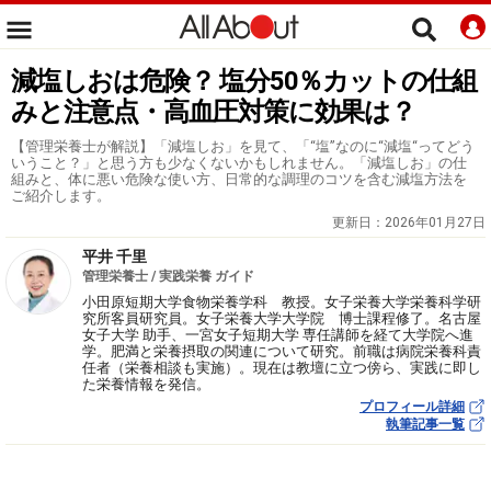
減塩しおは危険？ 塩分50％カットの仕組
みと注意点・高血圧対策に効果は？
【管理栄養士が解説】「減塩しお」を見て、「“塩”なのに“減塩“ってどう
いうこと？」と思う方も少なくないかもしれません。「減塩しお」の仕
組みと、体に悪い危険な使い方、日常的な調理のコツを含む減塩方法を
ご紹介します。
更新日：
2026年01月27日
平井 千里
管理栄養士 / 実践栄養 ガイド
小田原短期大学食物栄養学科 教授。女子栄養大学栄養科学研
究所客員研究員。女子栄養大学大学院 博士課程修了。名古屋
女子大学 助手、一宮女子短期大学 専任講師を経て大学院へ進
学。肥満と栄養摂取の関連について研究。前職は病院栄養科責
任者（栄養相談も実施）。現在は教壇に立つ傍ら、実践に即し
た栄養情報を発信。
プロフィール詳細
執筆記事一覧