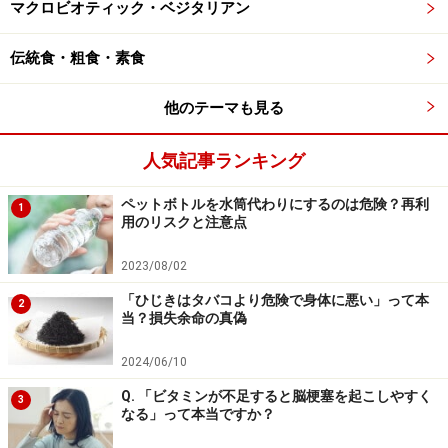
マクロビオティック・ベジタリアン
テレビ等では「高血圧症の人は食塩の摂りすぎに気をつ
けてください」と言われています。
ナトリウムが血圧に
伝統食・粗食・素食
悪影響を与えると考えられているため
です。つまり、
他のテーマも見る
「
高血圧症の人は“ナトリウム”を摂りすぎないように注
意する必要がある
」というのが正確な表現になります。
人気記事ランキング
ナトリウム自体は植物性食品、動物性食品問わず、さま
ペットボトルを水筒代わりにするのは危険？再利
1
用のリスクと注意点
ざまな食品に含まれています。ただ、食品に含まれるナ
トリウム量を心配するよりは、醤油や味噌などの調味料
2023/08/02
に含まれる食塩に気をつければ、高血圧に対する効果が
「ひじきはタバコより危険で身体に悪い」って本
2
十分に出ることから「食塩の摂りすぎに注意しましょ
当？損失余命の真偽
う」と報道されているのです。
2024/06/10
そこで、塩化ナトリウムの一部を塩化カリウムに置き換
Q. 「ビタミンが不足すると脳梗塞を起こしやすく
3
なる」って本当ですか？
えた「減塩しお」が登場しました。塩化カリウムは若干
の苦味はあるものの、同じように塩味を感じるためこの