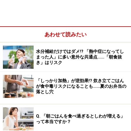
＜目次＞
なぜ「塩化ナトリウム」を「塩化カリウム」に置き
換えるのか？
あわせて読みたい
水分補給だけではダメ!? 「熱中症になってし
まった人」に多い意外な共通点……「朝食抜
き」はリスク
「しっかり加熱」が逆効果!? 炊き立てごはん
が食中毒リスクになることも……夏のお弁当の
落とし穴
Q. 「朝ごはんを食べ過ぎるとしわが増える」
って本当ですか？
減塩しおは「塩化カリウム」が多いから危険？ 腎臓
が悪い人には禁忌