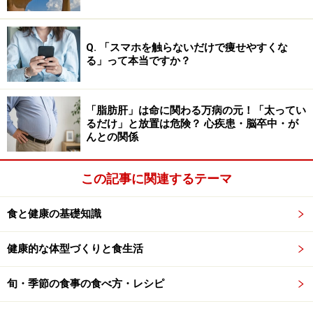
リウム。そのため、人間はナトリウム補給のために食塩
を摂る必要があるのです。陽イオンはほかにカリウム、
Q. 「スマホを触らないだけで痩せやすくな
マグネシウムなどがあります。
る」って本当ですか？
余談ですが、熱中症の症状が出てしまったときに必要な
「脂肪肝」は命に関わる万病の元！「太ってい
「塩分（えんぶん）」は正確には後者の「塩（えん）」
るだけ」と放置は危険？ 心疾患・脳卒中・が
です。脱水症状が心配なときは、食塩の入った経口補水
んとの関係
液を補充しましょう。手元に市販の経口補水液がなかっ
たりすぐに手に入れられる状況でない場合は「
経口補水
この記事に関連するテーマ
液の作り方と注意点…塩分量に注意
」を確認して作って
食と健康の基礎知識
ください。
健康的な体型づくりと食生活
風味付けにレモン汁があれば飲みやすくすることができ
ますが、当座の命を守るための経口補水液であれば砂糖
旬・季節の食事の食べ方・レシピ
と塩があれば作ることができます。