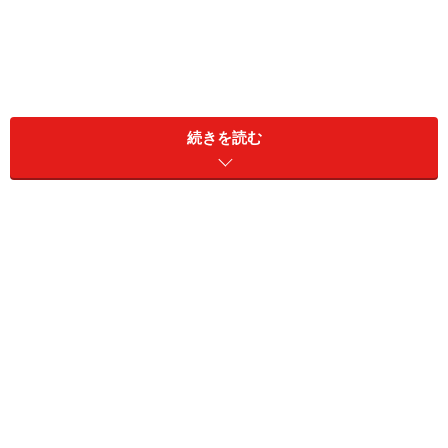
続きを読む
「減塩しお」というからには、この塩化ナトリウムの比
率を減らしているのでしょうか？ しかし、そうなると本
来の塩の味ではない雑味ばかりが強いものになってしま
います。
では、どのように減塩しているかというと、実は塩化ナ
トリウムと同じような塩味を感じる
「塩化カリウム」
を
加えることで減塩をしているのです。