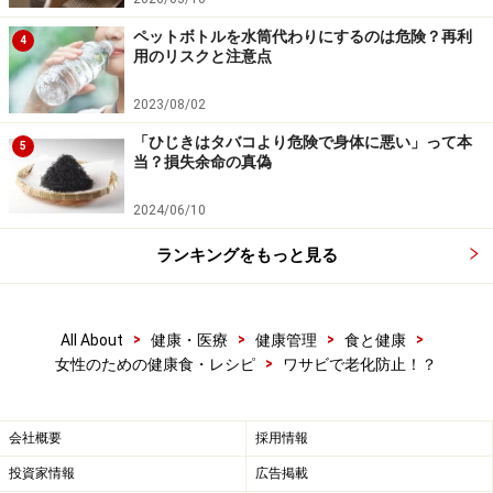
ペットボトルを水筒代わりにするのは危険？再利
4
用のリスクと注意点
2023/08/02
「ひじきはタバコより危険で身体に悪い」って本
5
当？損失余命の真偽
2024/06/10
ランキングをもっと見る
>
>
>
>
All About
健康・医療
健康管理
食と健康
>
女性のための健康食・レシピ
ワサビで老化防止！？
会社概要
採用情報
投資家情報
広告掲載