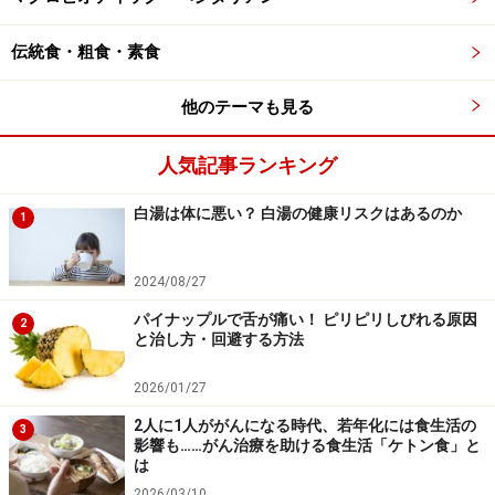
伝統食・粗食・素食
他のテーマも見る
人気記事ランキング
白湯は体に悪い？ 白湯の健康リスクはあるのか
1
2024/08/27
パイナップルで舌が痛い！ ピリピリしびれる原因
2
と治し方・回避する方法
2026/01/27
2人に1人ががんになる時代、若年化には食生活の
3
影響も……がん治療を助ける食生活「ケトン食」と
は
2026/03/10