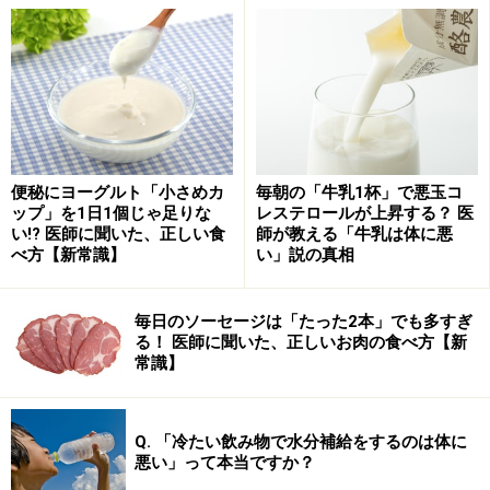
便秘にヨーグルト「小さめカ
毎朝の「牛乳1杯」で悪玉コ
ップ」を1日1個じゃ足りな
レステロールが上昇する？ 医
い!? 医師に聞いた、正しい食
師が教える「牛乳は体に悪
べ方【新常識】
い」説の真相
毎日のソーセージは「たった2本」でも多すぎ
る！ 医師に聞いた、正しいお肉の食べ方【新
常識】
Q. 「冷たい飲み物で水分補給をするのは体に
悪い」って本当ですか？