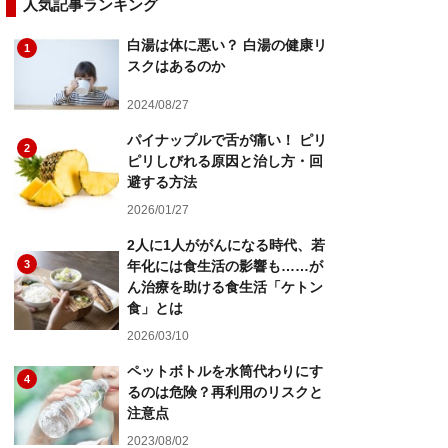
人気記事ランキング
白湯は体に悪い？ 白湯の健康リ
1
スクはあるのか
2024/08/27
パイナップルで舌が痛い！ ピリ
2
ピリしびれる原因と治し方・回
避する方法
2026/01/27
2人に1人ががんになる時代、若
3
年化には食生活の影響も……が
ん治療を助ける食生活「ケトン
食」とは
2026/03/10
ペットボトルを水筒代わりにす
4
るのは危険？再利用のリスクと
注意点
2023/08/02