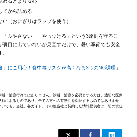
詰めるとより安心
してから詰める
ない（おにぎりはラップを使う）
」「ふやさない」「やっつける」という3原則を守るこ
が裏目に出ていないか見直すだけで、暑い季節でも安全
す。
当」にご用心！食中毒リスクが高くなる3つのNG調理
」
い。
診断・治療行為ではありません。診断・治療を必要とする方は、適切な医療
見解によるものであり、全ての方への有効性を保証するものではありませ
ついても、当社、各ガイド、その他当社と契約した情報提供者は一切の責任