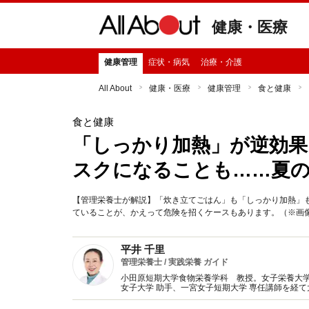
健康・医療
健康管理
症状・病気
治療・介護
All About
健康・医療
健康管理
食と健康
食と健康
「しっかり加熱」が逆効果
スクになることも……夏
【管理栄養士が解説】「炊き立てごはん」も「しっかり加熱」
ていることが、かえって危険を招くケースもあります。（※画像：Shut
平井 千里
管理栄養士 / 実践栄養 ガイド
小田原短期大学食物栄養学科 教授。女子栄養大
女子大学 助手、一宮女子短期大学 専任講師を経
任者（栄養相談も実施）。現在は教壇に立つ傍ら