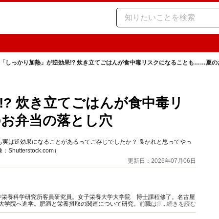
「しっかり加熱」が逆効果!? 炊き立てごはんが食中毒リスクになることも……夏
!? 炊き立てごはんが食中毒リ
のお弁当の落とし穴
も実は逆効果になることがあるってご存じでしたか？ 良かれと思ってやっ
terstock.com）
更新日：2026年07月06日
学栄養科学研究所客員研究員。女子栄養大学大学院 博士課程修了。名古屋
て大学院へ進学。肥満と栄養摂取の関連について研究。前職は病院栄養科責
...続きを読む
、実践に即した栄養情報を発信。