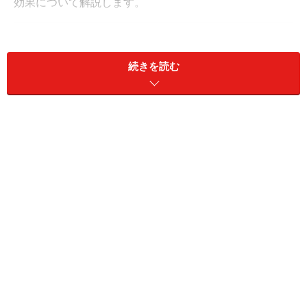
効果について解説します。
目次
ヨーグルトが便秘に効くって本当？
続きを読む
補助的な役割を果たしている
ヨーグルトが便秘に効くって本当？
答えは「〇」
・一定の便秘改善効果が期待できる。
・菌種や相性で効き方が違う。
・重い便秘は薬での治療が基本になる。
ここニューヨークの診察室で「便秘解消法」を患者さん
に尋ねると、プルーンやコーヒーに次いで多い回答がヨ