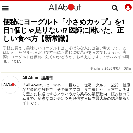
便秘にヨーグルト「小さめカップ」を1
日1個じゃ足りない!? 医師に聞いた、正
しい食べ方【新常識】
手軽に買えて美味しいヨーグルトは、ずぼらな人には強い味方です。と
はいえ、ただ食べるだけで本当にお通じに効果があるのでしょうか。実
際にヨーグルトは便秘に効くのかどうか、お答えします。※サムネイル画
像：PIXTA
更新日：
2026年07月03日
All About 編集部
「All About」は、マネー・暮らし・住宅・グルメ・旅行・健康
など多彩な分野で、その道のプロ（専門家）が、日常生活をよ
り豊かに快適にするノウハウから業界の最新動向、読み物コラ
ムまで、多彩なコンテンツを発信する日本最大級の総合情報サ
イトです。