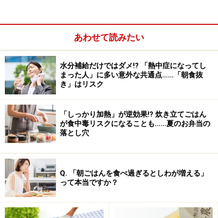
ーグルトです。ヨーグルトには、本当に便秘の解消効果
があるのでしょうか。
あわせて読みたい
水分補給だけではダメ!? 「熱中症になってし
まった人」に多い意外な共通点……「朝食抜
き」はリスク
「しっかり加熱」が逆効果!? 炊き立てごはん
が食中毒リスクになることも……夏のお弁当の
落とし穴
Q. 「朝ごはんを食べ過ぎるとしわが増える」
これまでの研究を紐解いていくと「ヨーグルトは便秘に
って本当ですか？
効果が一定レベルでは期待できる」と言ってよさそうで
す。特に、「ビフィズス菌」などの特定の菌（プロバイ