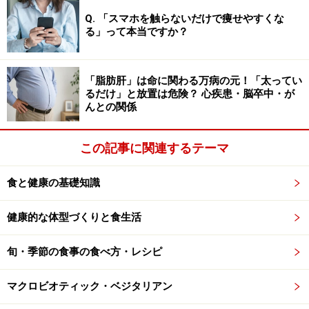
う。
Q. 「スマホを触らないだけで痩せやすくな
る」って本当ですか？
なお、ヨーグルトの効果は、含まれる菌の種類や、その
人との相性によっても変わります。いろいろな種類を試
しながら、自分のお腹に合ったヨーグルトを見つける必
「脂肪肝」は命に関わる万病の元！「太ってい
るだけ」と放置は危険？ 心疾患・脳卒中・が
要がありそうです。
んとの関係
最新科学が覆す 体にいいのはどっち? (サンクチュア
この記事に関連するテーマ
リ出版)
食と健康の基礎知識
健康的な体型づくりと食生活
旬・季節の食事の食べ方・レシピ
マクロビオティック・ベジタリアン