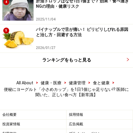
肝油ドロップはなぜ1日1個まで？ 効果・食べ過ぎ
4
※記事内容は執筆時点のものです。最新の内容をご確認くださ
NGの理由・健康リスク
い。
※当サイトにおける医師・医療従事者等による情報の提供は、診
2025/11/04
断・治療行為ではありません。診断・治療を必要とする方は、適
切な医療機関での受診をおすすめいたします。記事内容は執筆者
パイナップルで舌が痛い！ ピリピリしびれる原因
個人の見解によるものであり、全ての方への有効性を保証するも
5
と治し方・回避する方法
のではありません。当サイトで提供する情報に基づいて被ったい
かなる損害についても、当社、各ガイド、その他当社と契約した
情報提供者は一切の責任を負いかねます。
2026/01/27
免責事項
ランキングをもっと見る
>
>
>
>
All About
健康・医療
健康管理
食と健康
便秘にヨーグルト「小さめカップ」を1日1個じゃ足りない!? 医師に
聞いた、正しい食べ方【新常識】
会社概要
採用情報
投資家情報
広告掲載