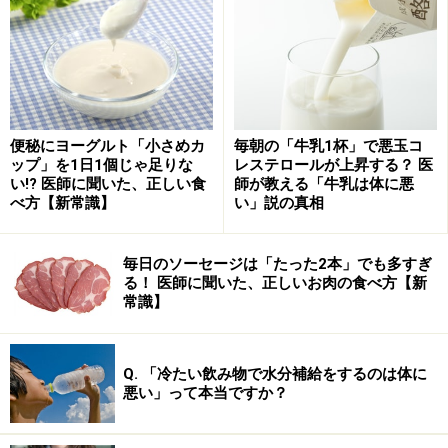
オティクス）を含むヨーグルトは、お通じの回数を増や
してくれることが、複数の研究で報告されています。
補助的な役割を果たしている
ただし、研究によって使用されるヨーグルトが異なった
便秘にヨーグルト「小さめカ
毎朝の「牛乳1杯」で悪玉コ
り、研究自体が小規模だったりといった理由で、決定的
ップ」を1日1個じゃ足りな
レステロールが上昇する？ 医
な証拠とは言い切れないかもしれません。
い!? 医師に聞いた、正しい食
師が教える「牛乳は体に悪
べ方【新常識】
い」説の真相
このため、つらい便秘の治療では、しっかりと下剤、便
秘薬を使う必要があります。ヨーグルトは、そうした治
毎日のソーセージは「たった2本」でも多すぎ
療を基本として、補助的な役割を発揮してくれるでしょ
る！ 医師に聞いた、正しいお肉の食べ方【新
常識】
う。
では、どれくらい食べれば効果が期待できるのでしょう
Q. 「冷たい飲み物で水分補給をするのは体に
か？ 多くの研究で、1日に100～200g（小さめのカップ1
悪い」って本当ですか？
～2個分）のヨーグルトを毎日食べている人で、効果が
見られています。この量はひとつの目安になるでしょ