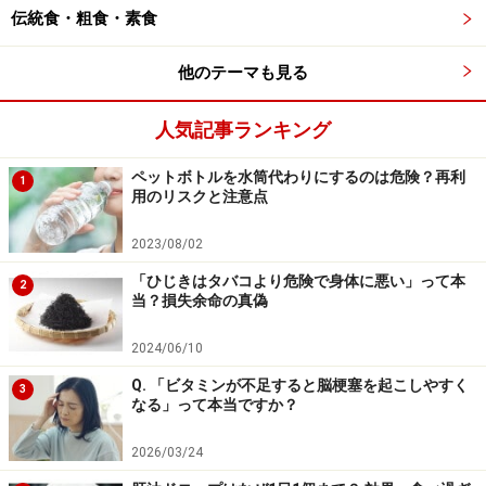
Amazonで見る
伝統食・粗食・素食
他のテーマも見る
人気記事ランキング
山田 悠史（やまだ・ゆうじ）
マウントサイナイ医科大学（米ニューヨーク）老年医
ペットボトルを水筒代わりにするのは危険？再利
1
学・緩和医療科医師。米国老年医学・内科専門医、医学
用のリスクと注意点
博士。慶應義塾大学医学部を卒業後、日本全国各地の病
2023/08/02
院の総合診療科で勤務した後、2015年に渡米。現在は高
「ひじきはタバコより危険で身体に悪い」って本
齢者医療を専門に診療や研究に従事している。国内では
2
当？損失余命の真偽
WEBマガジン『ミモレ』、ニュースメディア
『NewsPicks』などで医療・健康情報を発信する他、AI
2024/06/10
と医療をつなぐ合同会社ishifyの共同代表を務める。米国
Q. 「ビタミンが不足すると脳梗塞を起こしやすく
3
なる」って本当ですか？
では、NPO法人FLATの代表理事として在米日本人の健康
を支援する活動にも力を入れている。
2026/03/24