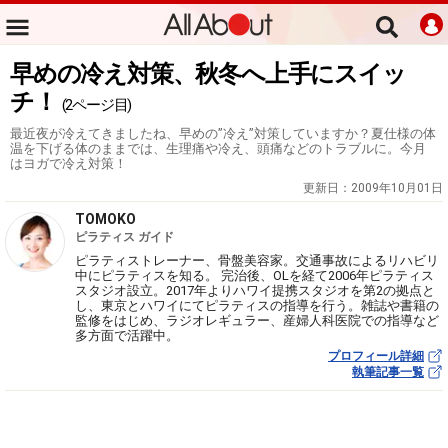
早めの冷え対策、秋冬へ上手にスイッ
チ！
(2ページ目)
最近夜が冷えてきましたね、早めの”冷え”対策していますか？夏仕様の体
温を下げる体のままでは、生理痛や冷え、頭痛などのトラブルに。今月
はヨガで冷え対策！
更新日：
2009年10月01日
TOMOKO
ピラティス ガイド
ピラティストレーナー、骨盤美容家。交通事故によるリハビリ
中にピラティスを知る。 完治後、OLを経て2006年ピラティス
スタジオ設立。2017年よりハワイ提携スタジオを第2の拠点と
し、東京とハワイにてピラティスの指導を行う。雑誌や書籍の
監修をはじめ、ラジオレギュラー、産婦人科医院での指導など
多方面で活躍中。
プロフィール詳細
執筆記事一覧