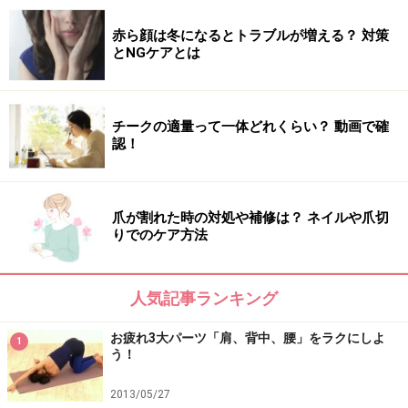
赤ら顔は冬になるとトラブルが増える？ 対策
とNGケアとは
チークの適量って一体どれくらい？ 動画で確
認！
爪が割れた時の対処や補修は？ ネイルや爪切
りでのケア方法
人気記事ランキング
お疲れ3大パーツ「肩、背中、腰」をラクにしよ
1
う！
2013/05/27