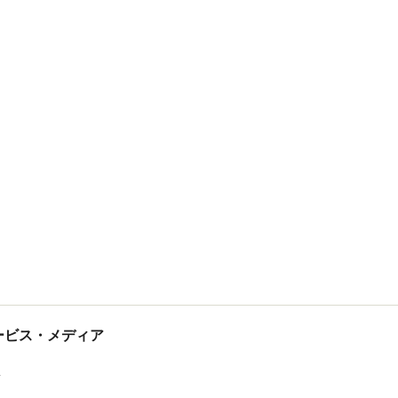
tサービス・メディア
ス