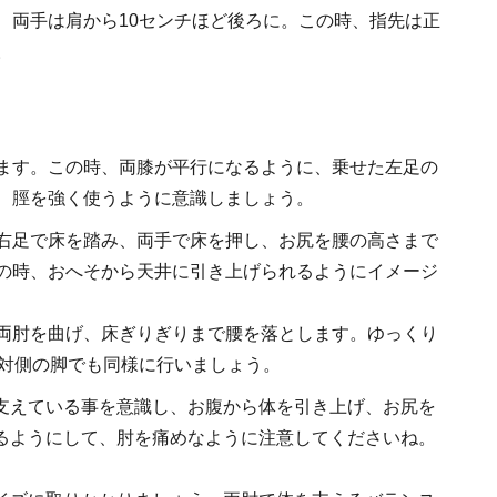
、両手は肩から10センチほど後ろに。この時、指先は正
。
ます。この時、両膝が平行になるように、乗せた左足の
、脛を強く使うように意識しましょう。
右足で床を踏み、両手で床を押し、お尻を腰の高さまで
の時、おへそから天井に引き上げられるようにイメージ
両肘を曲げ、床ぎりぎりまで腰を落とします。ゆっくり
反対側の脚でも同様に行いましょう。
支えている事を意識し、お腹から体を引き上げ、お尻を
るようにして、肘を痛めなように注意してくださいね。