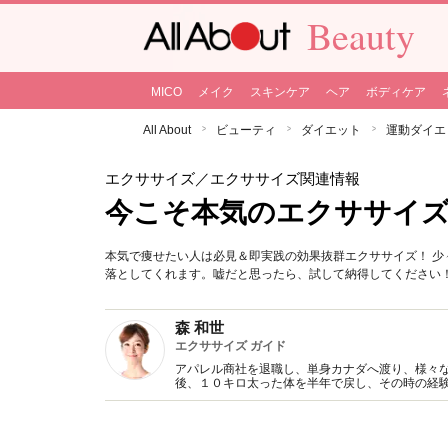
Beauty
MICO
メイク
スキンケア
ヘア
ボディケア
All About
ビューティ
ダイエット
運動ダイエ
エクササイズ
／エクササイズ関連情報
今こそ本気のエクササイ
本気で痩せたい人は必見＆即実践の効果抜群エクササイズ！ 
落としてくれます。嘘だと思ったら、試して納得してください
森 和世
エクササイズ ガイド
アパレル商社を退職し、単身カナダへ渡り、様々
後、１０キロ太った体を半年で戻し、その時の経
ストラクター・エクササイズディレクターとして