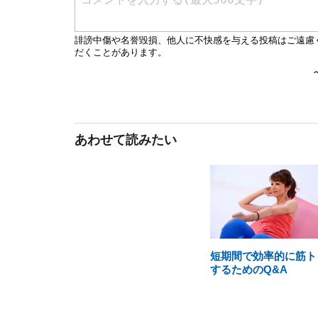
あわせて読みたい
短期間で効率的に筋ト
するためのQ&A