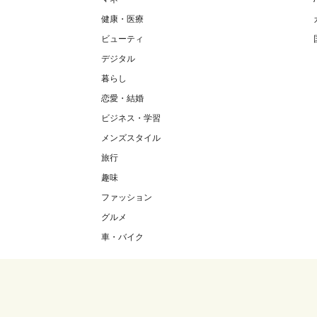
健康・医療
ビューティ
デジタル
暮らし
恋愛・結婚
ビジネス・学習
メンズスタイル
旅行
趣味
ファッション
グルメ
車・バイク