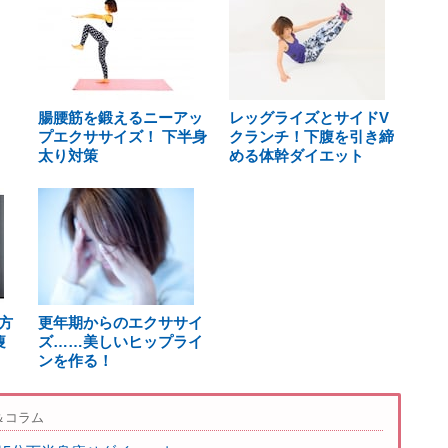
腸腰筋を鍛えるニーアッ
レッグライズとサイドV
プエクササイズ！ 下半身
クランチ！下腹を引き締
太り対策
める体幹ダイエット
方
更年期からのエクササイ
痩
ズ……美しいヒップライ
ンを作る！
＆コラム