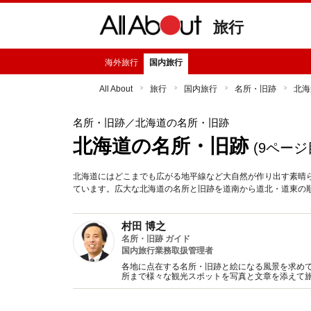
旅行
海外旅行
国内旅行
All About
旅行
国内旅行
名所・旧跡
北海
名所・旧跡
／北海道の名所・旧跡
北海道の名所・旧跡
(9ページ
北海道にはどこまでも広がる地平線など大自然が作り出す素晴
ています。広大な北海道の名所と旧跡を道南から道北・道東の
村田 博之
名所・旧跡 ガイド
国内旅行業務取扱管理者
各地に点在する名所・旧跡と絵になる風景を求めて
所まで様々な観光スポットを写真と文章を添えて旅
イドブック、新聞、テレビ、ラジオに随時情報を提