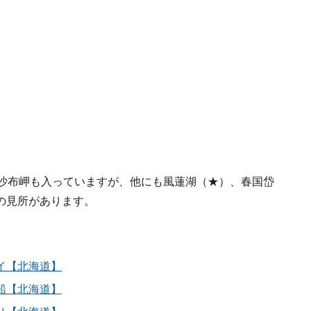
納沙布岬も入っていますが、他にも風蓮湖（★）、春国岱
の見所があります。
イ【北海道】
船【北海道】