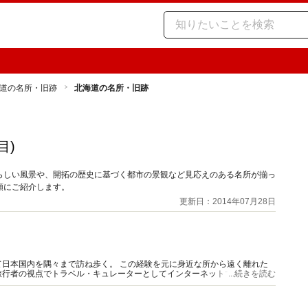
道の名所・旧跡
北海道の名所・旧跡
目)
らしい風景や、開拓の歴史に基づく都市の景観など見応えのある名所が揃っ
順にご紹介します。
更新日：2014年07月28日
日本国内を隅々まで訪ね歩く。 この経験を元に身近な所から遠く離れた
行者の視点でトラベル・キュレーターとしてインターネットで紹介。 ガ
...続きを読む
供中。 国内旅行業務取扱管理者